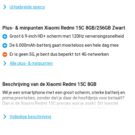
Uitgebreide specs
Plus- & minpunten Xiaomi Redmi 15C 8GB/256GB Zwart
Groot 6.9-inch HD+ scherm met 120Hz verversingssnelheid
Pluspunt
De 6.000mAh-batterij gaat moeiteloos een hele dag mee
Pluspunt
Er is geen 5G, je bent dus beperkt tot 4G-netwerken
Minpunt
Alle plus- & minpunten
Beschrijving van de Xiaomi Redmi 15C 8GB
Wil je een smartphone met een groot scherm, sterke batterij en
prima prestaties, zonder dat je daar de hoofdprijs voor betaalt?
Dan is de Xiaomi Redmi 15C precies wat je zoekt. Dit toestel
combineert een groot 6.9-inch HD+ display met 120Hz
AdaptiveSync, een 50MP dual camera met nachtmodus en een
Volledige beschrijving
krachtige 6.000mAh batterij die ook nog eens 33W snelladen
ondersteunt. Voeg daar een MediaTek Helio G81 Ultra-chipset en
uitbreidbaar geheugen aan toe, en je hebt een slimme keuze voor