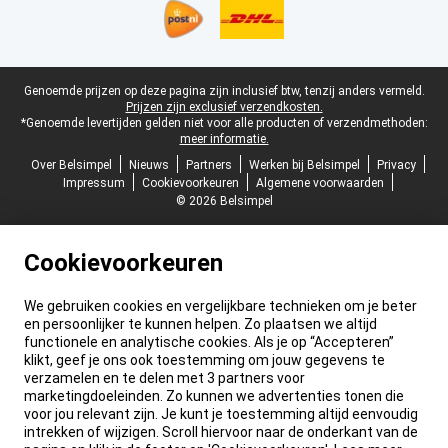
Juridische voettekst
Genoemde prijzen op deze pagina zijn inclusief btw, tenzij anders vermeld.
Prijzen zijn exclusief verzendkosten.
*Genoemde levertijden gelden niet voor alle producten of verzendmethoden:
meer informatie.
Over Belsimpel
Nieuws
Partners
Werken bij Belsimpel
Privacy
Impressum
Cookievoorkeuren
Algemene voorwaarden
© 2026 Belsimpel
Cookievoorkeuren
We gebruiken cookies en vergelijkbare technieken om je beter
en persoonlijker te kunnen helpen. Zo plaatsen we altijd
functionele en analytische cookies. Als je op “Accepteren”
klikt, geef je ons ook toestemming om jouw gegevens te
verzamelen en te delen met 3 partners voor
marketingdoeleinden. Zo kunnen we advertenties tonen die
voor jou relevant zijn. Je kunt je toestemming altijd eenvoudig
intrekken of wijzigen. Scroll hiervoor naar de onderkant van de