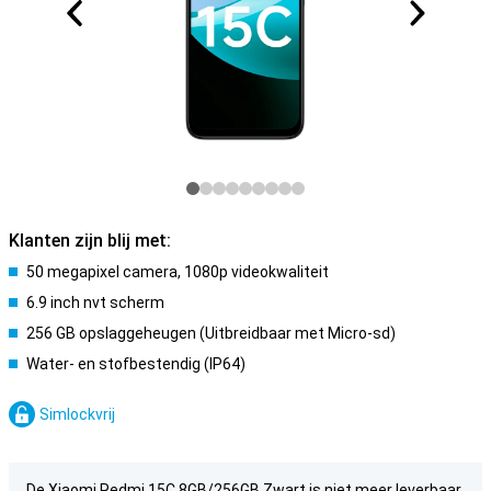
Klanten zijn blij met:
50 megapixel camera, 1080p videokwaliteit
6.9 inch nvt scherm
256 GB opslaggeheugen (Uitbreidbaar met Micro-sd)
Water- en stofbestendig (IP64)
Simlockvrij
De Xiaomi Redmi 15C 8GB/256GB Zwart is niet meer leverbaar.