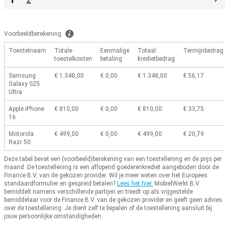
2
Voorbeeldberekening
Toestelnaam
Totale
Eenmalige
Totaal
Termijnbedrag
toestelkosten
betaling
kredietbedrag
Samsung
€ 1.348,00
€ 0,00
€ 1.348,00
€ 56,17
Galaxy S25
Ultra
Apple iPhone
€ 810,00
€ 0,00
€ 810,00
€ 33,75
16
Motorola
€ 499,00
€ 0,00
€ 499,00
€ 20,79
Razr 50
Deze tabel bevat een (voorbeeld)berekening van een toestellening en de prijs per
maand.
De toestellening is een aflopend goederenkrediet aangeboden door de
Finance B.V. van de gekozen provider.
Wil je meer weten over het Europees
standaardformulier en gespreid betalen?
Lees het hier.
MobielWerkt B.V.
bemiddelt namens verschillende partijen en treedt op als vrijgestelde
bemiddelaar voor de Finance B.V. van de gekozen provider en geeft geen advies
over de toestellening.
Je dient zelf te bepalen of de toestellening aansluit bij
jouw persoonlijke omstandigheden.