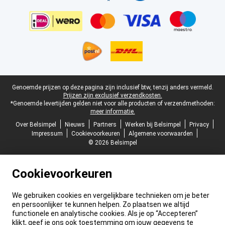
Juridische voettekst
Genoemde prijzen op deze pagina zijn inclusief btw, tenzij anders vermeld.
Prijzen zijn exclusief verzendkosten.
*Genoemde levertijden gelden niet voor alle producten of verzendmethoden:
meer informatie.
Over Belsimpel
Nieuws
Partners
Werken bij Belsimpel
Privacy
Impressum
Cookievoorkeuren
Algemene voorwaarden
© 2026 Belsimpel
Cookievoorkeuren
We gebruiken cookies en vergelijkbare technieken om je beter
en persoonlijker te kunnen helpen. Zo plaatsen we altijd
functionele en analytische cookies. Als je op “Accepteren”
klikt, geef je ons ook toestemming om jouw gegevens te