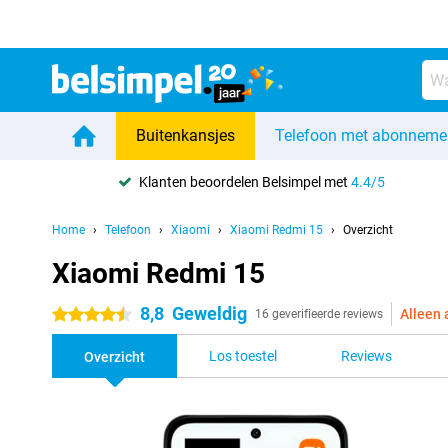
Buitenkansjes
Telefoon met abonneme
Klanten beoordelen Belsimpel met
4.4/5
Home
Telefoon
Xiaomi
Xiaomi Redmi 15
Overzicht
Xiaomi Redmi 15
8,8
Geweldig
Alleen 
4.5 sterren
16 geverifieerde reviews
Los toestel
Reviews
Overzicht