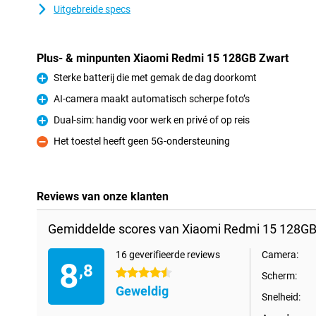
Uitgebreide specs
Plus- & minpunten Xiaomi Redmi 15 128GB Zwart
Sterke batterij die met gemak de dag doorkomt
Pluspunt
AI-camera maakt automatisch scherpe foto’s
Pluspunt
Dual-sim: handig voor werk en privé of op reis
Pluspunt
Het toestel heeft geen 5G-ondersteuning
Minpunt
Reviews van onze klanten
Gemiddelde scores van Xiaomi Redmi 15 128GB
16 geverifieerde reviews
Camera:
8
,8
4.5 sterren
Scherm:
Geweldig
Snelheid: