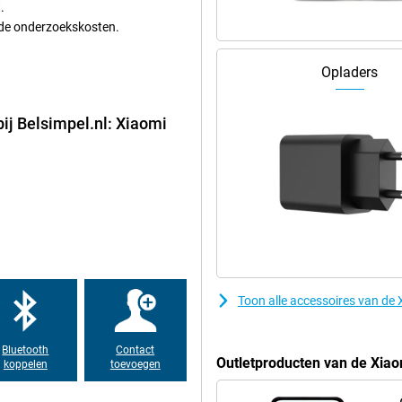
.
ig aan, wat zorgt voor extra
i de onderzoekskosten.
 kun je rekenen op een
j iedereen die op zoek is naar een
s.
Opladers
bij Belsimpel.nl: Xiaomi
Toon alle accessoires van d
Bluetooth
Contact
Outletproducten van de Xia
koppelen
toevoegen