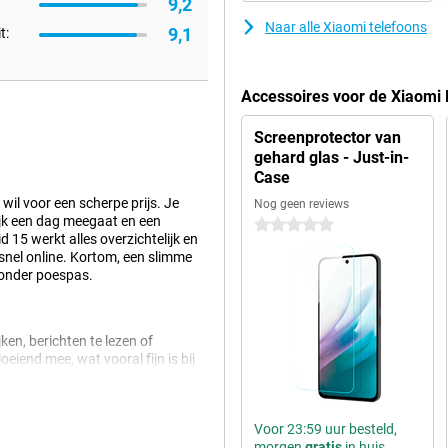
9,2
Naar alle Xiaomi telefoons
9,1
t:
Accessoires voor de Xiaomi
Screenprotector van
gehard glas - Just-in-
Case
wil voor een scherpe prijs. Je
Nog geen reviews
lijk een dag meegaat en een
0 sterren
d 15 werkt alles overzichtelijk en
snel online. Kortom, een slimme
zonder poespas.
ken, berichten te lezen of
oeiend mee, wat vooral fijn is bij
door het toestel ondanks het
ra verwerkt, zodat je zoveel
Voor 23:59 uur besteld,
morgen
gratis
in huis