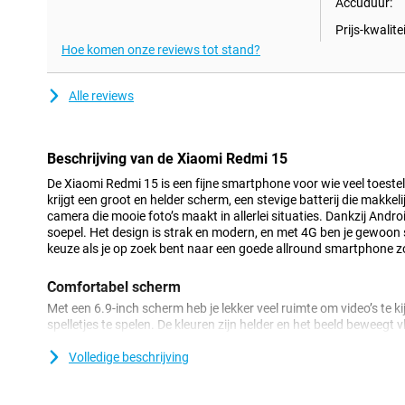
Accuduur:
Prijs-kwalitei
Hoe komen onze reviews tot stand?
Alle reviews
Beschrijving van de Xiaomi Redmi 15
De Xiaomi Redmi 15 is een fijne smartphone voor wie veel toestel 
krijgt een groot en helder scherm, een stevige batterij die makke
camera die mooie foto’s maakt in allerlei situaties. Dankzij Androi
soepel. Het design is strak en modern, en met 4G ben je gewoon 
keuze als je op zoek bent naar een goede allround smartphone 
Comfortabel scherm
Met een 6.9-inch scherm heb je lekker veel ruimte om video’s te kij
spelletjes te spelen. De kleuren zijn helder en het beeld beweegt vl
scrollen of gamen. De randen rondom het scherm zijn dun, waar
formaat prettig in de hand ligt. Bovenin zit een kleine selfiecame
Volledige beschrijving
mogelijk scherm overhoudt voor je content.