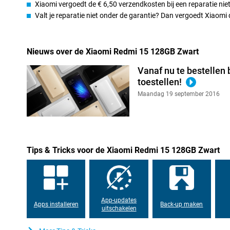
Xiaomi vergoedt de € 6,50 verzendkosten bij een reparatie niet
hoeft te betalen. Het toestel ligt prettig in de hand en voelt stev
Valt je reparatie niet onder de garantie? Dan vergoedt Xiaom
vertrouwen tijdens dagelijks gebruik. Dankzij de solide afwerking
smartphone die tegen een stootje kan. Deze Redmi past perfect bi
betaalbaar toestel met moderne looks en betrouwbare prestatie
Nieuws over de Xiaomi Redmi 15 128GB Zwart
Vanaf nu te bestellen 
toestellen!
Maandag 19 september 2016
Tips & Tricks voor de Xiaomi Redmi 15 128GB Zwart
App-updates
Apps installeren
Back-up maken
uitschakelen