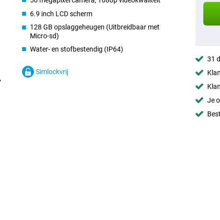
50 megapixel camera, 1080p videokwaliteit
6.9 inch LCD scherm
128 GB opslaggeheugen (Uitbreidbaar met
Micro-sd)
Water- en stofbestendig (IP64)
31 d
Simlockvrij
Klan
Klan
Je o
Best