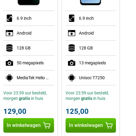
6.9 inch
6.9 inch
Android
Android
128 GB
128 GB
50 megapixels
13 megapixels
MediaTek Helio G81 Ultra
Unisoc T7250
Voor 23:59 uur besteld,
Voor 23:59 uur besteld,
morgen
gratis
in huis
morgen
gratis
in huis
129,00
125,00
In winkelwagen
In winkelwagen