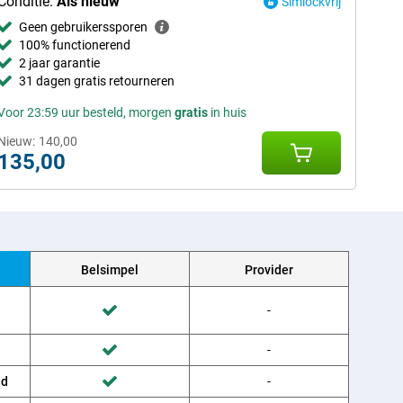
Conditie:
Als nieuw
Simlockvrij
Geen gebruikerssporen
100% functionerend
2 jaar garantie
31 dagen gratis retourneren
Voor 23:59 uur besteld, morgen
gratis
in huis
Nieuw:
140,00
135,00
Belsimpel
Provider
Wordt niet gedaan door Provider
-
Wordt gedaan door Belsimpel
Wordt niet gedaan door Provider
-
Wordt gedaan door Belsimpel
ud
Wordt niet gedaan door Provider
-
Wordt gedaan door Belsimpel