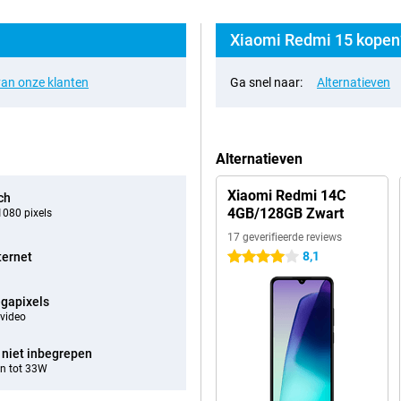
Xiaomi Redmi 15 kopen?
an onze klanten
Ga snel naar:
Alternatieven
Alternatieven
Xiaomi Redmi 14C
ch
4GB/128GB Zwart
080 pixels
17 geverifieerde reviews
8,1
ternet
4 sterren
gapixels
video
 niet inbegrepen
n tot 33W