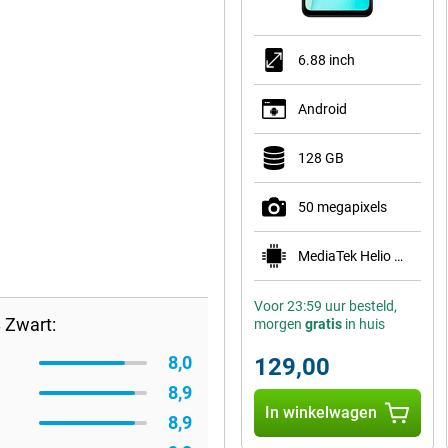
6.88 inch
Android
128 GB
50 megapixels
MediaTek Helio G81 Ultra
Voor 23:59 uur besteld,
 Zwart:
morgen
gratis
in huis
8,0
129,00
8,9
In winkelwagen
8,9