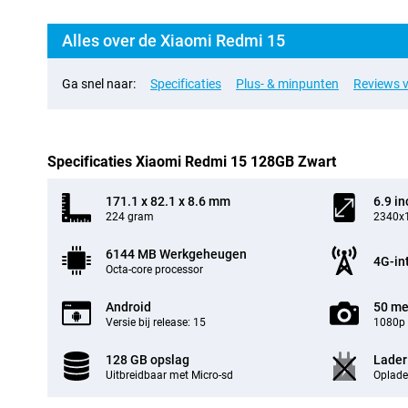
Alles over de Xiaomi Redmi 15
Ga snel naar:
Specificaties
Plus- & minpunten
Reviews v
Specificaties Xiaomi Redmi 15 128GB Zwart
171.1 x 82.1 x 8.6 mm
6.9 in
224 gram
2340x1
6144 MB Werkgeheugen
4G-in
Octa-core processor
Android
50 me
Versie bij release: 15
1080p 
128 GB opslag
Lader
Uitbreidbaar met Micro-sd
Oplade