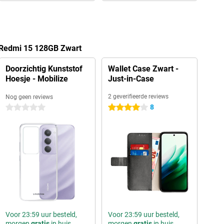
 Redmi 15 128GB Zwart
Doorzichtig Kunststof
Wallet Case Zwart -
Hoesje - Mobilize
Just-in-Case
2 geverifieerde reviews
Nog geen reviews
8
0 sterren
4 sterren
Voor 23:59 uur besteld,
Voor 23:59 uur besteld,
morgen
gratis
in huis
morgen
gratis
in huis