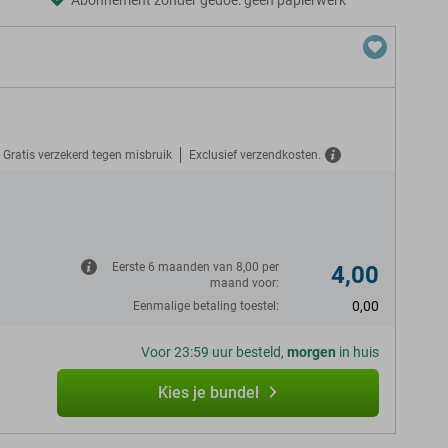
Abonnement zonder gedoe: geen papierwerk
Gratis verzekerd tegen misbruik
Exclusief verzendkosten.
N
Eerste 6 maanden van 8,00 per
4,00
maand voor:
0,00
Eenmalige betaling toestel:
Voor 23:59 uur besteld,
morgen
in huis
Kies je bundel