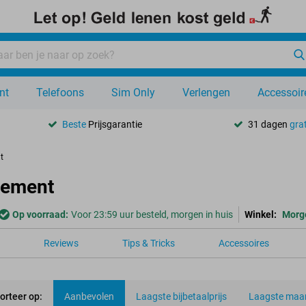
nt
Telefoons
Sim Only
Verlengen
Accessoir
Beste
Prijsgarantie
31 dagen
grat
t
nement
Op voorraad:
Voor 23:59 uur besteld, morgen in huis
Winkel:
Morg
Reviews
Tips & Tricks
Accessoires
orteer op:
Aanbevolen
Laagste bijbetaalprijs
Laagste maan