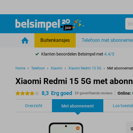
Buitenkansjes
Telefoon met abonneme
Klanten beoordelen Belsimpel met
4.4/5
Home
Telefoon
Xiaomi
Xiaomi Redmi 15 5G
Met abonnemen
Xiaomi Redmi 15 5G met abon
8,3
Erg goed
Online:
4 sterren
39 geverifieerde reviews
Overzicht
Los toestel
Met abonnement
S