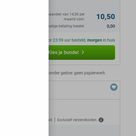
do
Eerste 6 maanden van 14,50 per
10,50
maand voor:
0,00
Eenmalige betaling toestel:
Voor 23:59 uur besteld,
morgen
in huis
Kies je bundel
Abonnement zonder gedoe: geen papierwerk
Gratis verzekerd tegen misbruik
Exclusief verzendkosten.