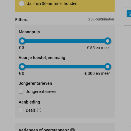
Ja, mijn 06-nummer houden
Nummerbehoudgarantie
Filters:
250 combinaties
Maandprijs
€ 3
€ 55 en meer
Voor je toestel, eenmalig
€ 0
€ 300 en meer
Jongerentarieven
Jongerentarieven
Aanbieding
Deals
(
1
)
Verlengen of overstappen?