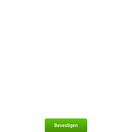
Op het betrouwbare netwerk van Odi
200 min / sms
7,5 GB 5G
200 Mbps
Beste Prijsgarantie
Gratis retourneren
Xiaomi Redmi 15 5G 128GB Zwart
5
+
Odido-abonnement
met 120 min + 120 sms + 10 GB 5G
geldig in de
EU
Nieuw abonnement
2 jaar
Bevestigen
120 min