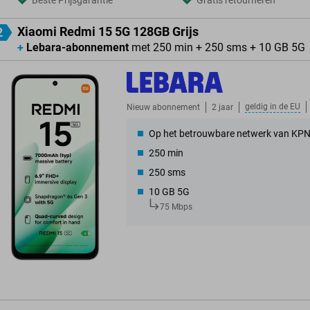
Beste Prijsgarantie
Gratis retourneren
Xiaomi Redmi 15 5G 128GB Grijs
2
+
Lebara-abonnement
met 250 min + 250 sms + 10 GB 5G
geldig in de
EU
Nieuw abonnement
2 jaar
Op het betrouwbare netwerk van KP
250 min
250 sms
10 GB 5G
75 Mbps