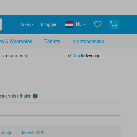
NL
Zakelijk
Inloggen
es & Wearables
Tablets
Klantenservice
is
retourneren
Snelle
levering
en
gratis afhalen
dprijs
Meeste MB's