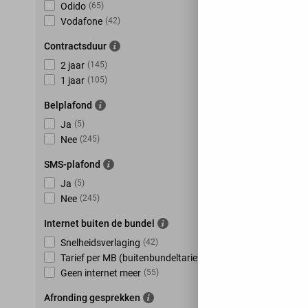
Odido
(
65
)
Vodafone
(
42
)
Contractsduur
2 jaar
(
145
)
1 jaar
(
105
)
Belplafond
Ja
(
5
)
Nee
(
245
)
SMS-plafond
Ja
(
5
)
Nee
(
245
)
Internet buiten de bundel
Snelheidsverlaging
(
42
)
Tarief per MB (buitenbundeltarief)
(
153
)
Geen internet meer
(
55
)
Afronding gesprekken