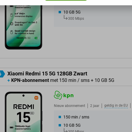
120 sms
10 GB 5G
300 Mbps
Xiaomi Redmi 15 5G 128GB Zwart
6
+
KPN-abonnement
met 150 min / sms + 10 GB 5G
geldig in de
EU
Nieuw abonnement
2 jaar
150 min / sms
10 GB 5G
300 Mbps