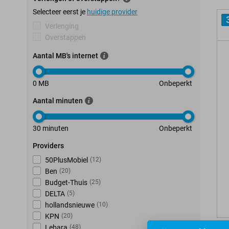
Selecteer eerst je
huidige provider
Verlenging
Overstappen
Aantal MB's internet
0 MB
Onbeperkt
Aantal minuten
30 minuten
Onbeperkt
Providers
50PlusMobiel
(
12
)
Ben
(
20
)
Budget-Thuis
(
25
)
DELTA
(
5
)
hollandsnieuwe
(
10
)
KPN
(
20
)
Lebara
(
48
)