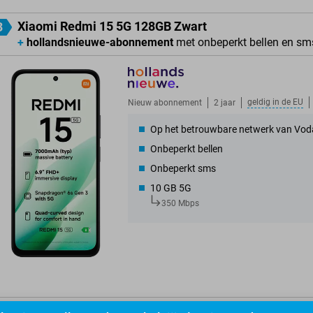
Xiaomi Redmi 15 5G 128GB Zwart
3
+
hollandsnieuwe-abonnement
met onbeperkt bellen en sm
geldig in de
EU
Nieuw abonnement
2 jaar
Op het betrouwbare netwerk van Vod
Onbeperkt bellen
Onbeperkt sms
10 GB 5G
350 Mbps