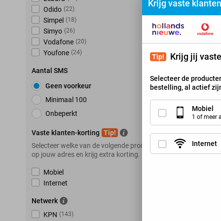
Krijg vaste klante
Odido
(
22
)
K
Simpel
(
18
)
Simyo
(
26
)
Vodafone
(
20
)
Youfone
(
24
)
Krijg jij vas
Tip!
Aantal SMS
Selecteer de producten
Geen voorkeur
bestelling, al actief zi
Minimaal 100
Mobiel
Onbeperkt
1 of meer
Vaste klanten-korting
Tip!
Internet
Selecteer welke van de volgende producten je hebt
op jouw adres en krijg extra korting.
Mobiel
Internet
Netwerk
KPN
(
143
)