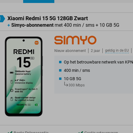
ducten
Xiaomi Redmi 15 5G 128GB Zwart
1
+
Simyo-abonnement
met 400 min / sms + 10 GB 5G
geldig in de
EU
Nieuw abonnement
2 jaar
Op het betrouwbare netwerk van KP
400 min / sms
10 GB 5G
300 Mbps