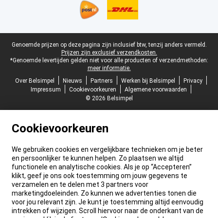
Juridische voettekst
Genoemde prijzen op deze pagina zijn inclusief btw, tenzij anders vermeld.
Prijzen zijn exclusief verzendkosten.
*Genoemde levertijden gelden niet voor alle producten of verzendmethoden:
meer informatie.
Over Belsimpel
Nieuws
Partners
Werken bij Belsimpel
Privacy
Impressum
Cookievoorkeuren
Algemene voorwaarden
© 2026 Belsimpel
Cookievoorkeuren
We gebruiken cookies en vergelijkbare technieken om je beter
en persoonlijker te kunnen helpen. Zo plaatsen we altijd
functionele en analytische cookies. Als je op “Accepteren”
klikt, geef je ons ook toestemming om jouw gegevens te
verzamelen en te delen met 3 partners voor
marketingdoeleinden. Zo kunnen we advertenties tonen die
voor jou relevant zijn. Je kunt je toestemming altijd eenvoudig
intrekken of wijzigen. Scroll hiervoor naar de onderkant van de