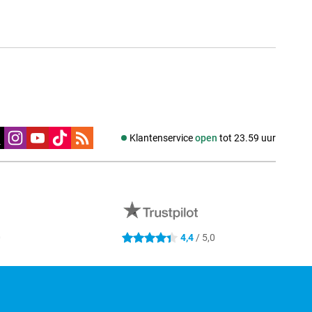
edia
Klantenservice
open
tot 23.59 uur
0
4,4
/ 5,0
4.4 sterren