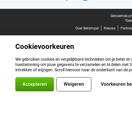
Juridische voettekst
Genoemde prij
*Gen
Over Belsimpel
Nieuws
Partne
Cookievoorkeuren
We gebruiken cookies en vergelijkbare technieken om je beter en pe
toestemming om jouw gegevens te verzamelen en te delen met 3 p
intrekken of wijzigen. Scroll hiervoor naar de onderkant van de p
Accepteren
Weigeren
Voorkeuren b