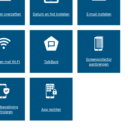
n overzetten
Datum en tijd instellen
E-mail instellen
Screenprotector
en met Wi-Fi
TalkBack
aanbrengen
lbeveiliging
App rechten
troleren