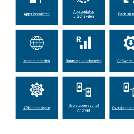
App-updates
Apps installeren
Back-up 
uitschakelen
Internet instellen
Roaming uitschakelen
Software-
Overstappen vanaf
APN instellingen
Overstappen 
Android