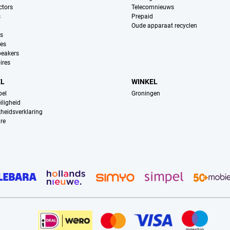
ctors
Telecomnieuws
s
Prepaid
Oude apparaat recyclen
ns
es
peakers
ires
EL
WINKEL
pel
Groningen
iligheid
kheidsverklaring
re