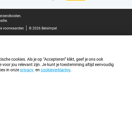
verzendkosten.
atie.
e voorwaarden
© 2026 Belsimpel
sche cookies. Als je op “Accepteren” klikt, geef je ons ook
oor jou relevant zijn. Je kunt je toestemming altijd eenvoudig
kies in onze
privacy-
en
cookieverklaring
.