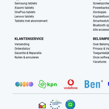
Samsung tablets
Screenprote
Xiaomi tablets
Powerbank
OnePlus tablets
Oordopjes
Lenovo tablets
Koptelefoo
Tablets met abonnement
Smartwatch
Bluetooth s
Alle accesso
KLANTENSERVICE
BELSIMP
Verzending
Over Belsim
Orderstatus
Privacy & Ve
Garantie & Reparatie
Toegankelij
Ruilen & annuleren
Onze softwa
Vacatures
Provider partners
Certificaten, betaalmethoden, bezorgingsdienst partners