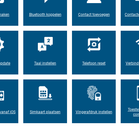
maken
Bluetooth koppelen
Contact toevoegen
Contacte
update
Taal instellen
Telefoon reset
Verbind
Toeste
vanaf iOS
Simkaart plaatsen
Vingerafdruk instellen
con