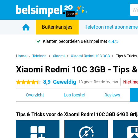
Buitenkansjes
Telefoon met abonneme
Klanten beoordelen Belsimpel met
4.4/5
Home
Telefoon
Xiaomi
Xiaomi Redmi 10C 3GB
Tips & Tricks
Xiaomi Redmi 10C 3GB - Tips &
8,9
Geweldig
Niet me
4.5 sterren
13 geverifieerde reviews
Overzicht
Los toestel
Reviews
Tips & Tricks voor de Xiaomi Redmi 10C 3GB 64GB Grij