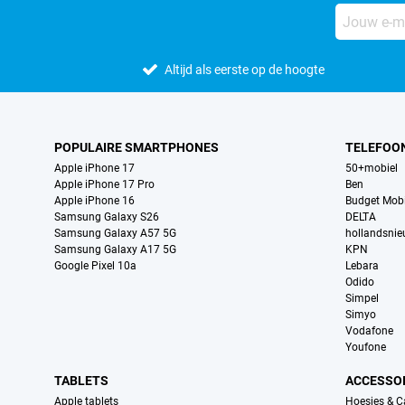
Altijd als eerste op de hoogte
POPULAIRE SMARTPHONES
TELEFOO
Apple iPhone 17
50+mobiel
Apple iPhone 17 Pro
Ben
Apple iPhone 16
Budget Mobi
Samsung Galaxy S26
DELTA
Samsung Galaxy A57 5G
hollandsni
Samsung Galaxy A17 5G
KPN
Google Pixel 10a
Lebara
Odido
Simpel
Simyo
Vodafone
Youfone
TABLETS
ACCESSO
Apple tablets
Hoesjes & C