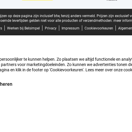
zen op deze pagina zijn inclusief btw, tenzij anders vermeld.
Prijzen zijn exclusief 
oemde levertijden gelden niet voor alle producten of verzendmethoden:
meer inform
rs
Werken bij Belsimpel
Privacy
Impressum
Cookievoorkeuren
Algemen
rsoonlijker te kunnen helpen. Zo plaatsen we altijd functionele en analyti
artners voor marketingdoeleinden. Zo kunnen we advertenties tonen die v
agina en klik in de footer op 'Cookievoorkeuren'. Lees meer over onze coo
eheren