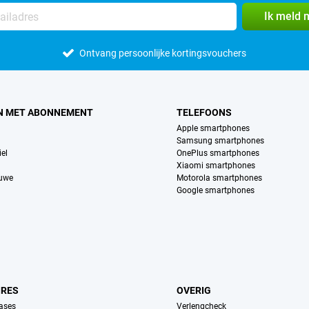
Ik meld 
Ontvang persoonlijke kortingsvouchers
N MET ABONNEMENT
TELEFOONS
Apple smartphones
Samsung smartphones
el
OnePlus smartphones
Xiaomi smartphones
euwe
Motorola smartphones
Google smartphones
IRES
OVERIG
ases
Verlengcheck