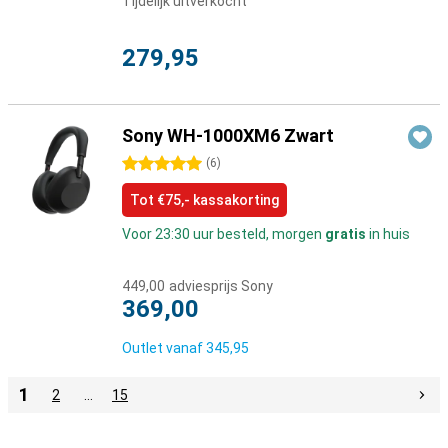
Tijdelijk uitverkocht
279,95
Sony WH-1000XM6 Zwart
5 sterren
(
6
)
Tot €75,- kassakorting
Voor 23:30 uur besteld, morgen
gratis
in huis
449,00
adviesprijs Sony
369,00
Outlet vanaf
345,95
1
2
…
15