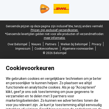
Juridische voettekst
Genoemde prijzen op deze pagina zijn inclusief btw, tenzij anders vermeld.
Prijzen zijn exclusief verzendkosten.
*Genoemde levertijden gelden niet voor alle producten of verzendmethoden:
meer informatie.
Over Belsimpel
Nieuws
Partners
Werken bij Belsimpel
Privacy
Impressum
Cookievoorkeuren
Algemene voorwaarden
© 2026 Belsimpel
Cookievoorkeuren
We gebruiken cookies en vergelijkbare technieken om je beter
en persoonlijker te kunnen helpen. Zo plaatsen we altijd
functionele en analytische cookies. Als je op “Accepteren”
klikt, geef je ons ook toestemming om jouw gegevens te
verzamelen en te delen met 3 partners voor
marketingdoeleinden. Zo kunnen we advertenties tonen die
voor jou relevant zijn. Je kunt je toestemming altijd eenvoudig