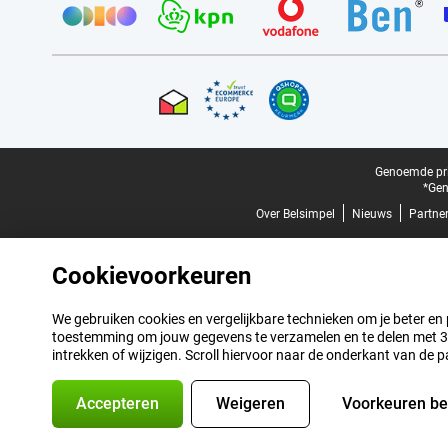
Certificaten, betaalmethoden, bezorgingsdienst partners
Juridische voettekst
Genoemde prij
*Gen
Over Belsimpel
Nieuws
Partne
Cookievoorkeuren
We gebruiken cookies en vergelijkbare technieken om je beter en pe
toestemming om jouw gegevens te verzamelen en te delen met 3 p
intrekken of wijzigen. Scroll hiervoor naar de onderkant van de p
Accepteren
Weigeren
Voorkeuren b