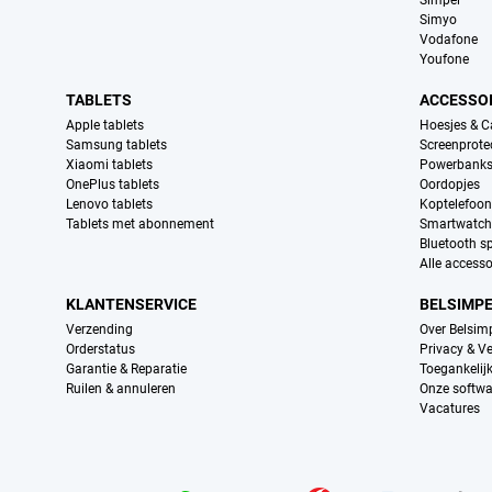
Simpel
Simyo
Vodafone
Youfone
TABLETS
ACCESSO
Apple tablets
Hoesjes & C
Samsung tablets
Screenprote
Xiaomi tablets
Powerbank
OnePlus tablets
Oordopjes
Lenovo tablets
Koptelefoo
Tablets met abonnement
Smartwatch
Bluetooth s
Alle accesso
KLANTENSERVICE
BELSIMP
Verzending
Over Belsim
Orderstatus
Privacy & Ve
Garantie & Reparatie
Toegankelij
Ruilen & annuleren
Onze softwa
Vacatures
Provider partners