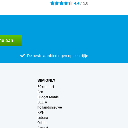
0
4,4
/ 5,0
4.4 sterren
me aan
De beste aanbiedingen op een rijtje
SIM ONLY
50+mobiel
Ben
Budget Mobiel
DELTA
hollandsnieuwe
KPN
Lebara
Odido