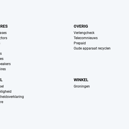
IRES
OVERIG
ases
Verlengcheck
ctors
Telecomnieuws
s
Prepaid
Oude apparaat recyclen
ns
es
peakers
ires
EL
WINKEL
pel
Groningen
iligheid
kheidsverklaring
re