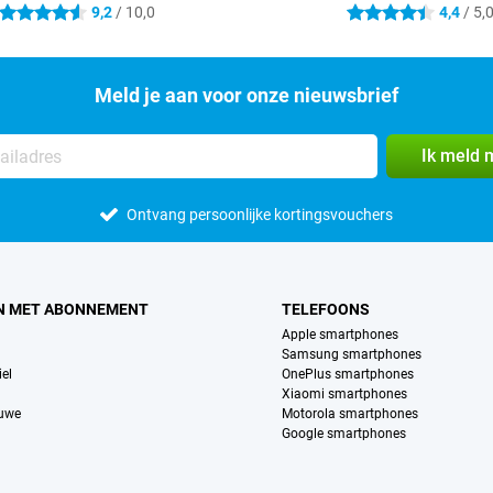
9,2
/ 10,0
4,4
/ 5,
4.6 sterren
4.4 sterren
Meld je aan voor onze nieuwsbrief
Ik meld 
Ontvang persoonlijke kortingsvouchers
N MET ABONNEMENT
TELEFOONS
Apple smartphones
Samsung smartphones
el
OnePlus smartphones
Xiaomi smartphones
euwe
Motorola smartphones
Google smartphones