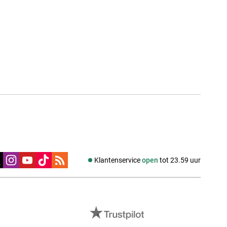
edia
Klantenservice
open
tot 23.59 uur