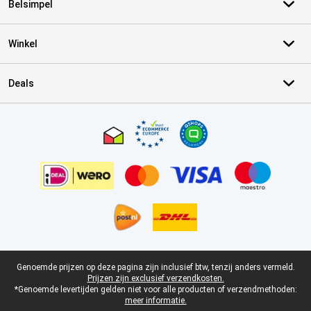
Belsimpel
Winkel
Deals
Certificaten, betaalmethoden, bezorgingsdienst partners
Juridische voettekst
Genoemde prijzen op deze pagina zijn inclusief btw, tenzij anders vermeld.
Prijzen zijn exclusief verzendkosten.
*Genoemde levertijden gelden niet voor alle producten of verzendmethoden:
meer informatie.