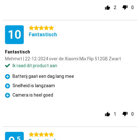
2
0
5 sterren
10
Fantastisch
Fantastisch
Mehmet | 22-12-2024 over de Xiaomi Mix Flip 512GB Zwart
Ik raad dit product aan
Batterij gaat een dag lang mee
Pluspunt
Snelheid is langzaam
Pluspunt
Camera is heel goed
Pluspunt
1
0
5 sterren
,5