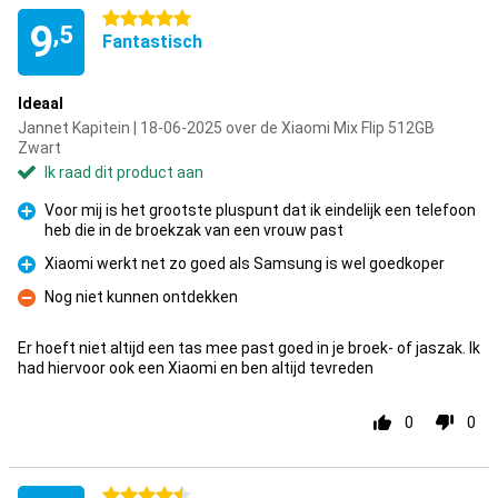
5 sterren
9
,5
Fantastisch
Ideaal
Jannet Kapitein | 18-06-2025 over de Xiaomi Mix Flip 512GB
Zwart
Ik raad dit product aan
Voor mij is het grootste pluspunt dat ik eindelijk een telefoon
heb die in de broekzak van een vrouw past
Pluspunt
Xiaomi werkt net zo goed als Samsung is wel goedkoper
Pluspunt
Nog niet kunnen ontdekken
Minpunt
Er hoeft niet altijd een tas mee past goed in je broek- of jaszak. Ik
had hiervoor ook een Xiaomi en ben altijd tevreden
0
0
4.5 sterren