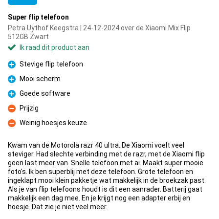
Super flip telefoon
Petra Uythof Keegstra | 24-12-2024 over de Xiaomi Mix Flip
512GB Zwart
Ik raad dit product aan
Stevige flip telefoon
Pluspunt
Mooi scherm
Pluspunt
Goede software
Pluspunt
Prijzig
Minpunt
Weinig hoesjes keuze
Minpunt
Kwam van de Motorola razr 40 ultra. De Xiaomi voelt veel
steviger. Had slechte verbinding met de razr, met de Xiaomi flip
geen last meer van. Snelle telefoon met ai. Maakt super mooie
foto's. Ik ben superblij met deze telefoon. Grote telefoon en
ingeklapt mooi klein pakketje wat makkelijk in de broekzak past.
Als je van flip telefoons houdt is dit een aanrader. Batterij gaat
makkelijk een dag mee. En je krijgt nog een adapter erbij en
hoesje. Dat zie je niet veel meer.