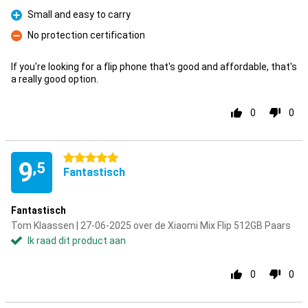
Pluspunt
Small and easy to carry
Pluspunt
No protection certification
Minpunt
If you're looking for a flip phone that's good and affordable, that's
a really good option.
0
0
5 sterren
9
,5
Fantastisch
Fantastisch
Tom Klaassen | 27-06-2025 over de Xiaomi Mix Flip 512GB Paars
Ik raad dit product aan
0
0