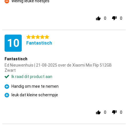
Weinig leuke hoesjes
Minpunt
0
0
5 sterren
10
Fantastisch
Fantastisch
Ed Nieuwenhuis | 21-08-2025 over de Xiaomi Mix Flip 512GB
Zwart
Ik raad dit product aan
Handig om mee te nemen
Pluspunt
leuk dat kleine schermpje
Pluspunt
0
0