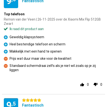
9
Fantastisch
Top telefoon
Remon van der Veen | 26-11-2025 over de Xiaomi Mix Flip 512GB
Zwart
Ik raad dit product aan
Geweldig klapsysteem
Pluspunt
Heel bestendige telefoon en scherm
Pluspunt
Makkelijk met een hand te openen
Pluspunt
Prijs wat duur maar oke voor de kwaliteit
Minpunt
Standaard schermdraai zelfs als je niet wil zoals op je zij
liggen
Minpunt
0
0
5 sterren
9
,5
Fantastisch