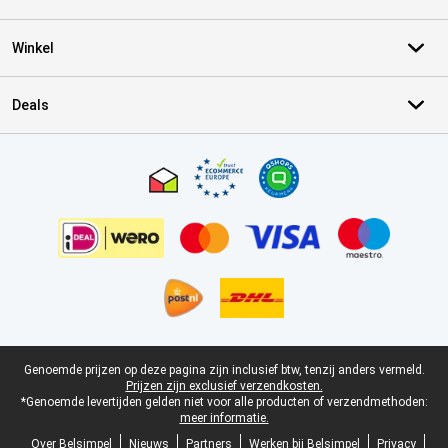
Winkel
Deals
Certificaten, betaalmethoden, bezorgingsdienst partners
Juridische voettekst
Genoemde prijzen op deze pagina zijn inclusief btw, tenzij anders vermeld.
Prijzen zijn exclusief verzendkosten.
*Genoemde levertijden gelden niet voor alle producten of verzendmethoden:
meer informatie.
Over Belsimpel
Nieuws
Partners
Werken bij Belsimpel
Privacy