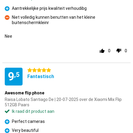
Aantrekkelijke prijs kwaliteit verhoudibg
Pluspunt
Niet volledig kunnen benutten van het kleine
buitenschermkleinr
Minpunt
Nee
0
0
5 sterren
9
,5
Fantastisch
Awesome flip phone
Raisa Lobato Santiago De | 20-07-2025 over de Xiaomi Mix Flip
512GB Paars
Ik raad dit product aan
Perfect cameras
Pluspunt
Very beautiful