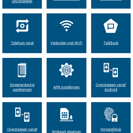
uitschakelen
Telefoon reset
Verbinden met Wi-Fi
TalkBack
Screenprotector
Overstappen vanaf
APN instellingen
aanbrengen
Android
Overstappen vanaf
Vingerafdruk
Simkaart plaatsen