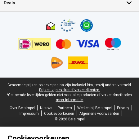
Deals
Certificaten, betaalmethoden, bezorgingsdienst partners
Juridische voettekst
Genoemde prijzen op deze pagina zijn inclusief btw, tenzij anders vermeld.
Prijzen zijn exclusief verzendkosten.
*Genoemde levertijden gelden niet voor alle producten of verzendmethoden:
meer informatie.
Over Belsimpel
Nieuws
Partners
Werken bij Belsimpel
Privacy
Impressum
Cookievoorkeuren
Algemene voorwaarden
© 2026 Belsimpel
Cookievoorkeuren