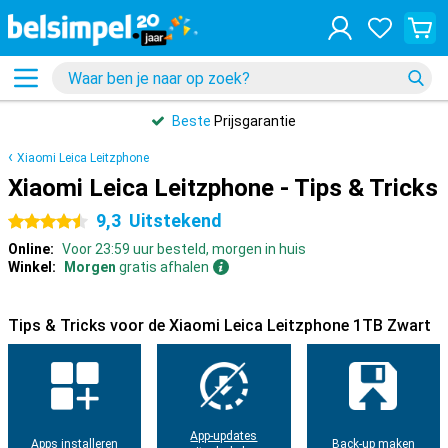
Beste
Prijsgarantie
Xiaomi Leica Leitzphone
Xiaomi Leica Leitzphone - Tips & Tricks
9,3
Uitstekend
4.5 sterren
Online:
Voor 23:59 uur besteld, morgen in huis
Winkel:
Morgen
gratis afhalen
Tips & Tricks voor de Xiaomi Leica Leitzphone 1TB Zwart
App-updates
Apps installeren
Back-up maken