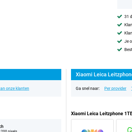
31 d
Klan
Klan
Je o
Best
Xiaomi Leica Leitzphon
an onze klanten
Ga snel naar:
Per provider
Xiaomi Leica Leitzphone 1T
ch
200 pixels