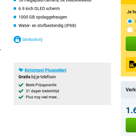
50 megapixel camera, 8k videokwaliteit
6.9 inch OLED scherm
Je h
1000 GB opslaggeheugen
Water- en stofbestendig (IP68)
Simlockvrij
Belsimpel Pluspakket
Gratis
bij je telefoon
Beste Prijsgarantie
Verk
31 dagen bedenktijd
Plus nog veel meer...
1.