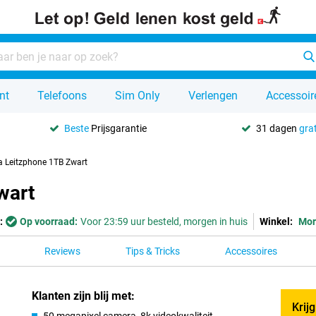
nt
Telefoons
Sim Only
Verlengen
Accessoir
Beste
Prijsgarantie
31 dagen
grat
a Leitzphone 1TB Zwart
wart
:
Op voorraad:
Voor 23:59 uur besteld, morgen in huis
Winkel:
Mor
Reviews
Tips & Tricks
Accessoires
Klanten zijn blij met:
Krij