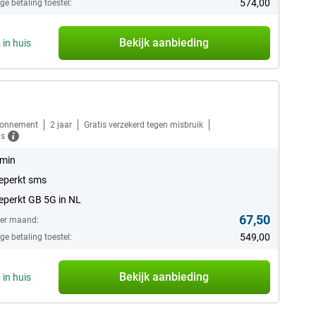
574,00
e betaling toestel:
Bekijk aanbieding
n
in huis
bonnement
2 jaar
Gratis verzekerd tegen misbruik
ls
 min
eperkt sms
perkt GB 5G in NL
67,50
per maand:
549,00
e betaling toestel:
Bekijk aanbieding
n
in huis