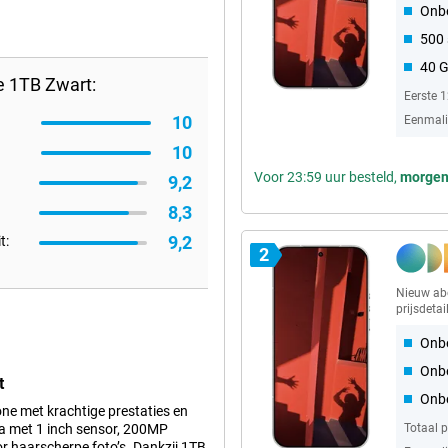
Onbe
500
40 
e 1TB Zwart:
Eerste 
10
Eenmalig
10
Voor 23:59 uur besteld,
morge
9,2
8,3
9,2
t:
2
Nieuw a
prijsdetai
Onbe
Onb
t
Onbe
e met krachtige prestaties en
a met 1 inch sensor, 200MP
Totaal 
 haarscherpe foto’s. Dankzij 1TB