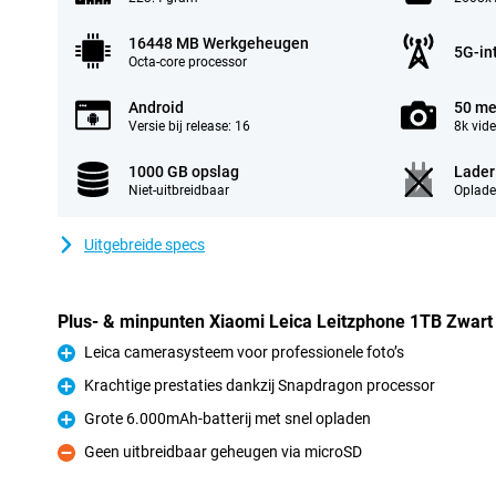
16448 MB Werkgeheugen
5G-in
Octa-core processor
Android
50 me
Versie bij release: 16
8k vid
1000 GB opslag
Lader
Niet-uitbreidbaar
Oplade
Uitgebreide specs
Plus- & minpunten Xiaomi Leica Leitzphone 1TB Zwart
Leica camerasysteem voor professionele foto’s
Pluspunt
Krachtige prestaties dankzij Snapdragon processor
Pluspunt
Grote 6.000mAh-batterij met snel opladen
Pluspunt
Geen uitbreidbaar geheugen via microSD
Minpunt