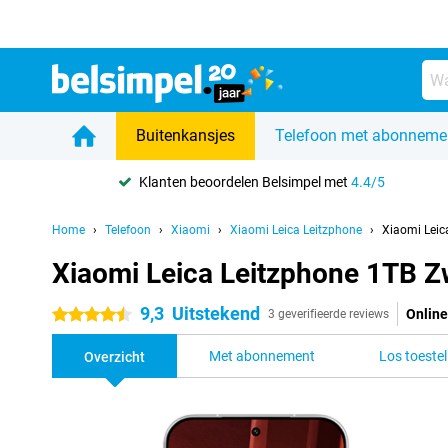
Buitenkansjes
Telefoon met abonneme
Klanten beoordelen Belsimpel met
4.4/5
Home
Telefoon
Xiaomi
Xiaomi Leica Leitzphone
Xiaomi Leic
Xiaomi Leica Leitzphone 1TB Z
9,3
Uitstekend
Online
4.5 sterren
3 geverifieerde reviews
Met abonnement
Los toestel
Overzicht