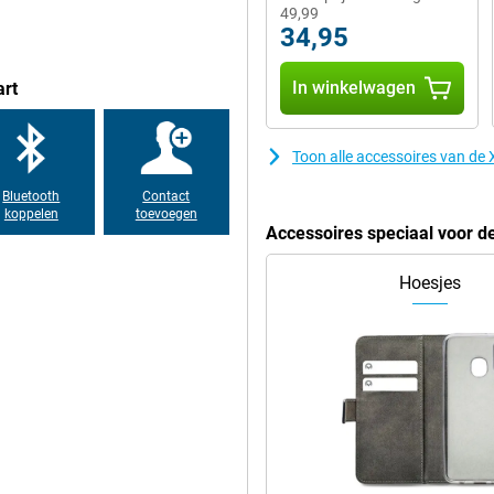
nger. Ideaal als je een premium
49,99
34,95
In winkelwagen
art
zij het krachtige Snapdragon
vertraging. Met 1TB opslagruimte
te 6.000mAh-batterij zorgt ervoor
Toon alle accessoires van de
raad en 50W draadloos laden.
n snelheid en batterijduur maakt
Bluetooth
Contact
koppelen
toevoegen
Accessoires speciaal voor d
Hoesjes