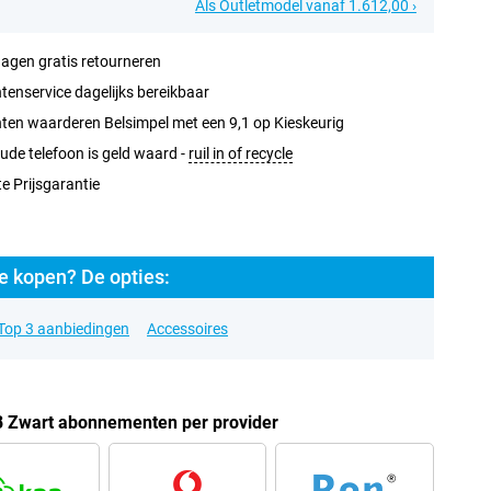
Als Outletmodel vanaf 1.612,00 ›
agen gratis retourneren
tenservice dagelijks bereikbaar
ten waarderen Belsimpel met een 9,1 op Kieskeurig
ude telefoon is geld waard -
ruil in of recycle
e Prijsgarantie
e kopen? De opties:
Top 3 aanbiedingen
Accessoires
B Zwart abonnementen per provider