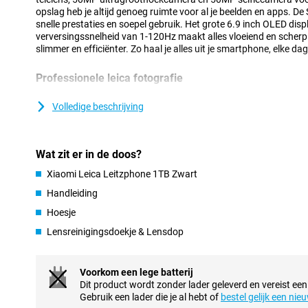
opslag heb je altijd genoeg ruimte voor al je beelden en apps. 
snelle prestaties en soepel gebruik. Het grote 6.9 inch OLED dis
verversingssnelheid van 1-120Hz maakt alles vloeiend en scherp
slimmer en efficiënter. Zo haal je alles uit je smartphone, elke da
Professionele leica fotografie
Met de camera aan de achterkant maak je moeiteloos foto’s van
hoofdcamera met grote 1 inch sensor zorgt voor veel lichtinval en 
Volledige beschrijving
scherp, ook bij weinig licht. De 200MP telelens maakt het mogeli
kwaliteitsverlies. Daarnaast gebruik je de ultragroothoekcamer
groepsfoto’s. Dankzij optische beeldstabilisatie blijven je beelden
Wat zit er in de doos?
zoals jij het ziet.
Xiaomi Leica Leitzphone 1TB Zwart
Veelzijdige camera-functies
Handleiding
Je haalt alles uit je fotografie met de uitgebreide camerafuncti
Hoesje
1TB Zwart. Kies tussen Leica Authentic Look en Leica Vibrant Loo
ProFocus en Lightning Burst leg je bewegende onderwerpen scher
Lensreinigingsdoekje & Lensdop
Dolby Vision voor indrukwekkende video’s. Ook gebruik je modi
panorama en macro. Met 120x digitale zoom haal je onderwerpe
je met RAW, waarbij je foto’s opslaat zonder automatische bewer
Voorkom een lege batterij
details en pas je achteraf eenvoudig belichting en kleuren aan. Zo
Dit product wordt zonder lader geleverd en vereist een
perfect aansluiten bij jouw creatieve wensen.
Gebruik een lader die je al hebt of
bestel gelijk een nie