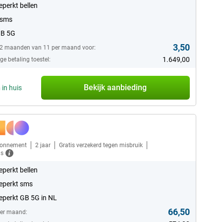
perkt bellen
 sms
GB 5G
3,50
12 maanden van 11 per maand voor:
1.649,00
e betaling toestel:
Bekijk aanbieding
n
in huis
bonnement
2 jaar
Gratis verzekerd tegen misbruik
ls
perkt bellen
eperkt sms
perkt GB 5G in NL
66,50
per maand: