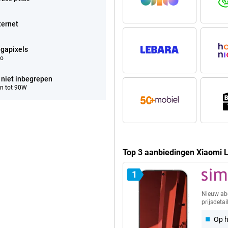
ternet
gapixels
eo
 niet inbegrepen
n tot 90W
Top 3 aanbiedingen Xiaomi 
1
Nieuw a
prijsdetai
Op h