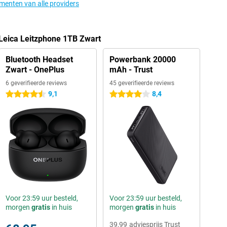
ementen van alle providers
Leica Leitzphone 1TB Zwart
Bluetooth Headset
Powerbank 20000
Zwart - OnePlus
mAh - Trust
6 geverifieerde reviews
45 geverifieerde reviews
9,1
8,4
4.5 sterren
4 sterren
Voor 23:59 uur besteld,
Voor 23:59 uur besteld,
morgen
gratis
in huis
morgen
gratis
in huis
39,99
adviesprijs Trust