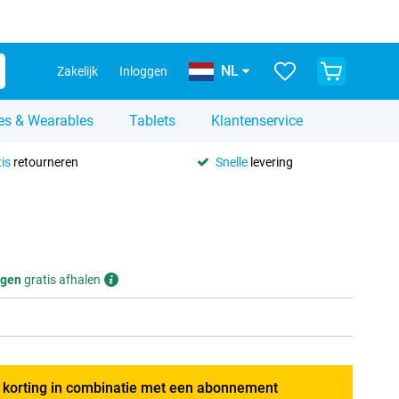
NL
Zakelijk
Inloggen
es & Wearables
Tablets
Klantenservice
is
retourneren
Snelle
levering
gen
gratis afhalen
g korting in combinatie met een abonnement