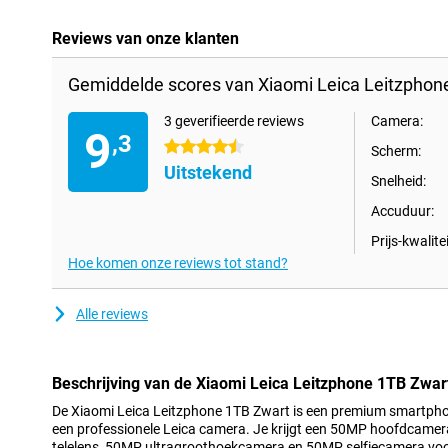
Reviews van onze klanten
Gemiddelde scores van Xiaomi Leica Leitzphon
3 geverifieerde reviews
Camera:
9
,3
4.5 sterren
Scherm:
Uitstekend
Snelheid:
Accuduur:
Prijs-kwalitei
Hoe komen onze reviews tot stand?
Alle reviews
Beschrijving van de Xiaomi Leica Leitzphone 1TB Zwar
De Xiaomi Leica Leitzphone 1TB Zwart is een premium smartphon
een professionele Leica camera. Je krijgt een 50MP hoofdcamer
telelens, 50MP ultragroothoekcamera en 50MP selfiecamera voor