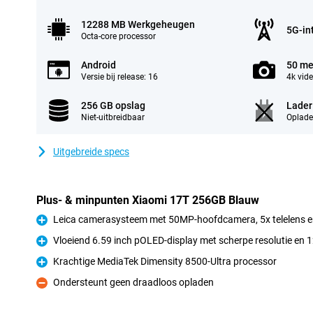
12288 MB Werkgeheugen
5G-in
Octa-core processor
Android
50 me
Versie bij release: 16
4k vid
256 GB opslag
Lader
Niet-uitbreidbaar
Oplade
Uitgebreide specs
Plus- & minpunten Xiaomi 17T 256GB Blauw
Leica camerasysteem met 50MP-hoofdcamera, 5x telelens e
Pluspunt
Vloeiend 6.59 inch pOLED-display met scherpe resolutie en 
Pluspunt
Krachtige MediaTek Dimensity 8500-Ultra processor
Pluspunt
Ondersteunt geen draadloos opladen
Minpunt