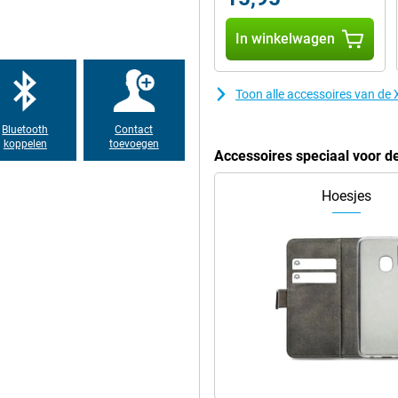
In winkelwagen
dingen en moderne technologieën.
el internet. Ook WiFi 6E en
Toon alle accessoires van d
n. Via NFC betaal je eenvoudig
st over Dual SIM, waardoor je
ers geniet je van krachtig geluid
Bluetooth
Contact
de moderne USB Type-C aansluiting.
koppelen
toevoegen
Accessoires speciaal voor 
Hoesjes