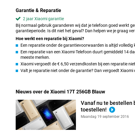
De Xiaomi 17T draait op de MediaTek Dimensity 8500-Ultra process
zorgt voor snelle prestaties bij dagelijks gebruik, multitasken 
Garantie & Reparatie
en ook zwaardere taken, zoals gamen of videobewerking, verlop
2 jaar Xiaomi garantie
12GB RAM schakel je moeiteloos tussen verschillende apps zond
Bij normaal gebruik garanderen wij dat je telefoon goed werkt g
ondersteuning download je bestanden razendsnel en stream je v
garantieperiode. Is dit niet het geval? Dan helpen we je graag ver
toestel draait op Android met Xiaomi HyperOS voor een snelle en 
gebruikerservaring.
Hoe werkt een reparatie bij Xiaomi?
Een reparatie onder de garantievoorwaarden is altijd volledig 
Grote batterij met snelladen
Een reparatie van een Xiaomi-Telefoon duurt gemiddeld 14 dage
Met de grote 6.500mAh-batterij gebruik je de Xiaomi 17T 256GB
meeste merken.
door. Je kijkt urenlang video’s, gebruikt social media of speelt 
Xiaomi vergoedt de € 6,50 verzendkosten bij een reparatie niet
te zoeken. Is de batterij toch leeg? Dankzij 67W HyperCharge laa
Valt je reparatie niet onder de garantie? Dan vergoedt Xiaom
op. Zo ben je binnen korte tijd weer bereikbaar. De energiezuini
het batterijverbruik laag te houden. Hierdoor haal je nog meer uit
gebruik.
Nieuws over de Xiaomi 17T 256GB Blauw
Slimme AI-functies
Vanaf nu te bestellen 
De Xiaomi 17T maakt gebruik van Xiaomi HyperAI, aangedreven
toestellen!
slimme software helpt bij fotografie, prestaties en batterijbehee
je camera-instellingen voor betere foto’s en video’s. Ook werkt 
Maandag 19 september 2016
samen met de krachtige hardware van het toestel. Dankzij gezi
vingerafdrukscanner ontgrendel je jouw smartphone snel en vei
optimalisaties ervoor dat apps vloeiend blijven draaien, zelfs wa