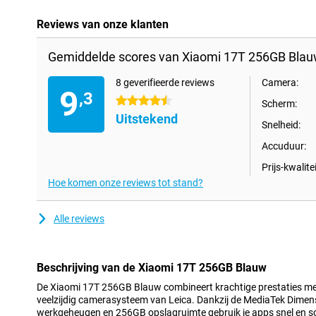
Reviews van onze klanten
Gemiddelde scores van Xiaomi 17T 256GB Blau
8 geverifieerde reviews
Camera:
9
,3
4.5 sterren
Scherm:
Uitstekend
Snelheid:
Accuduur:
Prijs-kwalitei
Hoe komen onze reviews tot stand?
Alle reviews
Beschrijving van de Xiaomi 17T 256GB Blauw
De Xiaomi 17T 256GB Blauw combineert krachtige prestaties met
veelzijdig camerasysteem van Leica. Dankzij de MediaTek Dimen
werkgeheugen en 256GB opslagruimte gebruik je apps snel en so