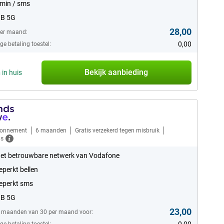
min / sms
GB 5G
28,00
per maand:
0,00
e betaling toestel:
Bekijk aanbieding
n
in huis
bonnement
6 maanden
Gratis verzekerd tegen misbruik
ls
et betrouwbare netwerk van Vodafone
perkt bellen
eperkt sms
GB 5G
23,00
6 maanden van 30 per maand voor: