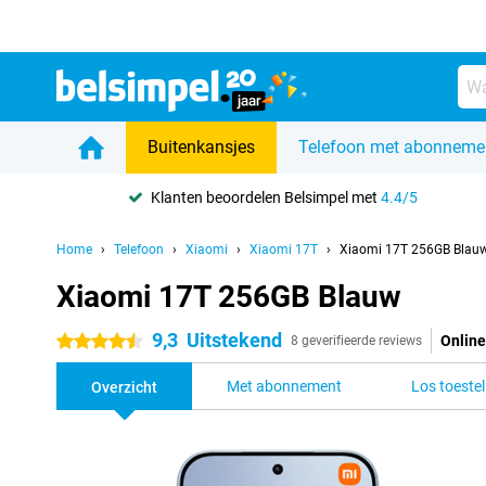
Buitenkansjes
Telefoon met abonneme
Klanten beoordelen Belsimpel met
4.4/5
Home
Telefoon
Xiaomi
Xiaomi 17T
Xiaomi 17T 256GB Blau
Xiaomi 17T 256GB Blauw
9,3
Uitstekend
Online
4.5 sterren
8 geverifieerde reviews
Met abonnement
Los toestel
Overzicht