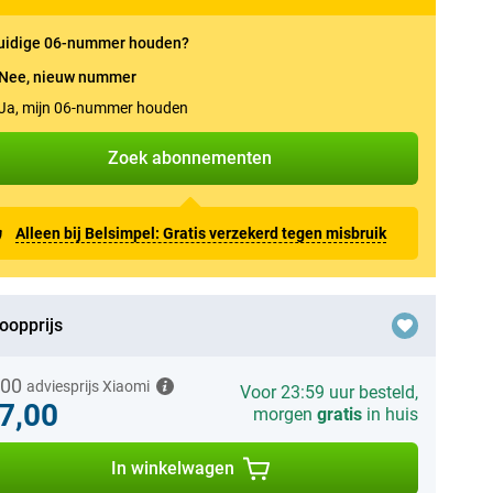
uidige 06-nummer houden?
Nee, nieuw nummer
Ja, mijn 06-nummer houden
Zoek abonnementen
Alleen bij Belsimpel: Gratis verzekerd tegen misbruik
oopprijs
,00
adviesprijs Xiaomi
Voor 23:59 uur besteld,
7,00
morgen
gratis
in huis
In winkelwagen