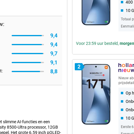
400 
10 
Totaal 
w:
Eenmalig
9,4
Voor 23:59 uur besteld,
morge
9,4
9,7
9,1
2
8,8
t:
Nieuw a
prijsdetai
Op h
Onbe
Onb
10 
 slimme AI-functies en een
sity 8500-Ultra processor, 12GB
Eerste 
epel. Het grote 6.59 inch pOLED-