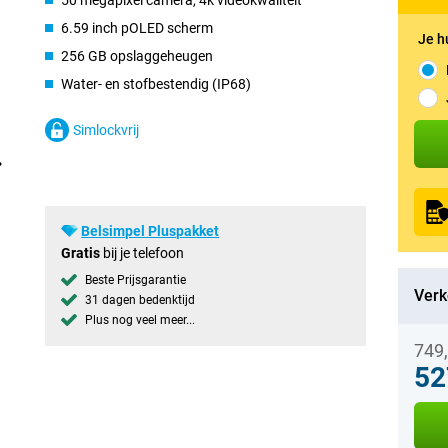
50 megapixel camera, 4k videokwaliteit
6.59 inch pOLED scherm
Je h
256 GB opslaggeheugen
Water- en stofbestendig (IP68)
Simlockvrij
Belsimpel Pluspakket
Gratis
bij je telefoon
Beste Prijsgarantie
Verk
31 dagen bedenktijd
Plus nog veel meer...
749
52