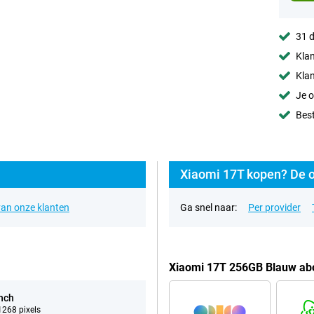
31 d
Klan
Klan
Je o
Best
Xiaomi 17T kopen? De o
an onze klanten
Ga snel naar:
Per provider
Xiaomi 17T 256GB Blauw ab
inch
268 pixels