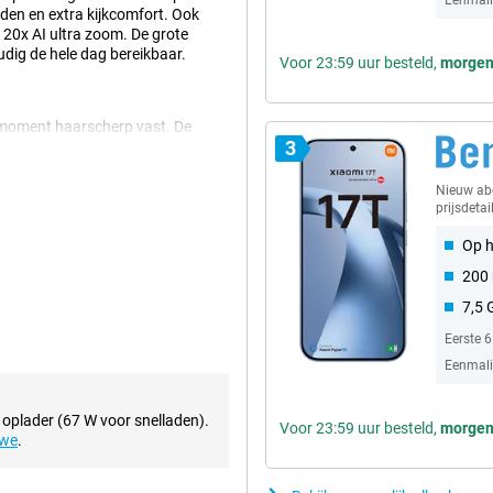
Eenmalig
den en extra kijkcomfort. Ook
20x AI ultra zoom. De grote
dig de hele dag bereikbaar.
Voor 23:59 uur besteld,
morge
r moment haarscherp vast. De
3
o’s maakt met veel detail en
 en optische beeldstabilisatie
lelens zoom je tot 5 keer optisch
Nieuw a
 120x AI ultra zoom om
prijsdetai
 scherpe selfies met veel detail.
r licht dankzij slimme AI-
Op h
200 
7,5 
ert een scherpe resolutie van
Eerste 
 en gedetailleerd uit. Dankzij de
Eenmalig
lden. De verversingssnelheid van
n en gamen. Xiaomi EyeCare shield
urig gebruik. Hierdoor kijk je
 oplader (67 W voor snelladen).
Voor 23:59 uur besteld,
morge
uwe
.