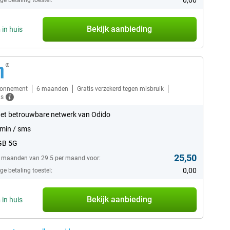
0,00
e betaling toestel:
Bekijk aanbieding
n
in huis
bonnement
6 maanden
Gratis verzekerd tegen misbruik
ls
et betrouwbare netwerk van Odido
min / sms
GB 5G
25,50
6 maanden van 29.5 per maand voor:
0,00
e betaling toestel:
Bekijk aanbieding
n
in huis