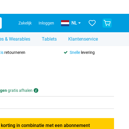
NL
Zakelijk
Inloggen
es & Wearables
Tablets
Klantenservice
is
retourneren
Snelle
levering
gen
gratis afhalen
g korting in combinatie met een abonnement