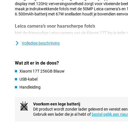
display met 120Hz verversingssnelheid zorgt voor vloeiende beel
maak je indrukwekkende foto’s met de 50MP Leica-camera’s en 1
6.500mAh-batterij met 67W snelladen houdt je bovendien eenvou
Leica camera’s voor haarscherpe foto’s
Met de drievoudige Leica-camera van de Xiaomi 17T leg je iede
smartphone beschikt over een 50MP-hoofdcamera waarmee je fot
natuurgetrouwe kleuren. Dankzij de Leica Summilux optische lens
Volledige beschrijving
blijven beelden ook tijdens bewegingen scherp. Met de Leica 5x te
in zonder veel kwaliteitsverlies. Gebruik daarnaast de krachtige
onderwerpen nog dichterbij te halen. De 32MP-frontcamera maakt
Wat zit er in de doos?
Ook tijdens videogesprekken ben je goed zichtbaar, zelfs bij minde
optimalisaties van de camera.
Xiaomi 17T 256GB Blauw
USB-kabel
Vloeiend en scherp display
Handleiding
Het 6.59 inch pOLED-display van de Xiaomi 17T 256GB Blauw lev
2756x1268 pixels. Hierdoor zien video’s, foto’s en games er helder
hoge pixeldichtheid van 460 PPI geniet je van extra scherpe bee
120Hz zorgt daarnaast voor vloeiende animaties tijdens scrolle
Voorkom een lege batterij
helpt om je ogen minder snel vermoeid te laten raken tijdens langd
Dit product wordt zonder lader geleverd en vereist een
comfortabel naar content.
Gebruik een lader die je al hebt of
bestel gelijk een nie
Sterke prestaties met MediaTek-processor