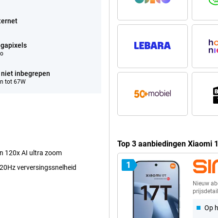
ternet
gapixels
eo
 niet inbegrepen
n tot 67W
Top 3 aanbiedingen Xiaomi
n 120x AI ultra zoom
1
120Hz verversingssnelheid
Nieuw a
prijsdetai
Op h