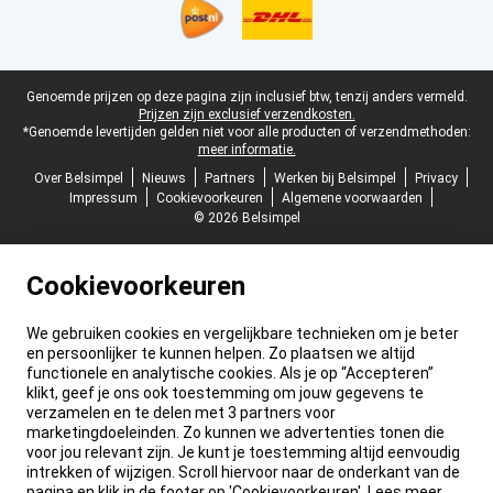
Juridische voettekst
Genoemde prijzen op deze pagina zijn inclusief btw, tenzij anders vermeld.
Prijzen zijn exclusief verzendkosten.
*Genoemde levertijden gelden niet voor alle producten of verzendmethoden:
meer informatie.
Over Belsimpel
Nieuws
Partners
Werken bij Belsimpel
Privacy
Impressum
Cookievoorkeuren
Algemene voorwaarden
© 2026 Belsimpel
Cookievoorkeuren
We gebruiken cookies en vergelijkbare technieken om je beter
en persoonlijker te kunnen helpen. Zo plaatsen we altijd
functionele en analytische cookies. Als je op “Accepteren”
klikt, geef je ons ook toestemming om jouw gegevens te
verzamelen en te delen met 3 partners voor
marketingdoeleinden. Zo kunnen we advertenties tonen die
voor jou relevant zijn. Je kunt je toestemming altijd eenvoudig
intrekken of wijzigen. Scroll hiervoor naar de onderkant van de
pagina en klik in de footer op 'Cookievoorkeuren'. Lees meer