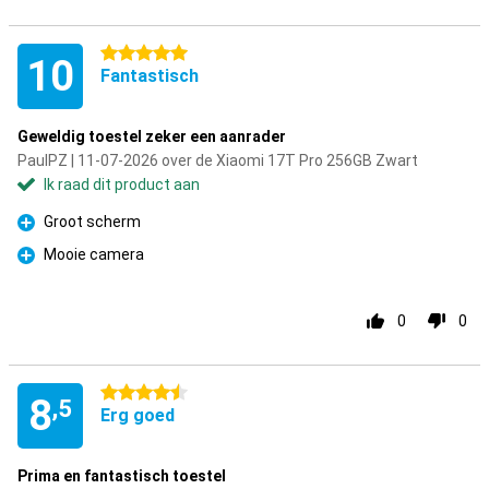
5 sterren
10
Fantastisch
Geweldig toestel zeker een aanrader
PaulPZ | 11-07-2026 over de Xiaomi 17T Pro 256GB Zwart
Ik raad dit product aan
Groot scherm
Pluspunt
Mooie camera
Pluspunt
0
0
4.5 sterren
8
,5
Erg goed
Prima en fantastisch toestel