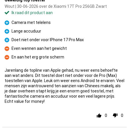
Geweldig top toestel
Wout | 30-06-2026 over de Xiaomi 17T Pro 256GB Zwart
Ik raad dit product aan
Camera met telelens
Pluspunt
Lange accuduur
Pluspunt
Doet niet onder voor IPhone 17 Pro Max
Pluspunt
Even wennen aan het gewicht
Minpunt
En aan het erg grote scherm
Minpunt
Jarenlang de topline van Apple gehad, nu weer eens behoefte
aan wat anders. Dit toestel doet niet onder voor de Pro (Max)
toestellen van Apple. Leuk om weer eens Android te ervaren. Veel
mensen zijn wantrouwend ten aanzien van Chinees makelij, als
je daar overheen stapt krijg je een enorm goed toestel, met
fantastische camera en accuduur voor een veel lagere prijs.
Echt value for money!
0
0