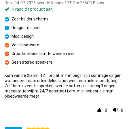
Ron | 04-07-2026 over de Xiaomi 17T Pro 256GB Blauw
Ik raad dit product aan
Zeer helder scherm
Pluspunt
Reageerde snel
Pluspunt
Mooi design
Pluspunt
Veel bloatware
Minpunt
Groothoeklens laat te wensen over
Minpunt
Geen stereo speakers
Minpunt
Kom van de Xiaomi 12T pro af, in het begin zijn sommige dingen
wat anders maar uiteindelijk is het weer een hele vooruitgang.
Zelf ben ik zeer te spreken over de batterij die bij mij 3 dagen
meegaat terwijl hij 24/7 aanstaat i.v.m. mijn sensor die mijn
bloedwaarde meet.
0
0