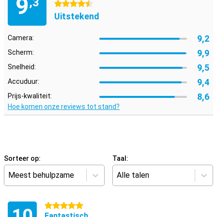
9
,3
4.5 sterren
Uitstekend
9,2
Camera:
9,9
Scherm:
9,5
Snelheid:
9,4
Accuduur:
8,6
Prijs-kwaliteit:
Hoe komen onze reviews tot stand?
Sorteer op:
Taal:
Meest behulpzame
Alle talen
5 sterren
10
Fantastisch