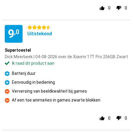
0
0
4.5 sterren
9
,0
Uitstekend
Supertoestel
Dick Meerbeek | 04-08-2026 over de Xiaomi 17T Pro 256GB Zwart
Ik raad dit product aan
Batterij duur
Pluspunt
Eenvoudig in bediening
Pluspunt
Verversing van beeldkwaliteit bij games
Minpunt
Af een toe animaties in games zwarte blokken
Minpunt
0
0