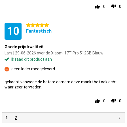
0
0
5 sterren
10
Fantastisch
Goede prijs kwaliteit
Lars | 29-06-2026 over de Xiaomi 17T Pro 512GB Blauw
Ik raad dit product aan
geen lader meegeleverd
Minpunt
gekocht vanwege de betere camera deze maakt het ook echt
waar zeer tervreden.
0
0
1
2