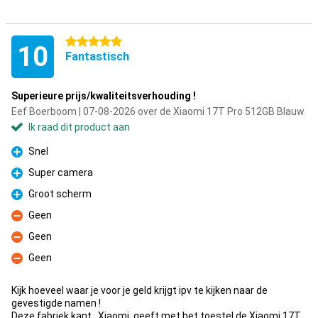
5 sterren
10
Fantastisch
Superieure prijs/kwaliteitsverhouding !
Eef Boerboom | 07-08-2026 over de Xiaomi 17T Pro 512GB Blauw
Ik raad dit product aan
Snel
Pluspunt
Super camera
Pluspunt
Groot scherm
Pluspunt
Geen
Minpunt
Geen
Minpunt
Geen
Minpunt
Kijk hoeveel waar je voor je geld krijgt ipv te kijken naar de
gevestigde namen !
Deze fabriek kant , Xiaomi, geeft met het toestel de Xiaomi 17T