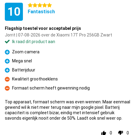
5 sterren
10
Fantastisch
Flagship toestel voor acceptabel prijs
Jorrit | 07-08-2026 over de Xiaomi 17T Pro 256GB Zwart
Ik raad dit product aan
Zoom camera
Pluspunt
Mega snel
Pluspunt
Batterijduur
Pluspunt
Kwaliteit groothoeklens
Minpunt
Formaat scherm heeft gewenning nodig
Minpunt
Top apparaat, formaat scherm was even wennen. Maar eenmaal
gewend wil ik niet meer terug naar mijn google pixel. Batterij
capaciteit is compleet bizar, eindig met intensief gebruik
savonds eigenlijk nooit onder de 50%. Laadt ook snel weer op.
0
0