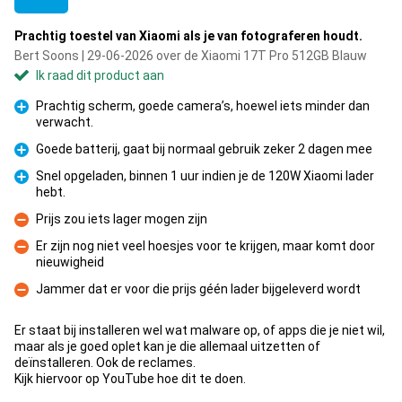
Prachtig toestel van Xiaomi als je van fotograferen houdt.
Bert Soons | 29-06-2026 over de Xiaomi 17T Pro 512GB Blauw
Ik raad dit product aan
Prachtig scherm, goede camera’s, hoewel iets minder dan
verwacht.
Pluspunt
Goede batterij, gaat bij normaal gebruik zeker 2 dagen mee
Pluspunt
Snel opgeladen, binnen 1 uur indien je de 120W Xiaomi lader
hebt.
Pluspunt
Prijs zou iets lager mogen zijn
Minpunt
Er zijn nog niet veel hoesjes voor te krijgen, maar komt door
nieuwigheid
Minpunt
Jammer dat er voor die prijs géén lader bijgeleverd wordt
Minpunt
Er staat bij installeren wel wat malware op, of apps die je niet wil,
maar als je goed oplet kan je die allemaal uitzetten of
deïnstalleren. Ook de reclames.
Kijk hiervoor op YouTube hoe dit te doen.