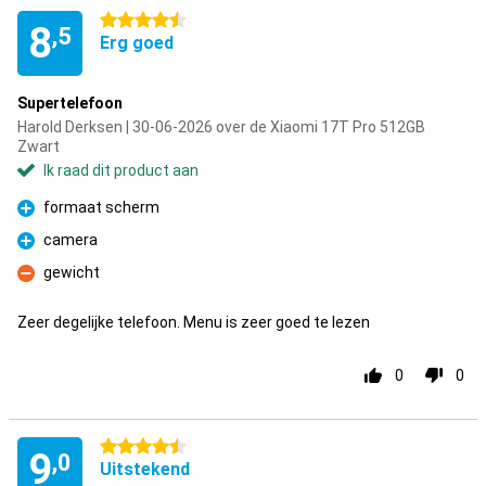
4.5 sterren
8
,5
Erg goed
Supertelefoon
Harold Derksen | 30-06-2026 over de Xiaomi 17T Pro 512GB
Zwart
Ik raad dit product aan
formaat scherm
Pluspunt
camera
Pluspunt
gewicht
Minpunt
Zeer degelijke telefoon. Menu is zeer goed te lezen
0
0
4.5 sterren
9
,0
Uitstekend