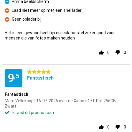
Prima beeldscherm
Pluspunt
Laad niet meer op met een snel lader
Minpunt
Geen oplader bij
Minpunt
Het is een gewoon heel fijn en leuk toestel zeker goed voor
mensen die van fotos maken houden
0
0
5 sterren
9
,5
Fantastisch
Fantastisch
Marc Vellekoop | 16-07-2026 over de Xiaomi 17T Pro 256GB
Zwart
Ik raad dit product aan
0
0