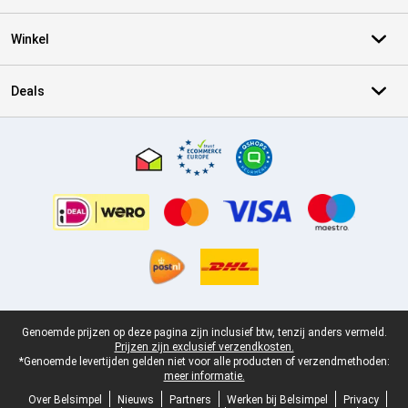
Winkel
Deals
Certificaten, betaalmethoden, bezorgingsdienst partners
Juridische voettekst
Genoemde prijzen op deze pagina zijn inclusief btw, tenzij anders vermeld.
Prijzen zijn exclusief verzendkosten.
*Genoemde levertijden gelden niet voor alle producten of verzendmethoden:
meer informatie.
Over Belsimpel
Nieuws
Partners
Werken bij Belsimpel
Privacy