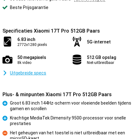
Beste Prijsgarantie
Specificaties Xiaomi 17T Pro 512GB Paars
6.83 inch
5G-internet
2772x1280 pixels
50 megapixels
512 GB opslag
8k video
Niet-uitbreidbaar
Uitgebreide specs
Plus- & minpunten Xiaomi 17T Pro 512GB Paars
Groot 6.83 inch 144Hz-scherm voor vloeiende beelden tijdens
gamen en scrollen
Pluspunt
Krachtige MediaTek Dimensity 9500-processor voor snelle
prestaties
Pluspunt
Het geheugen van het toestel is niet uitbreidbaar met een
microSD-kaart