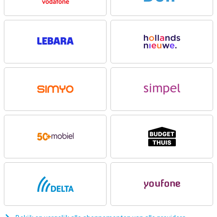
kwaliteitsverlies. Dankzij AI Ultra Zoom zoom je zelfs tot 120x in.
Voor landschappen en groepsfoto’s gebruik je de 12 megapixel
ultragroothoekcamera. Aan de voorkant zit een 32 megapixel
selfiecamera voor videogesprekken en selfies.
Scherp beeld
Het grote 6.83 inch pOLED-display van de Xiaomi 17T Pro zorgt voor
een prettige kijkervaring. Dankzij de hoge resolutie van 2772x1280
pixels zien video’s, foto’s en apps er scherp uit. De
verversingssnelheid van maximaal 144Hz maakt bewegingen extra
vloeiend. Dat merk je vooral tijdens scrollen, gamen en het kijken
van video’s. Daarnaast ondersteunt het scherm Dolby Vision en
HDR10+, waardoor kleuren levendig ogen en contrasten beter
zichtbaar zijn. Met een hoge helderheid blijft het scherm bovendien
goed leesbaar wanneer je buiten in de zon staat.
Comfortabel kijken
Xiaomi heeft de Xiaomi 17T Pro uitgerust met verschillende
functies die prettiger zijn voor je ogen tijdens langdurig gebruik. Het
scherm vermindert Paars licht en helpt hinderlijk flikkeren te
beperken. Daardoor kijk je comfortabeler naar video’s, social media
en websites. Vooral wanneer je veel op jouw smartphone kijkt, is
dat erg prettig. Ook past het scherm de helderheid netjes aan op