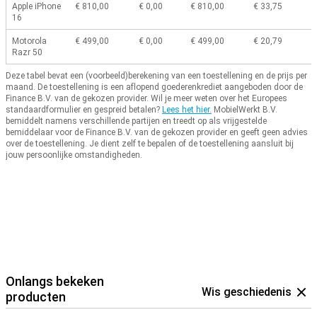
Apple iPhone
€ 810,00
€ 0,00
€ 810,00
€ 33,75
16
Motorola
€ 499,00
€ 0,00
€ 499,00
€ 20,79
Razr 50
Deze tabel bevat een (voorbeeld)berekening van een toestellening en de prijs per
maand.
De toestellening is een aflopend goederenkrediet aangeboden door de
Finance B.V. van de gekozen provider.
Wil je meer weten over het Europees
standaardformulier en gespreid betalen?
Lees het hier.
MobielWerkt B.V.
bemiddelt namens verschillende partijen en treedt op als vrijgestelde
bemiddelaar voor de Finance B.V. van de gekozen provider en geeft geen advies
over de toestellening.
Je dient zelf te bepalen of de toestellening aansluit bij
jouw persoonlijke omstandigheden.
Onlangs bekeken
Wis geschiedenis
producten