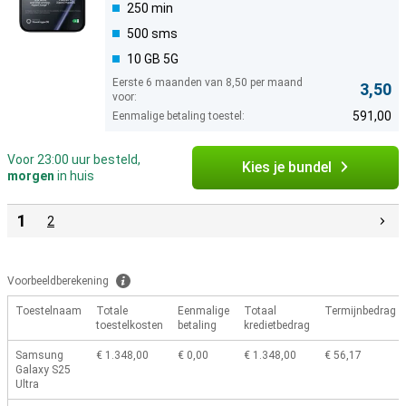
250 min
500 sms
10 GB 5G
Eerste 6 maanden van 8,50 per maand
3,50
voor:
591,00
Eenmalige betaling toestel:
Voor 23:00 uur besteld,
Kies je bundel
morgen
in huis
1
2
Voorbeeldberekening
Toestelnaam
Totale
Eenmalige
Totaal
Termijnbedrag
toestelkosten
betaling
kredietbedrag
Samsung
€ 1.348,00
€ 0,00
€ 1.348,00
€ 56,17
Galaxy S25
Ultra