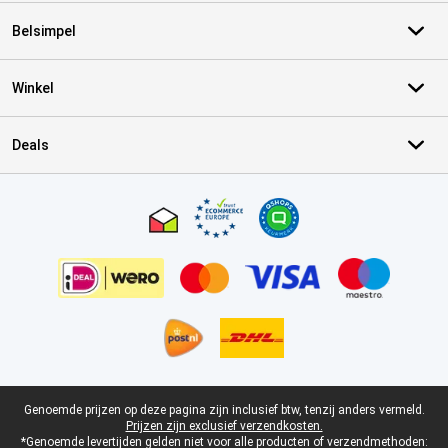
Belsimpel
Winkel
Deals
Certificaten, betaalmethoden, bezorgingsdienst partners
Juridische voettekst
Genoemde prijzen op deze pagina zijn inclusief btw, tenzij anders vermeld.
Prijzen zijn exclusief verzendkosten.
*Genoemde levertijden gelden niet voor alle producten of verzendmethoden: