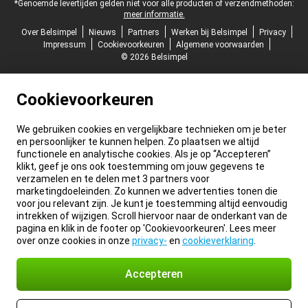
*Genoemde levertijden gelden niet voor alle producten of verzendmethoden:
meer informatie.
Over Belsimpel
Nieuws
Partners
Werken bij Belsimpel
Privacy
Impressum
Cookievoorkeuren
Algemene voorwaarden
© 2026 Belsimpel
Cookievoorkeuren
We gebruiken cookies en vergelijkbare technieken om je beter
en persoonlijker te kunnen helpen. Zo plaatsen we altijd
functionele en analytische cookies. Als je op “Accepteren”
klikt, geef je ons ook toestemming om jouw gegevens te
verzamelen en te delen met 3 partners voor
marketingdoeleinden. Zo kunnen we advertenties tonen die
voor jou relevant zijn. Je kunt je toestemming altijd eenvoudig
intrekken of wijzigen. Scroll hiervoor naar de onderkant van de
pagina en klik in de footer op 'Cookievoorkeuren'. Lees meer
over onze cookies in onze
privacy-
en
cookieverklaring
.
Accepteren