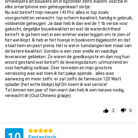
ontwerpers en bouwers en in bijzonder zelfs Xiaomi: voorzie in
elke smartphone een geheugenkaart slotje.
Nu wat betreft mijn nieuwe 14t Pro: alles is top zoals
voorgesteld en verwacht: top scherm kwaliteit, handig in gebruik,
voldoende geheugen: Ja daar heb ik dan wel de 1 tb versie voor
gekocht, degelijke bouwkwaliteit en wat de waterdichtheid
betreft: ik ga hem niet in een emmer water leggen om te zien of
het wel klopt. Ik heb er het hoesje in boekvorm bijgekocht en dat
staat hem en past prima. Het is wel in tuinslangen leer maar van
de betere kwaliteit. Gomibo is een zeer snelle en vaardige
leverancier gebleken. Ze waren de goedkoopste en dan nog hun
woord gestand wat betreft de leveringsdatum: uitmuntend en
voor herhaling vatbaar. Zeer tevreden en mijn grootste
verrassing was wel toen ik het pakje opende... alles was
aanwezig en meer zelfs: er zat zelfs de fameuze 120 Watt
oplader (het witte blokje) bij! Dit noem ik wel service!
Tot binnen een jaar of tien want dan heb ik een nieuwe nodig,
verwacht ik! (Oud Chinees grapje)
2
0
5 sterren
10
Fantastisch