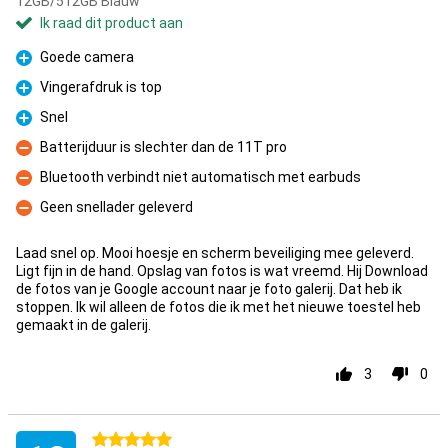
12GB/512GB Blauw
Ik raad dit product aan
Goede camera
Pluspunt
Vingerafdruk is top
Pluspunt
Snel
Pluspunt
Batterijduur is slechter dan de 11T pro
Minpunt
Bluetooth verbindt niet automatisch met earbuds
Minpunt
Geen snellader geleverd
Minpunt
Laad snel op. Mooi hoesje en scherm beveiliging mee geleverd.
Ligt fijn in de hand. Opslag van fotos is wat vreemd. Hij Download
de fotos van je Google account naar je foto galerij. Dat heb ik
stoppen. Ik wil alleen de fotos die ik met het nieuwe toestel heb
gemaakt in de galerij.
3
0
5 sterren