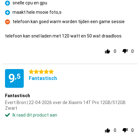
snelle cpu en gpu
Pluspunt
maakt hele mooie foto,s
Pluspunt
telefoon kan goed warm worden tijden een game sessie
Minpunt
telefoon kan snel laden met 120 watt en 50 wat draadloos
0
0
5 sterren
9
,5
Fantastisch
Fantastisch
Evert Bron | 22-04-2026 over de Xiaomi 14T Pro 12GB/512GB
Zwart
Ik raad dit product aan
0
0