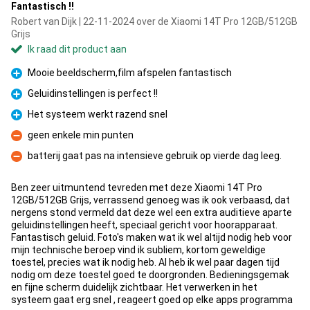
Fantastisch !!
Robert van Dijk | 22-11-2024 over de Xiaomi 14T Pro 12GB/512GB
Grijs
Ik raad dit product aan
Mooie beeldscherm,film afspelen fantastisch
Pluspunt
Geluidinstellingen is perfect !!
Pluspunt
Het systeem werkt razend snel
Pluspunt
geen enkele min punten
Minpunt
batterij gaat pas na intensieve gebruik op vierde dag leeg.
Minpunt
Ben zeer uitmuntend tevreden met deze Xiaomi 14T Pro
12GB/512GB Grijs, verrassend genoeg was ik ook verbaasd, dat
nergens stond vermeld dat deze wel een extra auditieve aparte
geluidinstellingen heeft, speciaal gericht voor hoorapparaat.
Fantastisch geluid. Foto's maken wat ik wel altijd nodig heb voor
mijn technische beroep vind ik subliem, kortom geweldige
toestel, precies wat ik nodig heb. Al heb ik wel paar dagen tijd
nodig om deze toestel goed te doorgronden. Bedieningsgemak
en fijne scherm duidelijk zichtbaar. Het verwerken in het
systeem gaat erg snel , reageert goed op elke apps programma