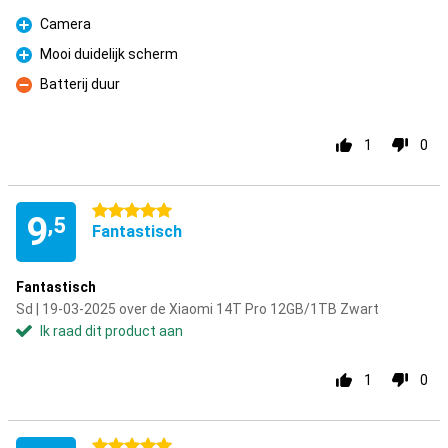
Camera
Pluspunt
Mooi duidelijk scherm
Pluspunt
Batterij duur
Minpunt
1
0
5 sterren
9
,5
Fantastisch
Fantastisch
Sd | 19-03-2025 over de Xiaomi 14T Pro 12GB/1TB Zwart
Ik raad dit product aan
1
0
5 sterren