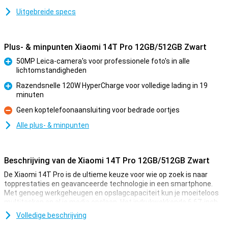
Uitgebreide specs
Plus- & minpunten Xiaomi 14T Pro 12GB/512GB Zwart
50MP Leica-camera's voor professionele foto's in alle
lichtomstandigheden
Pluspunt
Razendsnelle 120W HyperCharge voor volledige lading in 19
minuten
Pluspunt
Geen koptelefoonaansluiting voor bedrade oortjes
Minpunt
Alle plus- & minpunten
Beschrijving van de Xiaomi 14T Pro 12GB/512GB Zwart
De Xiaomi 14T Pro is de ultieme keuze voor wie op zoek is naar
topprestaties en geavanceerde technologie in een smartphone.
Met genoeg werkgeheugen en opslagcapaciteit kun je moeiteloos
multitasken en al je media opslaan. Het indrukwekkende 6.67-inch
AMOLED-scherm met 144Hz zorgt voor vloenede beelden, terwijl de
Volledige beschrijving
krachtige MediaTek Dimensity 9300+ processor zorgt voor