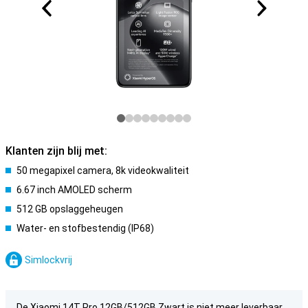
Klanten zijn blij met:
50 megapixel camera, 8k videokwaliteit
6.67 inch AMOLED scherm
512 GB opslaggeheugen
Water- en stofbestendig (IP68)
Simlockvrij
De Xiaomi 14T Pro 12GB/512GB Zwart is niet meer leverbaar.