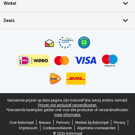
Winkel
Deals
Certificaten, betaalmethoden, bezorgingsdienst partners
Juridische voettekst
Genoemde prijzen op deze pagina zijn inclusief btw, tenzij anders vermeld.
Prijzen zijn exclusief verzendkosten.
*Genoemde levertijden gelden niet voor alle producten of verzendmethoden:
meer informatie.
Over Belsimpel
Nieuws
Partners
Werken bij Belsimpel
Privacy
Impressum
Cookievoorkeuren
Algemene voorwaarden
© 2026 Belsimpel