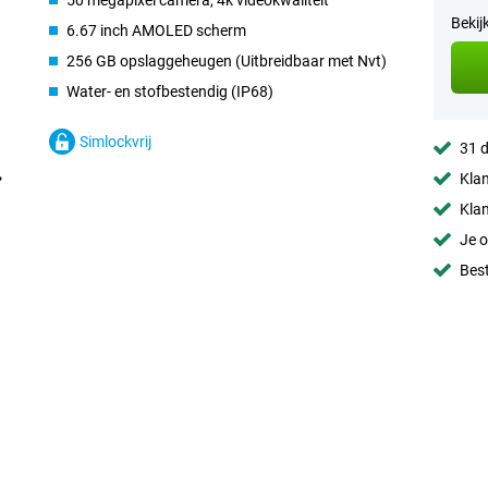
50 megapixel camera, 4k videokwaliteit
Bekij
6.67 inch AMOLED scherm
256 GB opslaggeheugen (Uitbreidbaar met Nvt)
Water- en stofbestendig (IP68)
Simlockvrij
31 d
Klan
Klan
Je o
Best