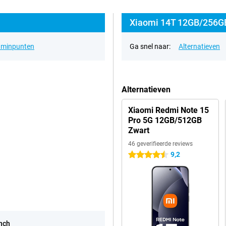
Xiaomi 14T 12GB/256GB
& minpunten
Ga snel naar:
Alternatieven
Alternatieven
Xiaomi Redmi Note 15
Pro 5G 12GB/512GB
Zwart
46 geverifieerde reviews
9,2
4.5 sterren
inch