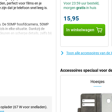
, perfect voor films en je
Voor 23:59 uur besteld,
ijn dat je telefoon snel leeg is.
morgen
gratis
in huis
15,95
em. De 50MP hoofdcamera, 50MP
s in elke situatie. Dankzij de
In winkelwagen
euren en scherpe details, zelfs bij
ak je indrukwekkende portretten
Toon alle accessoires van d
a processor. Deze chip zorgt voor
 en games. Dankzij de AI functies
AI toepassingen zijn door de
Accessoires speciaal voor 
Hoesjes
tige kijkervaring. Met een
al 144Hz geniet je van vloeiende
 door je socials scrollt.
aardoor het prettig is voor je
 oplader (67 W voor snelladen).
uwe
.