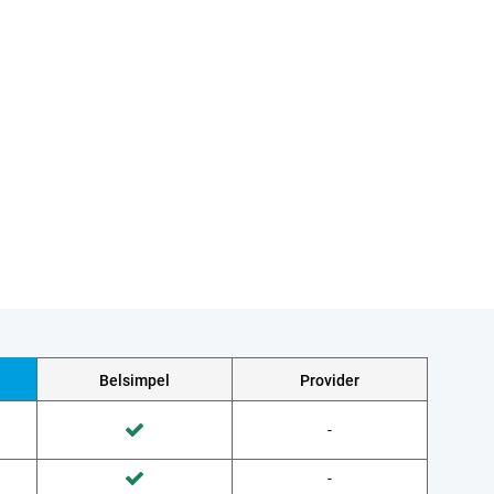
Belsimpel
Provider
Wordt niet gedaan door Provider
-
Wordt gedaan door Belsimpel
Wordt niet gedaan door Provider
-
Wordt gedaan door Belsimpel