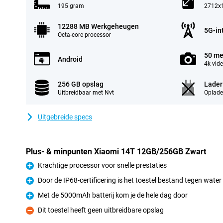
195 gram
2712x1
12288 MB Werkgeheugen
5G-in
Octa-core processor
50 me
Android
4k vid
256 GB opslag
Lader
Uitbreidbaar met Nvt
Oplade
Uitgebreide specs
Plus- & minpunten Xiaomi 14T 12GB/256GB Zwart
Krachtige processor voor snelle prestaties
Pluspunt
Door de IP68-certificering is het toestel bestand tegen water
Pluspunt
Met de 5000mAh batterij kom je de hele dag door
Pluspunt
Dit toestel heeft geen uitbreidbare opslag
Minpunt