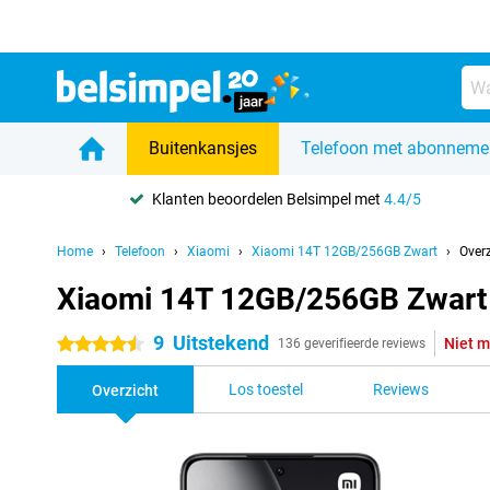
Buitenkansjes
Telefoon met abonneme
Klanten beoordelen Belsimpel met
4.4/5
Home
Telefoon
Xiaomi
Xiaomi 14T 12GB/256GB Zwart
Overz
Xiaomi 14T 12GB/256GB Zwart
9
Uitstekend
Niet m
4.5 sterren
136 geverifieerde reviews
Los toestel
Reviews
Overzicht