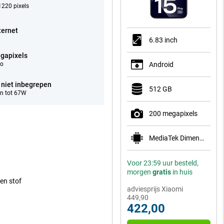
220 pixels
ternet
6.83 inch
gapixels
eo
Android
 niet inbegrepen
512 GB
n tot 67W
200 megapixels
MediaTek Dimensity 7400-Ultra
Voor 23:59 uur besteld,
morgen
gratis
in huis
 en stof
adviesprijs Xiaomi
449,90
422,00