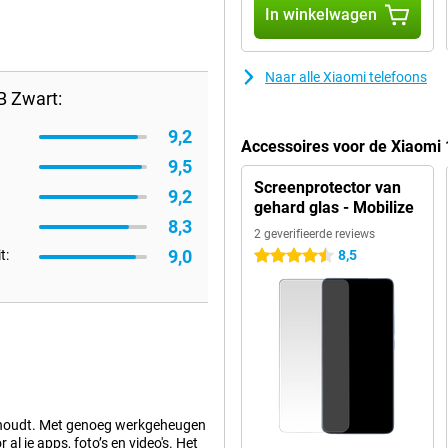
In winkelwagen
Naar alle Xiaomi telefoons
B Zwart:
9,2
Accessoires voor de Xiaom
9,5
Screenprotector van
9,2
gehard glas - Mobilize
8,3
2 geverifieerde reviews
9,0
t:
8,5
4.5 sterren
e houdt. Met genoeg werkgeheugen
al je apps, foto’s en video's. Het