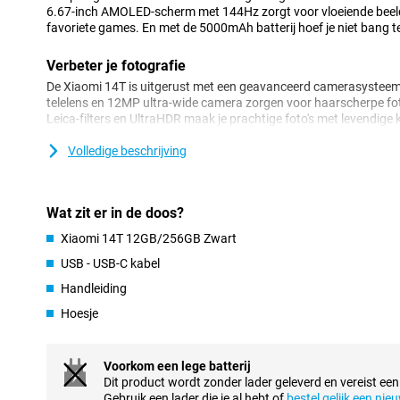
6.67-inch AMOLED-scherm met 144Hz zorgt voor vloeiende beelden
favoriete games. En met de 5000mAh batterij hoef je niet bang te z
Verbeter je fotografie
De Xiaomi 14T is uitgerust met een geavanceerd camerasyste
telelens en 12MP ultra-wide camera zorgen voor haarscherpe foto'
Leica-filters en UltraHDR maak je prachtige foto's met levendige kl
weinig licht. Met functies als Master Portrait en Movie Mode ma
en video's.
Volledige beschrijving
Krachtige prestaties dankzij de goede processor
De Xiaomi 14T is uitgerust met de MediaTek Dimensity 8300-Ultr
Wat zit er in de doos?
een razendsnelle en efficiënte prestatie, ideaal voor zware taken
Xiaomi 14T 12GB/256GB Zwart
kun je rekenen op slimme en soepele interacties. Multitasken en 
sterke proceessor geen probleem voor dit toestel.
USB - USB-C kabel
Handleiding
Haarscherp AMOLED-scherm
Hoesje
Het 6.67-inch AMOLED-scherm van de Xiaomi 14T biedt een prach
resolutie van 2712x1220 en een verversingssnelheid van maxima
beelden en scherpe details, of je nu video's bekijkt, games speelt of
Bovendien is het scherm gecertificeerd voor minder blauw licht, w
Voorkom een lege batterij
ogen.
Dit product wordt zonder lader geleverd en vereist een
Gebruik een lader die je al hebt of
bestel gelijk een nie