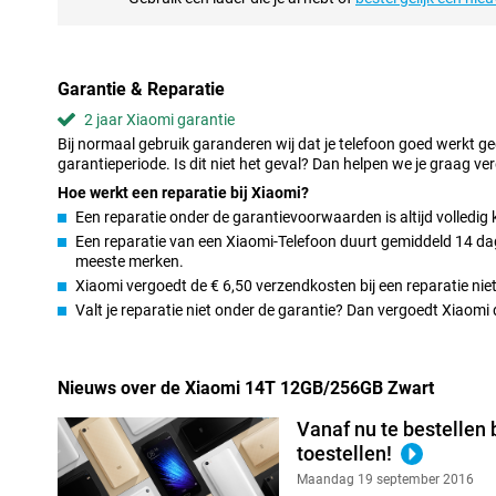
Duurzaamheid en stijl in één
Het toestel is IP68-gecertificeerd, wat betekent dat het bestand 
ontwerp ligt comfortabel in de hand. Dit toestel is perfect voor d
Garantie & Reparatie
omstandigheden.
2 jaar Xiaomi garantie
Snelle oplaadmogelijkheden
Bij normaal gebruik garanderen wij dat je telefoon goed werkt g
Met de krachtige 5000mAh batterij kom je makkelijk de dag door,
garantieperiode. Is dit niet het geval? Dan helpen we je graag ver
batterij in een mum van tijd weer volledig opgeladen. Of je nu in
Hoe werkt een reparatie bij Xiaomi?
smartphone voor werk, gaming of sociale media, met de Xiaomi 1
Een reparatie onder de garantievoorwaarden is altijd volledig 
maken over een lege batterij.
Een reparatie van een Xiaomi-Telefoon duurt gemiddeld 14 dage
meeste merken.
Ongekende AI-functies
Xiaomi vergoedt de € 6,50 verzendkosten bij een reparatie niet
Dankzij de geavanceerde AI-functies kun je snel foto’s bewerken, 
Valt je reparatie niet onder de garantie? Dan vergoedt Xiaom
dagelijkse taken automatiseren. Met Circle to Search met Googl
informatie door simpelweg afbeeldingen of tekst te selecteren. AI
Image Expansion zorgen ervoor dat je foto’s er nog professioneler
Nieuws over de Xiaomi 14T 12GB/256GB Zwart
Connectiviteit
Vanaf nu te bestellen 
De Xiaomi 14T ondersteunt 5G, waardoor je supersnel kunt inte
downloaden. Daarnaast beschikt het over Bluetooth 5.4 en Wi-Fi 6
toestellen!
verbindingen, zowel thuis als onderweg. Met dual SIM-functionalit
Maandag 19 september 2016
zowel zakelijk als privégebruik.