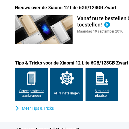
Deze telefoon heeft in totaal drie camera's achterop, waardoor je
Nieuws over de Xiaomi 12 Lite 6GB/128GB Zwart
beschikking hebt. Als je graag foto's maakt is een goede hoofdlen
onmisbaar. Deze 108-camera maakt in de meeste situaties prima 
Vanaf nu te bestellen 
naar anderen stuurt en op social media plaatst.. Daarnaast zor
toestellen!
lenzen ook voor nog meer opties bij het schieten van plaatjes!
Maandag 19 september 2016
Tips & Tricks voor de Xiaomi 12 Lite 6GB/128GB Zwart
Screenprotector
Simkaart
APN instellingen
aanbrengen
plaatsen
Meer Tips & Tricks