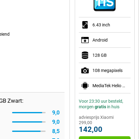
6.43 inch
eiend
Android
128 GB
108 megapixels
MediaTek Helio G96
GB Zwart:
Voor 23:30 uur besteld,
morgen
gratis
in huis
9,0
adviesprijs Xiaomi
9,0
299,00
142,00
8,5