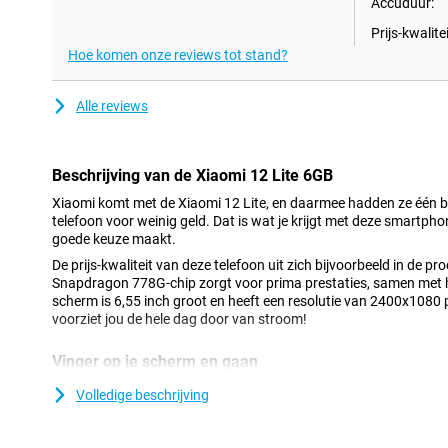
Accuduur:
Prijs-kwalitei
Hoe komen onze reviews tot stand?
Alle reviews
Beschrijving van de Xiaomi 12 Lite 6GB
Xiaomi komt met de Xiaomi 12 Lite, en daarmee hadden ze één bel
telefoon voor weinig geld. Dat is wat je krijgt met deze smartphon
goede keuze maakt.
De prijs-kwaliteit van deze telefoon uit zich bijvoorbeeld in de 
Snapdragon 778G-chip zorgt voor prima prestaties, samen met
scherm is 6,55 inch groot en heeft een resolutie van 2400x1080 
voorziet jou de hele dag door van stroom!
Vinger op je scherm en gaan
Deze telefoon van Xiaomi heeft zijn vingerafdruksensor achter he
Volledige beschrijving
gewoon op je scherm leggen en dan ontgrendel je jouw telefoon.
Prima processor voor de dagelijkse taken