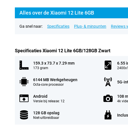
Alles over de Xiaomi 12 Lite 6GB
Ga snel naar:
Specificaties
Plus- & minpunten
Reviews v
Specificaties Xiaomi 12 Lite 6GB/128GB Zwart
159.3 x 73.7 x 7.29 mm
6.55 
173 gram
2400x1
6144 MB Werkgeheugen
5G-in
Octa-core processor
Android
108 m
Versie bij release: 12
4k vid
128 GB opslag
Inclus
Niet-uitbreidbaar