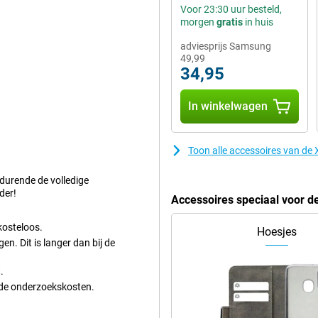
Voor 23:30 uur besteld,
 processor. Dit betekent dat het
morgen
gratis
in huis
rbeeld whatsapp, mail en
0x per seconden word ververst,
adviesprijs Samsung
xtra vloeiend uit. Dankzij de
49,99
erk je het verschil van geluid dat
34,95
 en series of aan de muziek die je
In winkelwagen
weer gebruik van kunnen maken.
Toon alle accessoires van de
e snellaadfunctie.
s
edurende de volledige
der!
tijdens het afrekenen boven of
Accessoires speciaal voor d
t toestel is het mogelijk om 5G
nel internet op je telefoon.
kosteloos.
Hoesjes
n. Dit is langer dan bij de
n is een AMOLED scherm daarbij aan
.
d en goede kleurcontrasten.
i de onderzoekskosten.