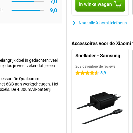
7,0
In winkelwagen
9,0
t:
Naar alle Xiaomi telefoons
Accessoires voor de Xiaomi
Snellader - Samsung
angrijk doel in gedachten: veel
e, dus je weet zeker dat je een
203 geverifieerde reviews
8,9
4.5 sterren
processor. De Qualcomm
 het 6GB aan werkgeheugen. Het
pixels. De 4.300mAh-batterij
t scherm zitten. Je kan je vinger