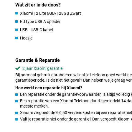
Wat zit er in de doos?
Onder de motorkap van deze Xiaomi 12 Lite vind je een mid-range
toestel krachtig genoeg is voor de alledaagse apps, zoals bijvoo
Xiaomi 12 Lite 6GB/128GB Zwart
Facebook. Een 120Hz beeldscherm zorgt ervoor dat het beeld 12
EU type USB A oplader
ten ppzichte van de standaard 60 keer. Hierdoor zien beelden er e
stereo speakers in dit toestel ervaar jij het geluid nog beter. Zo m
USB - USB-C kabel
van links of rechts komt. Dit geeft een extra dimensie aan je films
direct van je toestel afspeelt.
Hoesje
Nooit lang laden
Als je telefoon leeg is, dan wil je er natuurlijk zo snel mogelijk 
Garantie & Reparatie
Gelukkig duurt het laden van de Xiaomi 12 Lite nooit lang duur d
2 jaar Xiaomi garantie
Met je telefoon afrekenen in plaats van met een pinpa
Bij normaal gebruik garanderen wij dat je telefoon goed werkt g
garantieperiode. Is dit niet het geval? Dan helpen we je graag ver
Met de ingebouwde NFC chip in deze telefoon, kun je je telefoon 
naast de betaalautomaat houden in plaats van een pinpas. Op he
Hoe werkt een reparatie bij Xiaomi?
netwerk te ontvangen. Met 5G netwerk ben je verzekerd van heel s
Een reparatie onder de garantievoorwaarden is altijd volledig 
Een reparatie van een Xiaomi-Telefoon duurt gemiddeld 14 dage
AMOLED-display, dat is te zien
meeste merken.
Als je veel filmpjes bekijkt of games op je telefoon gebruikt, da
Xiaomi vergoedt de € 6,50 verzendkosten bij een reparatie niet
te raden. Een dergelijk type scherm zorgt voor een vloeiend beel
Valt je reparatie niet onder de garantie? Dan vergoedt Xiaom
Leuke camera