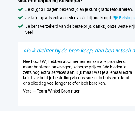
Waarom kopen bij Belsimpel?
Je krijgt 31 dagen bedenktijd en je kunt gratis retourneren.
Je krijgt gratis extra service als je bij ons koopt:
Belsimpe
Je bent verzekerd van de beste prijs, dankzij onze Beste Prij
veel!
Als ik dichter bij de bron koop, dan ben ik toch al
Nee hoor! Wij hebben abonnementen van alle providers,
maar hanteren onze eigen, scherpe prijzen. We bieden je
zelfs nog extra services aan, kijk maar wat je allemaal extra
krijgt! Je hebt je bestelling via ons sneller in huis én je kunt
ons elke dag veel langer telefonisch bereiken.
Vera — Team Winkel Groningen