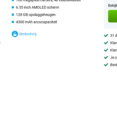
108 megapixel camera, 4k videokwaliteit
Bekij
6.55 inch AMOLED scherm
128 GB opslaggeheugen
4300 mAh accucapaciteit
Simlockvrij
31 d
Klan
Klan
Je o
Best