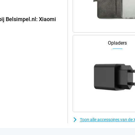
 net even wat meer functies tot je
s op je telefoon natuurlijk
foto's die je zonder problemen
bij Belsimpel.nl: Xiaomi
gen de ultra-groothoek- en macro
Opladers
Toon alle accessoires van de