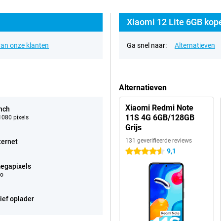
Xiaomi 12 Lite 6GB kop
an onze klanten
Ga snel naar:
Alternatieven
Alternatieven
Xiaomi Redmi Note
inch
11S 4G 6GB/128GB
080 pixels
Grijs
131 geverifieerde reviews
ternet
9,1
4.5 sterren
egapixels
eo
ief oplader