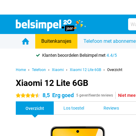
Buitenkansjes
Telefoon met abonneme
Klanten beoordelen Belsimpel met
4.4/5
Home
Telefoon
Xiaomi
Xiaomi 12 Lite 6GB
Overzicht
Xiaomi 12 Lite 6GB
8,5
Erg goed
Niet mee
4.5 sterren
5 geverifieerde reviews
Los toestel
Reviews
Overzicht