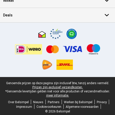
Winkel
Deals
Certificaten, betaalmethoden, bezorgingsdienst partners
Juridische voettekst
Genoemde prijzen op deze pagina zijn inclusief btw, tenzij anders vermeld.
Prijzen zijn exclusief verzendkosten.
*Genoemde levertijden gelden niet voor alle producten of verzendmethoden:
meer informatie.
Over Belsimpel
Nieuws
Partners
Werken bij Belsimpel
Privacy
Impressum
Cookievoorkeuren
Algemene voorwaarden
© 2026 Belsimpel