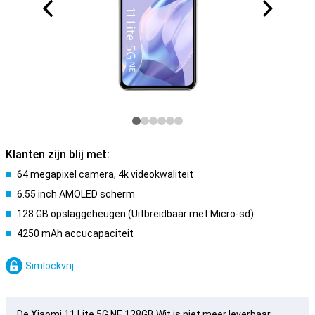
Klanten zijn blij met:
64 megapixel camera, 4k videokwaliteit
6.55 inch AMOLED scherm
128 GB opslaggeheugen (Uitbreidbaar met Micro-sd)
4250 mAh accucapaciteit
Simlockvrij
De Xiaomi 11 Lite 5G NE 128GB Wit is niet meer leverbaar.