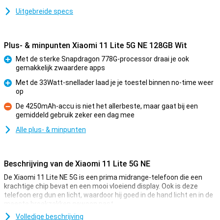
Uitgebreide specs
Plus- & minpunten Xiaomi 11 Lite 5G NE 128GB Wit
Met de sterke Snapdragon 778G-processor draai je ook
gemakkelijk zwaardere apps
Pluspunt
Met de 33Watt-snellader laad je je toestel binnen no-time weer
op
Pluspunt
De 4250mAh-accu is niet het allerbeste, maar gaat bij een
gemiddeld gebruik zeker een dag mee
Minpunt
Alle plus- & minpunten
Beschrijving van de Xiaomi 11 Lite 5G NE
De Xiaomi 11 Lite NE 5G is een prima midrange-telefoon die een
krachtige chip bevat en een mooi vloeiend display. Ook is deze
telefoon erg dun en licht, waardoor hij goed in de hand licht en in de
meeste broekzakken gewoon past.
De 11 Lite is te krijgen in vijf mooie kleuren: Naast de gangbare
Volledige beschrijving