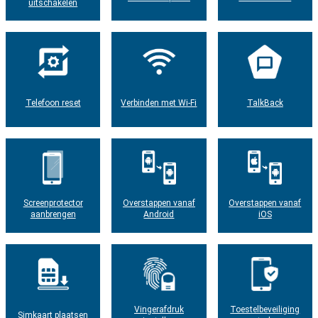
uitschakelen
Telefoon reset
Verbinden met Wi-Fi
TalkBack
Screenprotector
Overstappen vanaf
Overstappen vanaf
aanbrengen
Android
iOS
Vingerafdruk
Toestelbeveiliging
Simkaart plaatsen