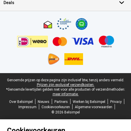
Deals
Certificaten, betaalmethoden, bezorgingsdienst partners
Juridische voettekst
Genoemde prijzen op deze pagina zijn inclusief btw, tenzij anders vermeld.
Prijzen zijn exclusief verzendkosten.
*Genoemde levertijden gelden niet voor alle producten of verzendmethoden:
meer informatie.
Over Belsimpel
Nieuws
Partners
Werken bij Belsimpel
Privacy
Impressum
Cookievoorkeuren
Algemene voorwaarden
© 2026 Belsimpel
Cookievoorkeuren