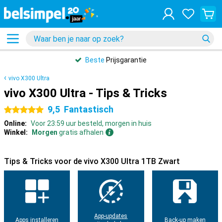
Beste
Prijsgarantie
vivo X300 Ultra
vivo X300 Ultra - Tips & Tricks
9,5
Fantastisch
5 sterren
Online:
Voor 23:59 uur besteld, morgen in huis
Winkel:
Morgen
gratis afhalen
Tips & Tricks voor de vivo X300 Ultra 1TB Zwart
App-updates
Apps installeren
Back-up maken