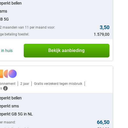
perkt bellen
 sms
GB 5G
3,50
12 maanden van 11 per maand voor:
1.579,00
e betaling toestel:
Bekijk aanbieding
n
in huis
bonnement
2 jaar
Gratis verzekerd tegen misbruik
ls
perkt bellen
eperkt sms
perkt GB 5G in NL
66,50
per maand: