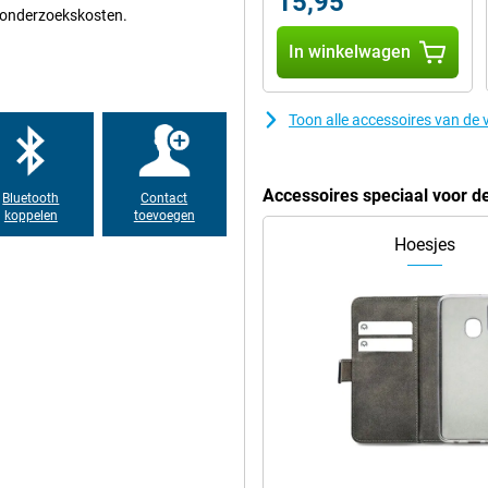
15,95
e onderzoekskosten.
s in hoge kwaliteit. Je filmt in
In winkelwagen
 vloeiend ogen. Dat is ideaal
derwerpen. Dankzij Dolby Vision
blijven helder zichtbaar, terwijl
Toon alle accessoires van de
urlijker uit, zowel overdag als ’s
stlegt, met deze vivo-
traling.
Accessoires speciaal voor d
Bluetooth
Contact
koppelen
toevoegen
bleemloos de hele dag. Je kijkt
Hoesjes
te moeten naar een oplader. Zelfs
kzij 100W FlashCharge. Binnen
aadloos opladen behoort tot de
er profiteer je van snelle
el video’s en verbind je snel met
itstraling. De afwerking geeft het
erij blijft de smartphone prettig