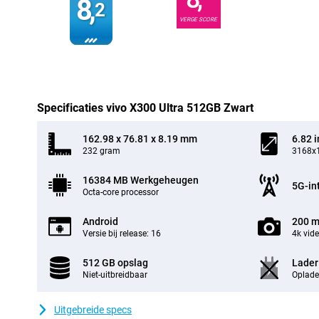
8,
2
VERGE SCORE
Specificaties vivo X300 Ultra 512GB Zwart
162.98 x 76.81 x 8.19 mm
6.82 
232 gram
3168x1
16384 MB Werkgeheugen
5G-in
Octa-core processor
Android
200 m
Versie bij release: 16
4k vid
512 GB opslag
Lader
Niet-uitbreidbaar
Oplade
Uitgebreide specs