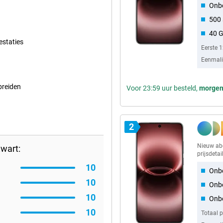
Onbe
500
40 
estaties
Eerste 
Eenmalig
breiden
Voor 23:59 uur besteld,
morge
2
Nieuw a
wart:
prijsdetai
10
Onbe
10
Onb
10
Onbe
10
Totaal 