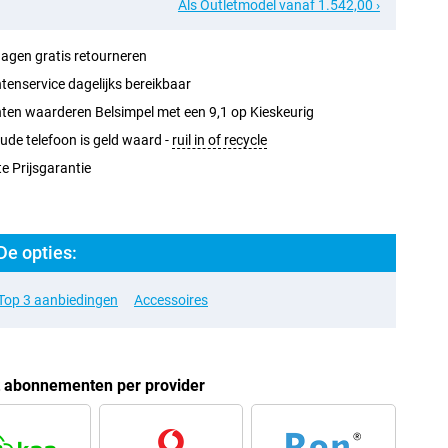
Als Outletmodel vanaf 1.542,00 ›
agen gratis retourneren
tenservice dagelijks bereikbaar
ten waarderen Belsimpel met een 9,1 op Kieskeurig
ude telefoon is geld waard -
ruil in of recycle
e Prijsgarantie
De opties:
Top 3 aanbiedingen
Accessoires
t abonnementen per provider