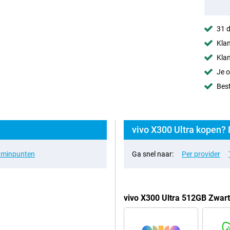
31 d
Klan
Klan
Je o
Best
vivo X300 Ultra kopen? 
& minpunten
Ga snel naar:
Per provider
vivo X300 Ultra 512GB Zwar