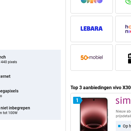
inch
440 pixels
ternet
Top 3 aanbiedingen vivo X30
egapixels
eo
1
 niet inbegrepen
Nieuw a
n tot 100W
prijsdetai
Op h