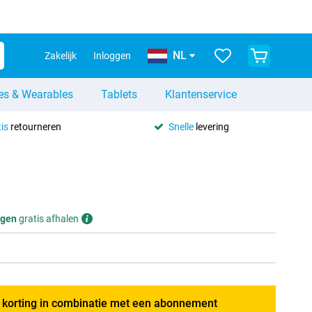
NL
Zakelijk
Inloggen
es & Wearables
Tablets
Klantenservice
is
retourneren
Snelle
levering
gen
gratis afhalen
g korting in combinatie met een abonnement