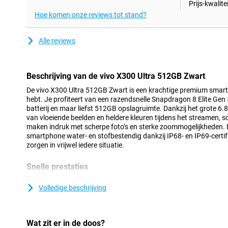
Prijs-kwalitei
Hoe komen onze reviews tot stand?
Alle reviews
Beschrijving van de vivo X300 Ultra 512GB Zwart
De vivo X300 Ultra 512GB Zwart is een krachtige premium smart
hebt. Je profiteert van een razendsnelle Snapdragon 8 Elite Gen
batterij en maar liefst 512GB opslagruimte. Dankzij het grote 6
van vloeiende beelden en heldere kleuren tijdens het streamen, 
maken indruk met scherpe foto’s en sterke zoommogelijkheden. D
smartphone water- en stofbestendig dankzij IP68- en IP69-certif
zorgen in vrijwel iedere situatie.
Snelle prestaties
De vivo X300 Ultra 512GB Zwart draait op de krachtige Snapdrag
processor. Hierdoor voelt het toestel snel aan bij alles wat je do
Volledige beschrijving
gaat soepel en ook zware games draaien zonder problemen. Dan
schakel je eenvoudig tussen verschillende apps tegelijk. Zo blij
zelfs tijdens intensief gebruik. Dankzij Android 16 en OriginOS 6 w
Wat zit er in de doos?
gebruiksvriendelijk. Hierdoor navigeer je makkelijk door menu’s en