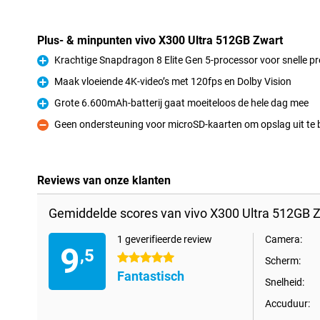
Plus- & minpunten vivo X300 Ultra 512GB Zwart
Krachtige Snapdragon 8 Elite Gen 5-processor voor snelle pr
Pluspunt
Maak vloeiende 4K-video’s met 120fps en Dolby Vision
Pluspunt
Grote 6.600mAh-batterij gaat moeiteloos de hele dag mee
Pluspunt
Geen ondersteuning voor microSD-kaarten om opslag uit te 
Minpunt
Reviews van onze klanten
Gemiddelde scores van vivo X300 Ultra 512GB Z
1 geverifieerde review
Camera:
9
,5
5 sterren
Scherm:
Fantastisch
Snelheid:
Accuduur: