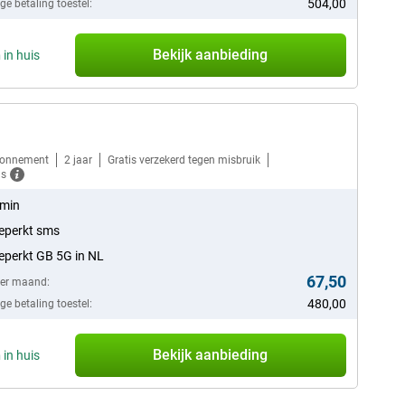
504,00
e betaling toestel:
Bekijk aanbieding
n
in huis
bonnement
2 jaar
Gratis verzekerd tegen misbruik
ls
 min
eperkt sms
perkt GB 5G in NL
67,50
per maand:
480,00
e betaling toestel:
Bekijk aanbieding
n
in huis