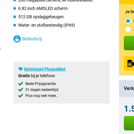
200 megapixel camera, 4k videokwaliteit
6.82 inch AMOLED scherm
Je h
512 GB opslaggeheugen
Water- en stofbestendig (IP69)
Simlockvrij
Belsimpel Pluspakket
Gratis
bij je telefoon
Beste Prijsgarantie
Verk
31 dagen bedenktijd
Plus nog veel meer...
1.