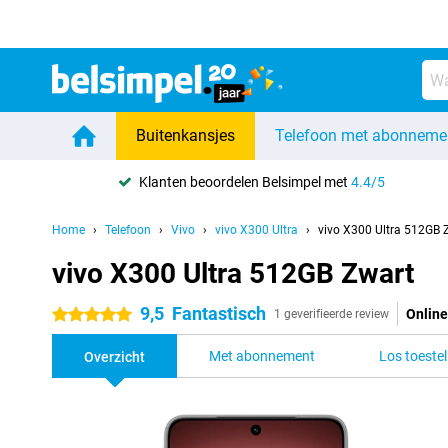
Buitenkansjes
Telefoon met abonneme
Klanten beoordelen Belsimpel met
4.4/5
Home
Telefoon
Vivo
vivo X300 Ultra
vivo X300 Ultra 512GB 
vivo X300 Ultra 512GB Zwart
9,5
Fantastisch
Online
5 sterren
1 geverifieerde review
Met abonnement
Los toestel
Overzicht