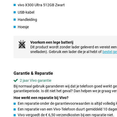
snel binnen handbereik.
vivo X300 Ultra 512GB Zwart
USB-kabel
Groot AMOLED-scherm
Handleiding
Het 6.82-inch AMOLED-scherm van de vivo X300 Ultra zorgt vo
kijkervaring. Films, series en social media zien er scherp en kleurr
Hoesje
verversingssnelheid van 144Hz voelen bewegingen extra vloeiend 
scrollen, gamen en kijken van video’s. Ook in fel zonlicht blijft h
hoge helderheid van 4500 nits.
Voorkom een lege batterij
De AMOLED-technologie zorgt daarnaast voor diepe tinten en le
Dit product wordt zonder lader geleverd en vereist ee
foto’s en video’s extra mooi naar voren. Het scherm reageert sne
snelladen). Gebruik een lader die je al hebt of
bestel ge
daardoor prettig aan tijdens dagelijks gebruik. Ook ontgrendel je h
vingerafdrukscanner onder het scherm. Zo combineert deze vivo
met gebruiksgemak.
Garantie & Reparatie
Indrukwekkende camera’s
2 jaar Vivo garantie
Met de vivo X300 Ultra 512GB Zwart maak je eenvoudig scherpe 
Bij normaal gebruik garanderen wij dat je telefoon goed werkt g
hoofdcamera legt veel details vast en presteert ook sterk bij wein
garantieperiode. Is dit niet het geval? Dan helpen we je graag ver
toestel over extra camera’s voor zoomfoto’s, portretten en crea
vrijwel iedere situatie mooie beelden. Ook selfies zien er helder e
Hoe werkt een reparatie bij Vivo?
50MP-frontcamera. De smartphone beschikt over handige came
Een reparatie onder de garantievoorwaarden is altijd volledig 
panorama, slow-motion en portretvideo. Hierdoor maak je eenvo
Een reparatie van een Vivo-Telefoon duurt gemiddeld 10 dage
zonder ingewikkelde instellingen.
Vivo vergoedt de € 6,50 verzendkosten bij een reparatie niet.