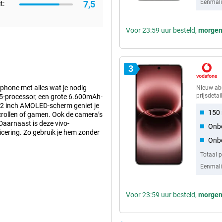
Eenmalig
7,5
t:
Voor 23:59 uur besteld,
morge
3
phone met alles wat je nodig
Nieuw a
prijsdetai
 5-processor, een grote 6.600mAh-
.82 inch AMOLED-scherm geniet je
150
scrollen of gamen. Ook de camera’s
aarnaast is deze vivo-
Onb
icering. Zo gebruik je hem zonder
Onbe
Totaal 
Eenmalig
on 8 Elite Gen 5 Mobile Platform-
et. Apps openen vlot, multitasken
kzij het ruime werkgeheugen
Voor 23:59 uur besteld,
morge
ft de smartphone soepel werken,
erkt het toestel overzichtelijk en
 heb je jouw favoriete apps altijd