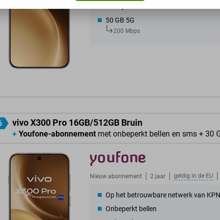
Onbeperkt sms
50 GB 5G
200 Mbps
vivo X300 Pro 16GB/512GB Bruin
6
+
Youfone-abonnement
met onbeperkt bellen en sms + 30 
geldig in de
EU
Nieuw abonnement
2 jaar
Op het betrouwbare netwerk van KP
Onbeperkt bellen