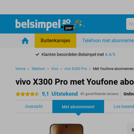
Buitenkansjes
Telefoon met abonneme
Klanten beoordelen Belsimpel met
4.4/5
Home
Telefoon
Vivo
vivo X300 Pro
Met Youfone abonnemen
vivo X300 Pro met Youfone ab
9,1
Uitstekend
Onlin
4.5 sterren
40 geverifieerde reviews
Overzicht
Los toestel
Met abonnement
S