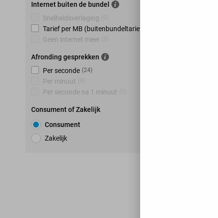
Internet buiten de bundel
Snelheidsverlaging
(
0
)
Tarief per MB (buitenbundeltarief)
(
24
)
Geen internet meer
(
0
)
Afronding gesprekken
Per seconde
(
24
)
Per minuut
(
0
)
Per seconde na 1 minuut
(
0
)
Consument of Zakelijk
Consument
Zakelijk