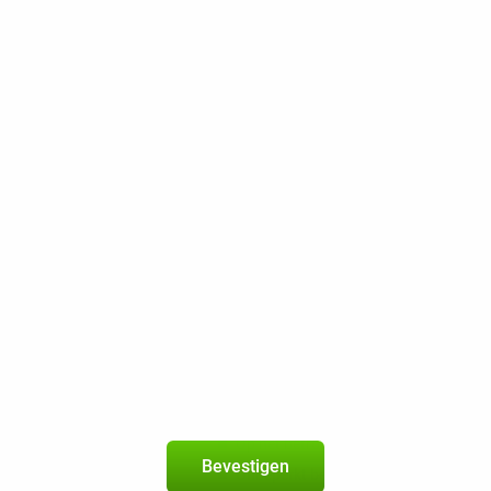
300 min / sms
30 GB 5G
200 Mbps
Beste Prijsgarantie
Gratis retourneren
vivo X300 Pro 16GB/512GB Bruin
5
+
Youfone-abonnement
met onbeperkt bellen en sms + 50 
geldig in de
EU
Nieuw abonnement
2 jaar
Op het betrouwbare netwerk van KP
Bevestigen
Onbeperkt bellen