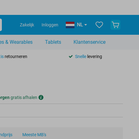
NL
Zakelijk
Inloggen
es & Wearables
Tablets
Klantenservice
is
retourneren
Snelle
levering
rgen
gratis afhalen
dprijs
Meeste MB's