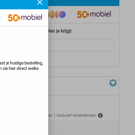
ie meteen welke voordelen je krijgt:
Internet
s jij kunt krijgen
>
st je huidige bestelling,
 zie hier direct welke
Gratis verzekerd tegen misbruik
Exclusief verzendkosten.
N