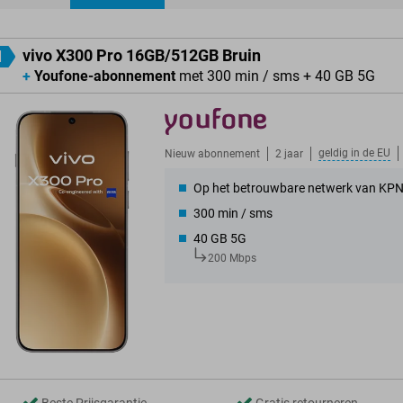
ducten
vivo X300 Pro 16GB/512GB Bruin
1
+
Youfone-abonnement
met 300 min / sms + 40 GB 5G
geldig in de
EU
Nieuw abonnement
2 jaar
Op het betrouwbare netwerk van KP
300 min / sms
40 GB 5G
200 Mbps