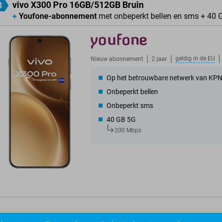
vivo X300 Pro 16GB/512GB Bruin
3
+
Youfone-abonnement
met onbeperkt bellen en sms + 40 
geldig in de
EU
Nieuw abonnement
2 jaar
Op het betrouwbare netwerk van KP
Onbeperkt bellen
Onbeperkt sms
40 GB 5G
200 Mbps