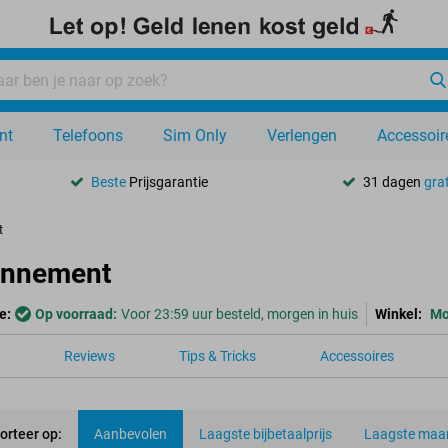
nt
Telefoons
Sim Only
Verlengen
Accessoir
Beste
Prijsgarantie
31 dagen
grat
t
onnement
e:
Op voorraad:
Voor 23:59 uur besteld, morgen in huis
Winkel:
Mo
Reviews
Tips & Tricks
Accessoires
orteer op:
Aanbevolen
Laagste bijbetaalprijs
Laagste maan