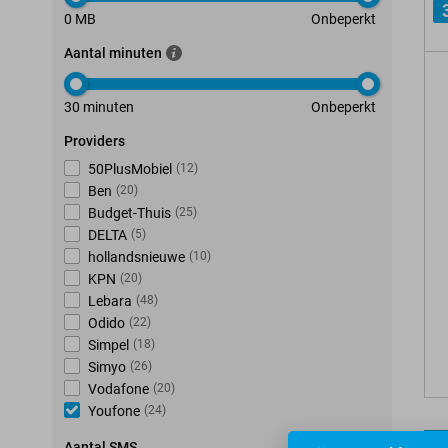
0 MB
Onbeperkt
Aantal minuten
30 minuten
Onbeperkt
Providers
50PlusMobiel
(
12
)
Ben
(
20
)
Budget-Thuis
(
25
)
DELTA
(
5
)
hollandsnieuwe
(
10
)
KPN
(
20
)
Lebara
(
48
)
Odido
(
22
)
Simpel
(
18
)
Simyo
(
26
)
Vodafone
(
20
)
Youfone
(
24
)
Aantal SMS