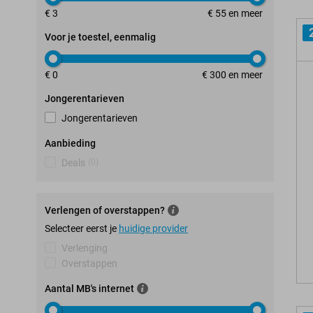
€ 3
€ 55 en meer
Voor je toestel, eenmalig
€ 0
€ 300 en meer
Jongerentarieven
Jongerentarieven
Aanbieding
Deals
(
0
)
Verlengen of overstappen?
Selecteer eerst je
huidige provider
Verlenging
Overstappen
Aantal MB's internet