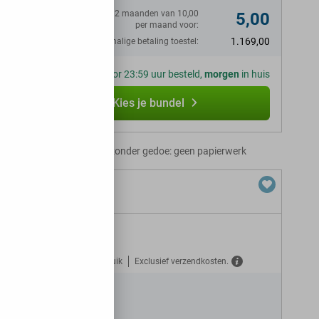
Eerste 12 maanden van 10,00
5,00
per maand voor:
1.169,00
Eenmalige betaling toestel:
Voor 23:59 uur besteld,
morgen
in huis
Kies je bundel
Abonnement zonder gedoe: geen papierwerk
GB 5G
Gratis verzekerd tegen misbruik
Exclusief verzendkosten.
N