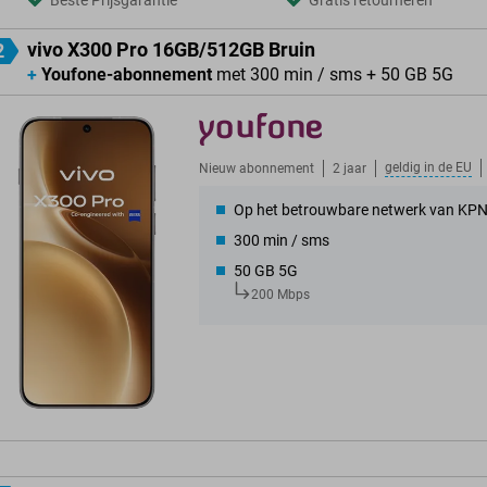
Beste Prijsgarantie
Gratis retourneren
vivo X300 Pro 16GB/512GB Bruin
2
+
Youfone-abonnement
met 300 min / sms + 50 GB 5G
geldig in de
EU
Nieuw abonnement
2 jaar
Op het betrouwbare netwerk van KP
300 min / sms
50 GB 5G
200 Mbps