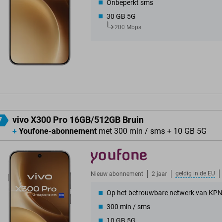
Onbeperkt sms
30 GB 5G
200 Mbps
vivo X300 Pro 16GB/512GB Bruin
7
+
Youfone-abonnement
met 300 min / sms + 10 GB 5G
geldig in de
EU
Nieuw abonnement
2 jaar
Op het betrouwbare netwerk van KP
300 min / sms
10 GB 5G