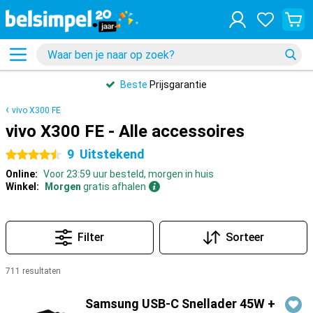
Beste
Prijsgarantie
vivo X300 FE
vivo X300 FE - Alle accessoires
9
Uitstekend
4.5 sterren
Online:
Voor 23:59 uur besteld, morgen in huis
Winkel:
Morgen
gratis afhalen
Filter
Sorteer
711 resultaten
Producten
Samsung USB-C Snellader 45W +