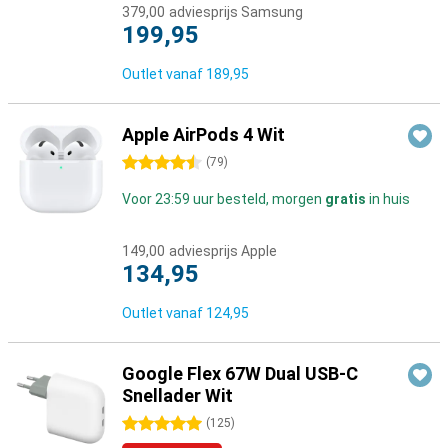
379,00
adviesprijs Samsung
199,95
Outlet vanaf
189,95
Apple AirPods 4 Wit
4.5 sterren
(
79
)
Voor 23:59 uur besteld, morgen
gratis
in huis
149,00
adviesprijs Apple
134,95
Outlet vanaf
124,95
Google Flex 67W Dual USB-C
Snellader Wit
5 sterren
(
125
)