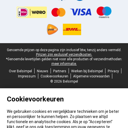
Juridische voettekst
Genoemde prijzen op deze pagina zijn inclusief btw, tenzij anders vermeld.
Prijzen zijn exclusief verzendkosten.
*Genoemde levertijden gelden niet voor alle producten of verzendmethoden:
meer informatie.
Over Belsimpel
Nieuws
Partners
Werken bij Belsimpel
Privacy
Impressum
Cookievoorkeuren
Algemene voorwaarden
© 2026 Belsimpel
Cookievoorkeuren
We gebruiken cookies en vergelijkbare technieken om je beter
en persoonlijker te kunnen helpen. Zo plaatsen we altijd
functionele en analytische cookies. Als je op “Accepteren”
klikt, geef je ons ook toestemming om jouw gegevens te