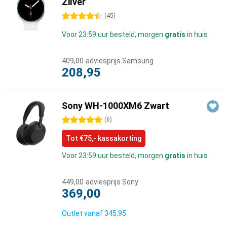
Zilver
4.5 sterren
(
45
)
Voor 23:59 uur besteld, morgen
gratis
in huis
409,00
adviesprijs Samsung
208,95
Sony WH-1000XM6 Zwart
5 sterren
(
6
)
Tot €75,- kassakorting
Voor 23:59 uur besteld, morgen
gratis
in huis
449,00
adviesprijs Sony
369,00
Outlet vanaf
345,95