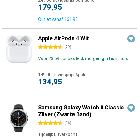
249,00
adviesprijs Samsung
179,95
Outlet vanaf
161,95
Apple AirPods 4 Wit
4.5 sterren
(
79
)
Voor 23:59 uur besteld, morgen
gratis
in huis
149,00
adviesprijs Apple
134,95
Samsung Galaxy Watch 8 Classic
Zilver (Zwarte Band)
4.5 sterren
(
96
)
Tijdelijk uitverkocht