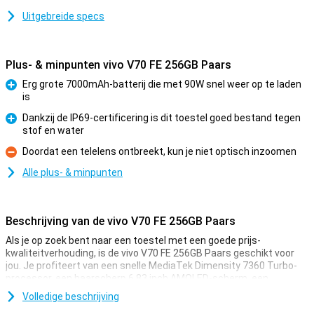
Uitgebreide specs
Plus- & minpunten vivo V70 FE 256GB Paars
Erg grote 7000mAh-batterij die met 90W snel weer op te laden
is
Pluspunt
Dankzij de IP69-certificering is dit toestel goed bestand tegen
stof en water
Pluspunt
Doordat een telelens ontbreekt, kun je niet optisch inzoomen
Minpunt
Alle plus- & minpunten
Beschrijving van de vivo V70 FE 256GB Paars
Als je op zoek bent naar een toestel met een goede prijs-
kwaliteitverhouding, is de vivo V70 FE 256GB Paars geschikt voor
jou. Je profiteert van een snelle MediaTek Dimensity 7360 Turbo-
processor, een haarscherp 6.83 inch AMOLED-scherm, een
haarscherpe 200MP-camera en een grote 7000mAh-batterij.
Volledige beschrijving
Daarnaast krijg je 5G-connectiviteit, slimme AI-functies en een