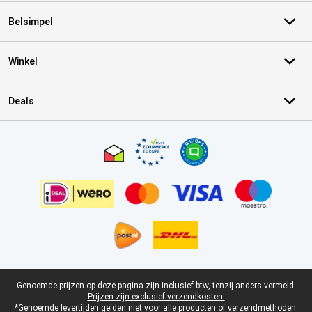
Belsimpel
Winkel
Deals
Certificaten, betaalmethoden, bezorgingsdienst partners
Juridische voettekst
Genoemde prijzen op deze pagina zijn inclusief btw, tenzij anders vermeld.
Prijzen zijn exclusief verzendkosten.
*Genoemde levertijden gelden niet voor alle producten of verzendmethoden: