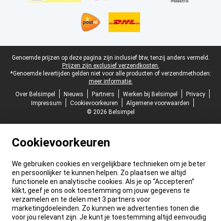
Juridische voettekst
Genoemde prijzen op deze pagina zijn inclusief btw, tenzij anders vermeld.
Prijzen zijn exclusief verzendkosten.
*Genoemde levertijden gelden niet voor alle producten of verzendmethoden:
meer informatie.
Over Belsimpel
Nieuws
Partners
Werken bij Belsimpel
Privacy
Impressum
Cookievoorkeuren
Algemene voorwaarden
© 2026 Belsimpel
Cookievoorkeuren
We gebruiken cookies en vergelijkbare technieken om je beter
en persoonlijker te kunnen helpen. Zo plaatsen we altijd
functionele en analytische cookies. Als je op “Accepteren”
klikt, geef je ons ook toestemming om jouw gegevens te
verzamelen en te delen met 3 partners voor
marketingdoeleinden. Zo kunnen we advertenties tonen die
voor jou relevant zijn. Je kunt je toestemming altijd eenvoudig