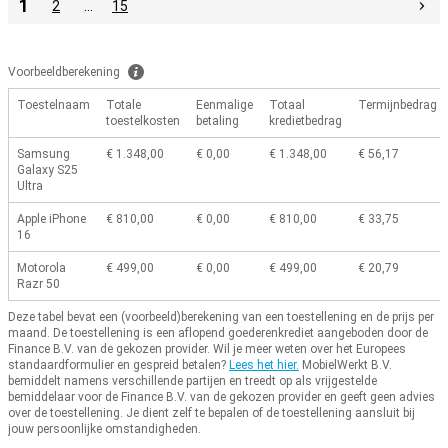
1
2
…
15
Voorbeeldberekening
Toestelnaam
Totale
Eenmalige
Totaal
Termijnbedrag
toestelkosten
betaling
kredietbedrag
Samsung
€ 1.348,00
€ 0,00
€ 1.348,00
€ 56,17
Galaxy S25
Ultra
Apple iPhone
€ 810,00
€ 0,00
€ 810,00
€ 33,75
16
Motorola
€ 499,00
€ 0,00
€ 499,00
€ 20,79
Razr 50
Deze tabel bevat een (voorbeeld)berekening van een toestellening en de prijs per
maand.
De toestellening is een aflopend goederenkrediet aangeboden door de
Finance B.V. van de gekozen provider.
Wil je meer weten over het Europees
standaardformulier en gespreid betalen?
Lees het hier.
MobielWerkt B.V.
bemiddelt namens verschillende partijen en treedt op als vrijgestelde
bemiddelaar voor de Finance B.V. van de gekozen provider en geeft geen advies
over de toestellening.
Je dient zelf te bepalen of de toestellening aansluit bij
jouw persoonlijke omstandigheden.