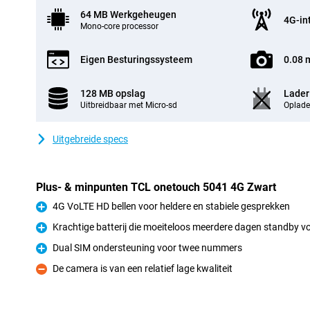
64 MB Werkgeheugen
4G-in
Mono-core processor
Eigen Besturingssysteem
0.08 
128 MB opslag
Lader
Uitbreidbaar met Micro-sd
Oplade
Uitgebreide specs
Plus- & minpunten TCL onetouch 5041 4G Zwart
4G VoLTE HD bellen voor heldere en stabiele gesprekken
Pluspunt
Krachtige batterij die moeiteloos meerdere dagen standby v
Pluspunt
Dual SIM ondersteuning voor twee nummers
Pluspunt
De camera is van een relatief lage kwaliteit
Minpunt