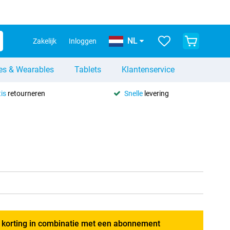
NL
Zakelijk
Inloggen
es & Wearables
Tablets
Klantenservice
is
retourneren
Snelle
levering
g korting in combinatie met een abonnement