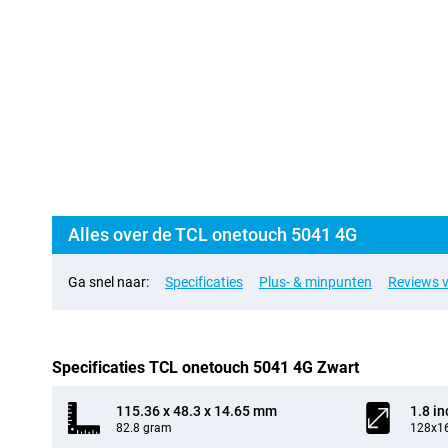
Alles over de TCL onetouch 5041 4G
Ga snel naar:
Specificaties
Plus- & minpunten
Reviews v
Specificaties TCL onetouch 5041 4G Zwart
115.36 x 48.3 x 14.65 mm
1.8 in
82.8 gram
128x16