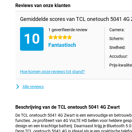
Reviews van onze klanten
Gemiddelde scores van TCL onetouch 5041 4G 
1 geverifieerde review
Camera:
10
5 sterren
Scherm:
Fantastisch
Snelheid:
Accuduur:
Prijs-kwalitei
Hoe komen onze reviews tot stand?
Alle reviews
Beschrijving van de TCL onetouch 5041 4G Zwart
De TCL onetouch 5041 4G Zwart is een eenvoudige en betrouwb
functies. Je profiteert van 4G VoLTE HD bellen voor heldere gesp
design en een krachtige batterij. Daarnaast krijg je Bluetooth 5.
Deze TCL onetouch 5041 4G is ideaal als je een praktische telef