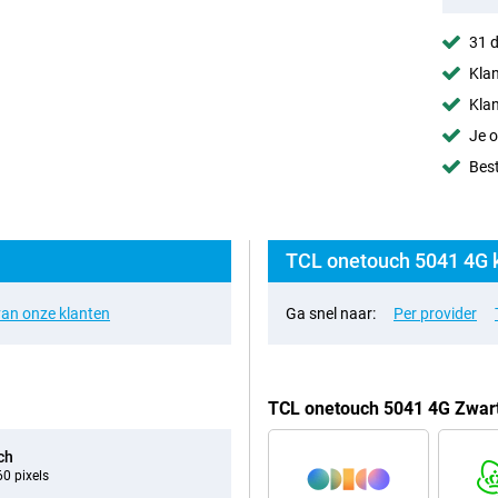
31 d
Klan
Klan
Je o
Best
TCL onetouch 5041 4G k
an onze klanten
Ga snel naar:
Per provider
TCL onetouch 5041 4G Zwar
ch
0 pixels