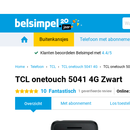
Buitenkansjes
Telefoon met abonneme
Klanten beoordelen Belsimpel met
4.4/5
Home
Telefoon
TCL
TCL onetouch 5041 4G
TCL onetouch 50
TCL onetouch 5041 4G Zwart
10
Fantastisch
Online:
5 sterren
1 geverifieerde review
Met abonnement
Los toestel
Overzicht