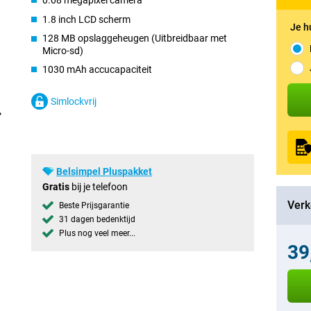
0.08 megapixel camera
1.8 inch LCD scherm
Je h
128 MB opslaggeheugen (Uitbreidbaar met
Micro-sd)
1030 mAh accucapaciteit
Simlockvrij
Belsimpel Pluspakket
Gratis
bij je telefoon
Verk
Beste Prijsgarantie
31 dagen bedenktijd
Plus nog veel meer...
39