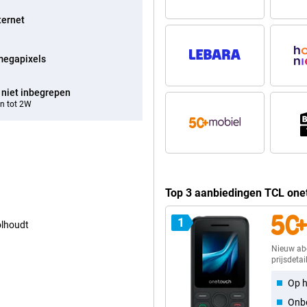
ternet
megapixels
 niet inbegrepen
n tot 2W
Top 3 aanbiedingen TCL one
1
olhoudt
Nieuw a
prijsdetai
Op h
Onbe