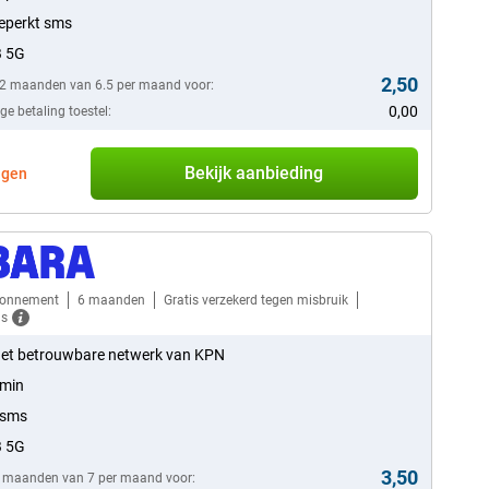
eperkt sms
B 5G
2,50
12 maanden van 6.5 per maand voor:
0,00
e betaling toestel:
Bekijk aanbieding
agen
bonnement
6 maanden
Gratis verzekerd tegen misbruik
ls
et betrouwbare netwerk van KPN
 min
 sms
B 5G
3,50
6 maanden van 7 per maand voor: