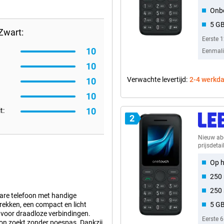
Onb
5 G
Zwart:
Eerste 
10
Eenmalig
10
Verwachte levertijd:
2-4 werkd
10
10
10
t:
2
Nieuw a
prijsdetai
Op h
250
250
are telefoon met handige
rekken, een compact en licht
5 G
0 voor draadloze verbindingen.
Eerste 
oon zoekt zonder poespas. Dankzij