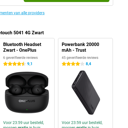
ementen van alle providers
etouch 5041 4G Zwart
Bluetooth Headset
Powerbank 20000
Zwart - OnePlus
mAh - Trust
6 geverifieerde reviews
45 geverifieerde reviews
9,1
8,4
4.5 sterren
4 sterren
Voor 23:59 uur besteld,
Voor 23:59 uur besteld,
morgen
gratis
in huis
morgen
gratis
in huis