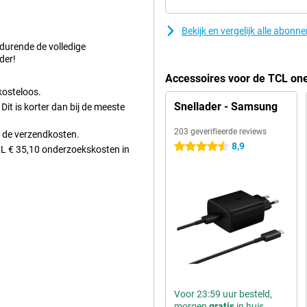
Bekijk en vergelijk alle abonn
tra’s, zoals een wekker,
edurende de volledige
raadloze accessoires zoals
der!
derne USB-C aansluiting. Dit
Accessoires voor de TCL on
cessoires en gemak.
kosteloos.
Snellader - Samsung
it is korter dan bij de meeste
 overzichtelijke weergave. Tekst
203 geverifieerde reviews
t de verzendkosten.
 toestel ideaal als je geen
8,9
4.5 sterren
TCL € 35,10 onderzoekskosten in
 reageren snel en zorgen voor een
uren en door het menu navigeren.
Voor 23:59 uur besteld,
morgen
gratis
in huis