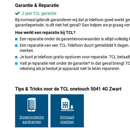
Garantie & Reparatie
Handige functies
2 jaar TCL garantie
De TCL onetouch 5041 4G Zwart heeft verschillende praktische ex
Bij normaal gebruik garanderen wij dat je telefoon goed werkt g
calculator en Bluetooth 5.0. Hiermee verbind je eenvoudig met d
garantieperiode. Is dit niet het geval? Dan helpen we je graag ver
oordopjes. Daarnaast laad je het toestel eenvoudig op via de mo
Hoe werkt een reparatie bij TCL?
maakt de telefoon klaar voor dagelijks gebruik met moderne ac
Een reparatie onder de garantievoorwaarden is altijd volledig 
Een reparatie van een TCL-Telefoon duurt gemiddeld 9 dagen. D
Duidelijk scherm en eenvoudige bediening
merken.
Het 1.8 inch scherm van de TCL onetouch 5041 4G zorgt voor een
Je kunt je telefoon gratis opsturen voor reparatie. TCL betaal
en menu’s zijn goed leesbaar en duidelijk ingedeeld. Dit maakt het
Valt je reparatie niet onder de garantie? In dat geval brengt 
behoefte hebt aan een groot of ingewikkeld scherm. De knoppen
rekening als je besluit je apparaat niet te laten repareren.
prettige bediening. Zo kun je zonder moeite bellen, berichten st
Tips & Tricks voor de TCL onetouch 5041 4G Zwart
Screenprotector
Simkaart
aanbrengen
plaatsen