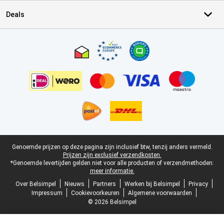
Deals
Certificaten, betaalmethoden, bezorgingsdienst partners
Juridische voettekst
Genoemde prijzen op deze pagina zijn inclusief btw, tenzij anders vermeld.
Prijzen zijn exclusief verzendkosten.
*Genoemde levertijden gelden niet voor alle producten of verzendmethoden:
meer informatie.
Over Belsimpel
Nieuws
Partners
Werken bij Belsimpel
Privacy
Impressum
Cookievoorkeuren
Algemene voorwaarden
© 2026 Belsimpel