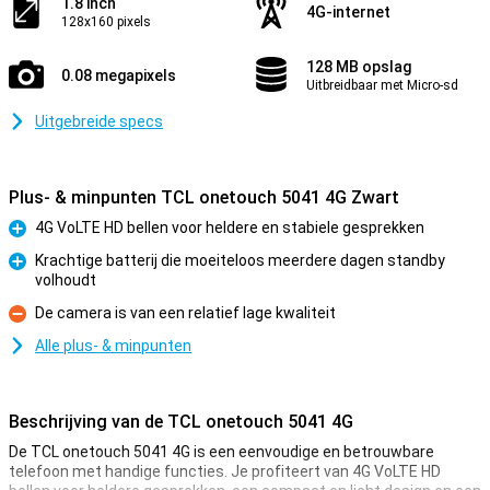
1.8 inch
4G-internet
128x160 pixels
128 MB opslag
0.08 megapixels
Uitbreidbaar met Micro-sd
Uitgebreide specs
Plus- & minpunten TCL onetouch 5041 4G Zwart
4G VoLTE HD bellen voor heldere en stabiele gesprekken
Pluspunt
Krachtige batterij die moeiteloos meerdere dagen standby
volhoudt
Pluspunt
De camera is van een relatief lage kwaliteit
Minpunt
Alle plus- & minpunten
Beschrijving van de TCL onetouch 5041 4G
De TCL onetouch 5041 4G is een eenvoudige en betrouwbare
telefoon met handige functies. Je profiteert van 4G VoLTE HD