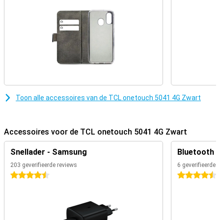
reageren snel en zorgen voor een prettige bediening. Zo kun je
zonder moeite bellen, berichten sturen en door het menu
navigeren.
Toon alle accessoires van de TCL onetouch 5041 4G Zwart
Accessoires voor de TCL onetouch 5041 4G Zwart
Snellader - Samsung
Bluetooth 
203 geverifieerde reviews
6 geverifieerde 
4.5 sterren
4.5 sterren