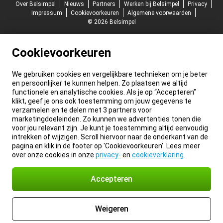
Over Belsimpel
Nieuws
Partners
Werken bij Belsimpel
Privacy
Impressum
Cookievoorkeuren
Algemene voorwaarden
© 2026 Belsimpel
Cookievoorkeuren
We gebruiken cookies en vergelijkbare technieken om je beter
en persoonlijker te kunnen helpen. Zo plaatsen we altijd
functionele en analytische cookies. Als je op “Accepteren”
klikt, geef je ons ook toestemming om jouw gegevens te
verzamelen en te delen met 3 partners voor
marketingdoeleinden. Zo kunnen we advertenties tonen die
voor jou relevant zijn. Je kunt je toestemming altijd eenvoudig
intrekken of wijzigen. Scroll hiervoor naar de onderkant van de
pagina en klik in de footer op 'Cookievoorkeuren'. Lees meer
over onze cookies in onze
privacy-
en
cookieverklaring
.
Accepteren
Weigeren