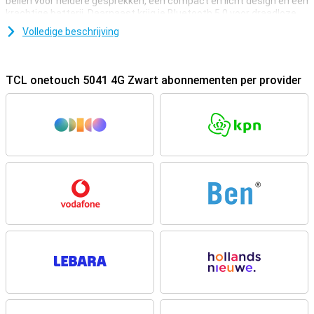
bellen voor heldere gesprekken, een compact en licht design en een
krachtige batterij. Daarnaast krijg je Bluetooth 5.0 voor draadloze
verbindingen en een ingebouwde zaklamp. Deze TCL onetouch
Volledige beschrijving
5041 4G is ideaal als je een praktische telefoon zoekt zonder
poespas. Dankzij de lange standby-tijd en gebruiksvriendelijke
bediening blijf je altijd bereikbaar, waar je ook bent.
TCL onetouch 5041 4G Zwart abonnementen per provider
Helder bellen met 4G VoLTE
Met de TCL onetouch 5041 4G bel je altijd in hoge kwaliteit. Dankzij
4G VoLTE HD bellen klinken gesprekken helder en natuurlijk. Je hebt
minder last van storingen en gesprekken worden sneller
opgebouwd. Dit maakt de telefoon perfect voor dagelijks gebruik,
zeker als je veel belt. Ook in drukke netwerken blijft de verbinding
stabiel. Zo weet je zeker dat je goed verstaanbaar bent en anderen
ook duidelijk hoort tijdens elk gesprek.
Betrouwbare verbinding en gebruiksgemak
De TCL onetouch 5041 4G biedt stabiele prestaties en eenvoudige
bediening. Het toestel ondersteunt meerdere netwerken en werkt
met Dual SIM, zodat je makkelijk twee nummers gebruikt. Dankzij
het overzichtelijke menu navigeer je snel door je contacten en
instellingen. Dit maakt de telefoon geschikt voor iedereen die een
duidelijke en praktische mobiele ervaring wil. Je hoeft geen
technische kennis te hebben om alles uit deze telefoon te halen.