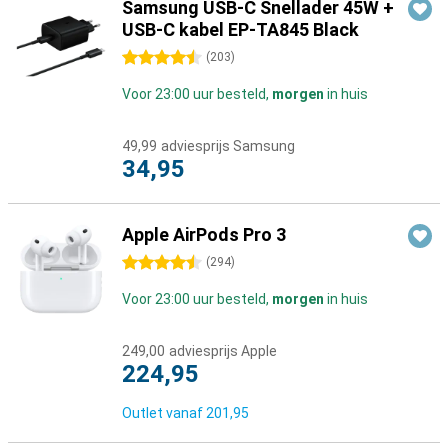
Samsung USB-C Snellader 45W +
USB-C kabel EP-TA845 Black
4.5 sterren
(
203
)
Voor 23:00 uur besteld,
morgen
in huis
49,99
adviesprijs Samsung
34,95
Apple AirPods Pro 3
4.5 sterren
(
294
)
Voor 23:00 uur besteld,
morgen
in huis
249,00
adviesprijs Apple
224,95
Outlet vanaf
201,95