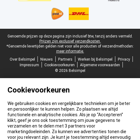
Juridische voettekst
Genoemde prijzen op deze pagina zijn inclusief btw, tenzij anders vermeld.
Prijzen zijn exclusief verzendkosten.
*Genoemde levertijden gelden niet voor alle producten of verzendmethoden:
meer informatie.
Over Belsimpel
Nieuws
Partners
Werken bij Belsimpel
Privacy
Impressum
Cookievoorkeuren
Algemene voorwaarden
© 2026 Belsimpel
Cookievoorkeuren
We gebruiken cookies en vergelijkbare technieken om je beter
en persoonlijker te kunnen helpen. Zo plaatsen we altijd
functionele en analytische cookies. Als je op “Accepteren”
klikt, geef je ons ook toestemming om jouw gegevens te
verzamelen en te delen met 3 partners voor
marketingdoeleinden. Zo kunnen we advertenties tonen die
voor jou relevant zijn. Je kunt je toestemming altijd eenvoudig