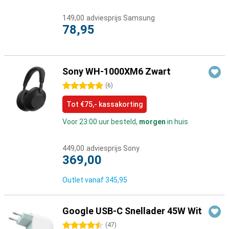
149,00
adviesprijs Samsung
78,95
Sony WH-1000XM6 Zwart
5 sterren
(
6
)
Tot €75,- kassakorting
Voor 23:00 uur besteld,
morgen
in huis
449,00
adviesprijs Sony
369,00
Outlet vanaf
345,95
Google USB-C Snellader 45W Wit
4.5 sterren
(
47
)