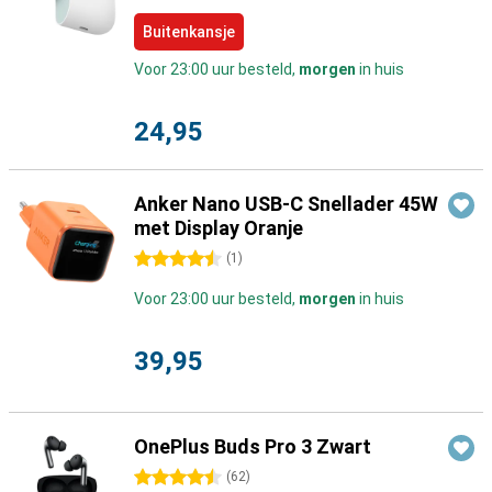
Buitenkansje
Voor 23:00 uur besteld,
morgen
in huis
24,95
Anker Nano USB-C Snellader 45W
met Display Oranje
4.5 sterren
(
1
)
Voor 23:00 uur besteld,
morgen
in huis
39,95
OnePlus Buds Pro 3 Zwart
4.5 sterren
(
62
)