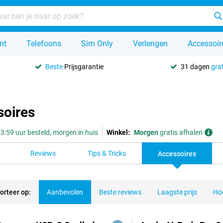
nt
Telefoons
Sim Only
Verlengen
Accessoir
Beste
Prijsgarantie
31 dagen
grat
soires
3:59 uur besteld, morgen in huis
Winkel:
Morgen
gratis afhalen
Reviews
Tips & Tricks
Accessoires
orteer op:
Aanbevolen
Beste reviews
Laagste prijs
Hoo
ducten