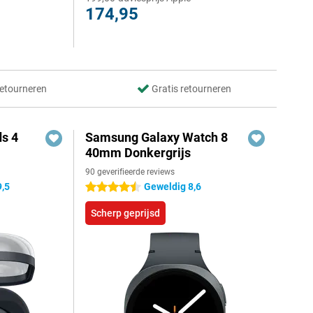
174,95
retourneren
Gratis retourneren
s 4
Samsung Galaxy Watch 8
40mm Donkergrijs
90 geverifieerde reviews
9,5
Geweldig 8,6
4.5 sterren
Scherp geprijsd