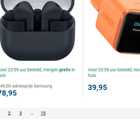
oor 23:59 uur besteld, morgen
gratis
in
Voor 23:59 uur besteld, m
uis
huis
39,95
49,00
adviesprijs Samsung
78,95
2
3
…
15