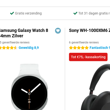
Gratis verzending
Tot 31 dagen gratis 
Samsung Galaxy Watch 8
Sony WH-1000XM6 
44mm Zilver
5 geverifieerde reviews
6 geverifieerde reviews
Geweldig 8,9
Fantastisch 
.5 sterren
5 sterren
Tot €75,- kassakorting