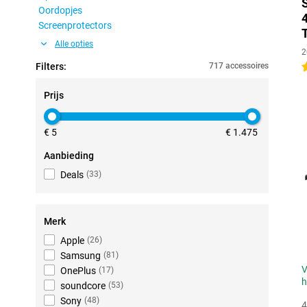
Oordopjes
Screenprotectors
Alle opties
2
Filters:
717 accessoires
4
Prijs
€ 5
€ 1.475
Aanbieding
Deals
(
33
)
Merk
Apple
(
26
)
Samsung
(
81
)
V
OnePlus
(
17
)
h
soundcore
(
53
)
Sony
(
48
)
4