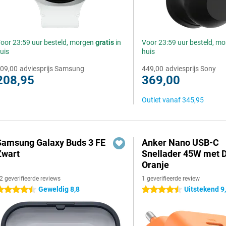
oor 23:59 uur besteld, morgen
gratis
in
Voor 23:59 uur besteld, m
uis
huis
09,00
adviesprijs Samsung
449,00
adviesprijs Sony
208,95
369,00
Outlet vanaf
345,95
Samsung Galaxy Buds 3 FE
Anker Nano USB-C
Zwart
Snellader 45W met D
Oranje
2 geverifieerde reviews
1 geverifieerde review
Geweldig 8,8
Uitstekend 9
.5 sterren
4.5 sterren