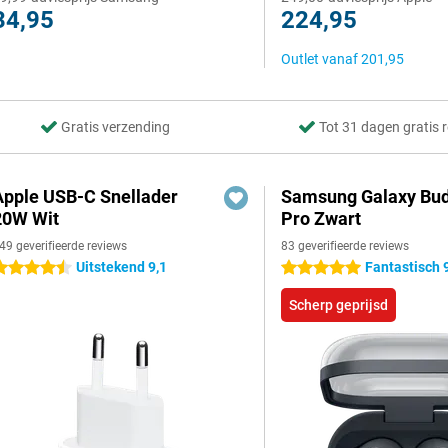
34,95
224,95
Outlet vanaf
201,95
Gratis verzending
Tot 31 dagen gratis 
Apple USB-C Snellader
Samsung Galaxy Bud
20W Wit
Pro Zwart
49 geverifieerde reviews
83 geverifieerde reviews
Uitstekend 9,1
Fantastisch 
.5 sterren
5 sterren
Scherp geprijsd