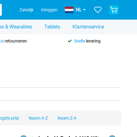
NL
Zakelijk
Inloggen
es & Wearables
Tablets
Klantenservice
is
retourneren
Snelle
levering
gste prijs
Naam A-Z
Naam Z-A