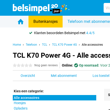
Buitenkansjes
Telefoon met abonneme
Klanten beoordelen Belsimpel met
4.4/5
Home
Telefoon
TCL
TCL K70 Power 4G
Alle accessoires
TCL K70 Power 4G - Alle acces
Online:
Op voorraad:
Voor 2
0 sterren
Nog geen reviews
Overzicht
Met abonnement
Los toestel
Kies een categorie:
S
Alle accessoires
Hoesjes
Pro
Opladers