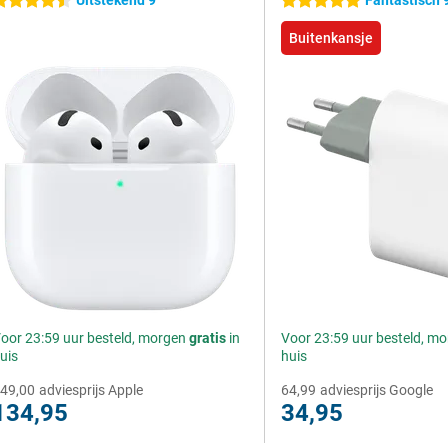
Uitstekend 9
Fantastisch 
.5 sterren
5 sterren
Buitenkansje
oor 23:59 uur besteld, morgen
gratis
in
Voor 23:59 uur besteld, m
uis
huis
49,00
adviesprijs Apple
64,99
adviesprijs Google
134,95
34,95