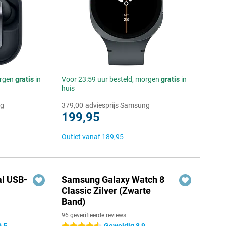
orgen
gratis
in
Voor 23:59 uur besteld, morgen
gratis
in
huis
ng
379,00
adviesprijs Samsung
199,95
Outlet vanaf
189,95
al USB-
Samsung Galaxy Watch 8
Classic Zilver (Zwarte
Band)
96 geverifieerde reviews