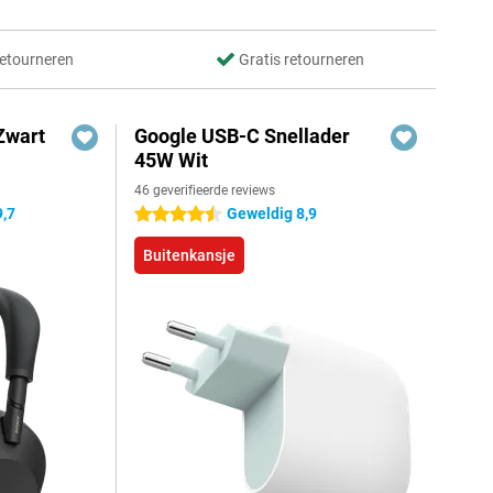
retourneren
Gratis retourneren
Zwart
Google USB-C Snellader
45W Wit
46 geverifieerde reviews
9,7
Geweldig 8,9
4.5 sterren
Buitenkansje