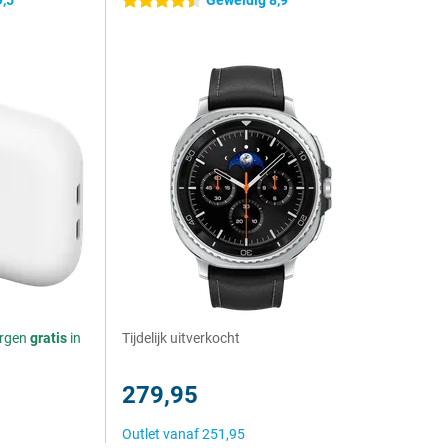
9,5
Geweldig 8,9
4.5 sterren
orgen
gratis
in
Tijdelijk uitverkocht
279,95
Outlet vanaf
251,95