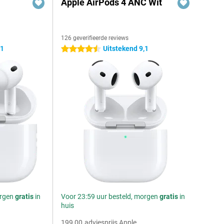
Apple AirPods 4 ANC Wit
126 geverifieerde reviews
,1
Uitstekend 9,1
4.5 sterren
orgen
gratis
in
Voor 23:59 uur besteld, morgen
gratis
in
huis
199,00
adviesprijs Apple