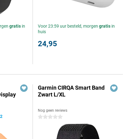
orgen
gratis
in
Voor 23:59 uur besteld, morgen
gratis
in
huis
24,95
Garmin CIRQA Smart Band
isplay
Zwart L/XL
Nog geen reviews
,2
0 sterren