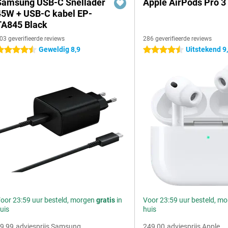
Samsung USB-C Snellader
Apple AirPods Pro 3
45W + USB-C kabel EP-
TA845 Black
03 geverifieerde reviews
286 geverifieerde reviews
Geweldig 8,9
Uitstekend 9
.5 sterren
4.5 sterren
oor 23:59 uur besteld, morgen
gratis
in
Voor 23:59 uur besteld, m
uis
huis
9,99
adviesprijs Samsung
249,00
adviesprijs Apple