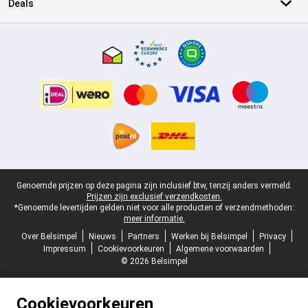
Deals
Certificaten, betaalmethoden, bezorgingsdienst partners
Juridische voettekst
Genoemde prijzen op deze pagina zijn inclusief btw, tenzij anders vermeld.
Prijzen zijn exclusief verzendkosten.
*Genoemde levertijden gelden niet voor alle producten of verzendmethoden:
meer informatie.
Over Belsimpel
Nieuws
Partners
Werken bij Belsimpel
Privacy
Impressum
Cookievoorkeuren
Algemene voorwaarden
© 2026 Belsimpel
Cookievoorkeuren