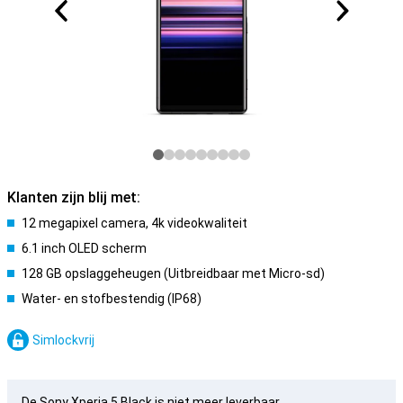
Klanten zijn blij met:
12 megapixel camera, 4k videokwaliteit
6.1 inch OLED scherm
128 GB opslaggeheugen (Uitbreidbaar met Micro-sd)
Water- en stofbestendig (IP68)
Simlockvrij
De Sony Xperia 5 Black is niet meer leverbaar.