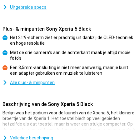
Uitgebreide specs
Plus- & minpunten Sony Xperia 5 Black
Het 21:9-scherm ziet er prachtig uit dankzij de OLED-techniek
en hoge resolutie
Pluspunt
Met de drie camera's aan de achterkant maak je altijd mooie
foto's
Pluspunt
Een 3,5mm-aansluiting is niet meer aanwezig, maar je kunt
een adapter gebruiken om muziek te luisteren
Minpunt
Alle plus- & minpunten
Beschrijving van de Sony Xperia 5 Black
Berlijn was het podium voor de launch van de Xperia 5, het kleinere
broertje van de Xperia 1. Het toestel biedt op veel gebieden
hetzelfde als dat toestel, maar is weer een stukje compacter. Op
de achterkant van dit zwarte toestel zijn ook weer drie camera’s te
vinden.
Volledige beschrijving