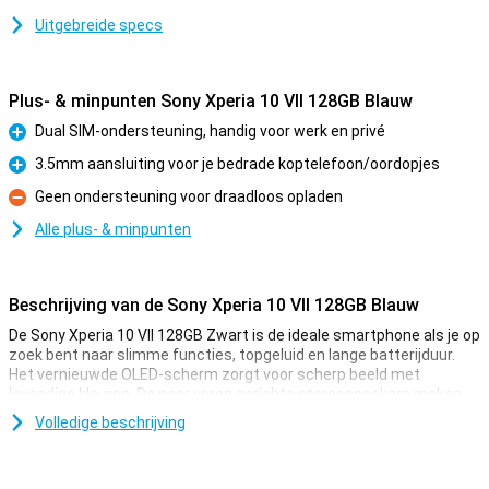
Uitgebreide specs
Plus- & minpunten Sony Xperia 10 VII 128GB Blauw
Dual SIM-ondersteuning, handig voor werk en privé
Pluspunt
3.5mm aansluiting voor je bedrade koptelefoon/oordopjes
Pluspunt
Geen ondersteuning voor draadloos opladen
Minpunt
Alle plus- & minpunten
Beschrijving van de Sony Xperia 10 VII 128GB Blauw
De Sony Xperia 10 VII 128GB Zwart is de ideale smartphone als je op
zoek bent naar slimme functies, topgeluid en lange batterijduur.
Het vernieuwde OLED-scherm zorgt voor scherp beeld met
levendige kleuren. De naar voren gerichte stereospeakers maken
het plaatje compleet met helder, vol geluid. Fotograferen gaat
Volledige beschrijving
razendsnel en dankzij de vernieuwde camera’s leg je elk moment
perfect vast. De batterij gaat tot wel 2 dagen mee en blijft tot 4
jaar in topconditie. Je navigeert moeiteloos door je toestel met