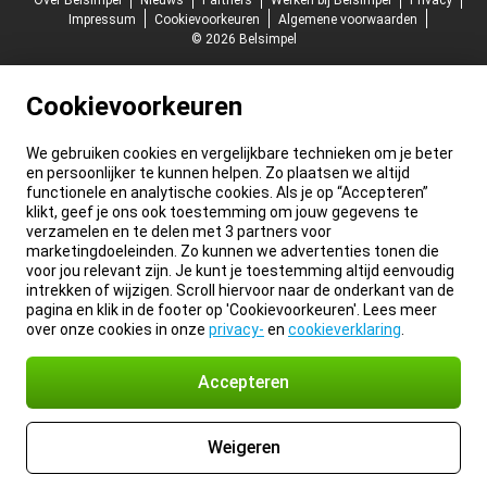
Over Belsimpel
Nieuws
Partners
Werken bij Belsimpel
Privacy
Impressum
Cookievoorkeuren
Algemene voorwaarden
© 2026 Belsimpel
Cookievoorkeuren
We gebruiken cookies en vergelijkbare technieken om je beter
en persoonlijker te kunnen helpen. Zo plaatsen we altijd
functionele en analytische cookies. Als je op “Accepteren”
klikt, geef je ons ook toestemming om jouw gegevens te
verzamelen en te delen met 3 partners voor
marketingdoeleinden. Zo kunnen we advertenties tonen die
voor jou relevant zijn. Je kunt je toestemming altijd eenvoudig
intrekken of wijzigen. Scroll hiervoor naar de onderkant van de
pagina en klik in de footer op 'Cookievoorkeuren'. Lees meer
over onze cookies in onze
privacy-
en
cookieverklaring
.
Accepteren
Weigeren