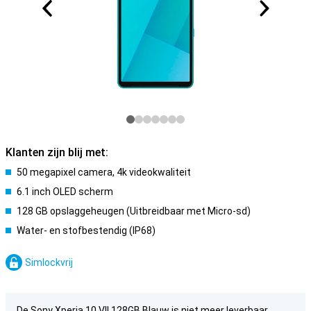
Klanten zijn blij met:
50 megapixel camera, 4k videokwaliteit
6.1 inch OLED scherm
128 GB opslaggeheugen (Uitbreidbaar met Micro-sd)
Water- en stofbestendig (IP68)
Simlockvrij
De Sony Xperia 10 VII 128GB Blauw is niet meer leverbaar.