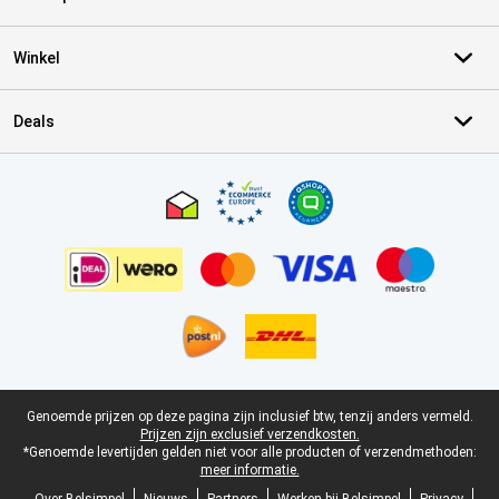
Winkel
Deals
Certificaten, betaalmethoden, bezorgingsdienst partners
Juridische voettekst
Genoemde prijzen op deze pagina zijn inclusief btw, tenzij anders vermeld.
Prijzen zijn exclusief verzendkosten.
*Genoemde levertijden gelden niet voor alle producten of verzendmethoden:
meer informatie.