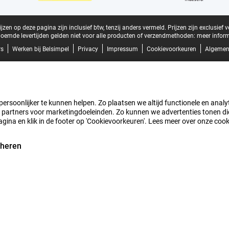
zen op deze pagina zijn inclusief btw, tenzij anders vermeld.
Prijzen zijn exclusief 
oemde levertijden gelden niet voor alle producten of verzendmethoden:
meer inform
rs
Werken bij Belsimpel
Privacy
Impressum
Cookievoorkeuren
Algemen
rsoonlijker te kunnen helpen. Zo plaatsen we altijd functionele en analyti
artners voor marketingdoeleinden. Zo kunnen we advertenties tonen die v
agina en klik in de footer op 'Cookievoorkeuren'. Lees meer over onze coo
eheren