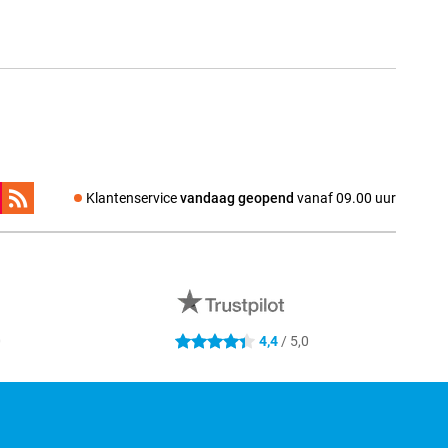
Klantenservice
vandaag geopend
vanaf 09.00 uur
0
4,4
/ 5,0
4.4 sterren