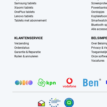
Samsung tablets
Screenprote
Xiaomi tablets
Powerbank
OnePlus tablets
Oordopjes
Lenovo tablets
Koptelefoo
Tablets met abonnement
Smartwatch
Bluetooth s
Alle accesso
KLANTENSERVICE
BELSIMP
Verzending
Over Belsim
Orderstatus
Privacy & Ve
Garantie & Reparatie
Toegankelij
Ruilen & annuleren
Onze softwa
Vacatures
Provider partners
Certificaten, betaalmethoden, bezorgingsdienst partners