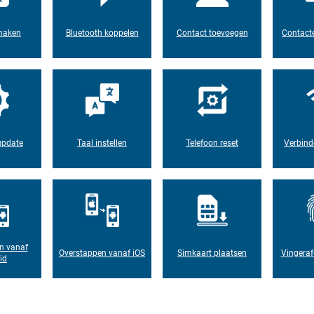
maken
Bluetooth koppelen
Contact toevoegen
Contacte
update
Taal instellen
Telefoon reset
Verbind
n vanaf
Overstappen vanaf iOS
Simkaart plaatsen
Vingeraf
id