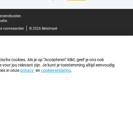
verzendkosten.
atie.
e voorwaarden
© 2026 Belsimpel
sche cookies. Als je op “Accepteren” klikt, geef je ons ook
oor jou relevant zijn. Je kunt je toestemming altijd eenvoudig
kies in onze
privacy-
en
cookieverklaring
.