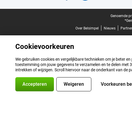
Juridische voettekst
Genoemde prij
*Gen
Over Belsimpel
Nieuws
Partne
Cookievoorkeuren
We gebruiken cookies en vergelijkbare technieken om je beter en pe
toestemming om jouw gegevens te verzamelen en te delen met 3 p
intrekken of wijzigen. Scroll hiervoor naar de onderkant van de p
Accepteren
Weigeren
Voorkeuren b