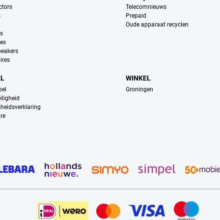
ctors
Telecomnieuws
s
Prepaid
Oude apparaat recyclen
ns
es
peakers
ires
EL
WINKEL
pel
Groningen
iligheid
kheidsverklaring
re