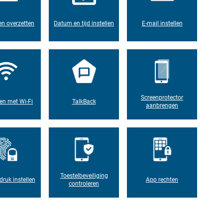
n overzetten
Datum en tijd instellen
E-mail instellen
Screenprotector
en met Wi-Fi
TalkBack
aanbrengen
Toestelbeveiliging
druk instellen
App rechten
controleren