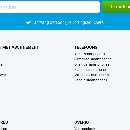
Ik meld 
Ontvang persoonlijke kortingsvouchers
N MET ABONNEMENT
TELEFOONS
Apple smartphones
Samsung smartphones
el
OnePlus smartphones
Xiaomi smartphones
euwe
Motorola smartphones
Google smartphones
IRES
OVERIG
ases
Verlengcheck