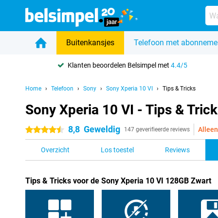
Buitenkansjes
Telefoon met abonneme
Klanten beoordelen Belsimpel met
4.4/5
Home
Telefoon
Sony
Sony Xperia 10 VI
Tips & Tricks
Sony Xperia 10 VI - Tips & Tric
8,8
Geweldig
Alleen
4.5 sterren
147 geverifieerde reviews
Overzicht
Los toestel
Reviews
Tips & Tricks voor de Sony Xperia 10 VI 128GB Zwart