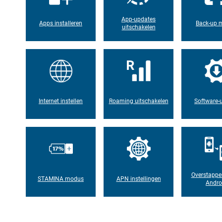
App-updates
Apps installeren
Back-up 
uitschakelen
Internet instellen
Roaming uitschakelen
Software-
Overstappe
STAMINA modus
APN instellingen
Andro