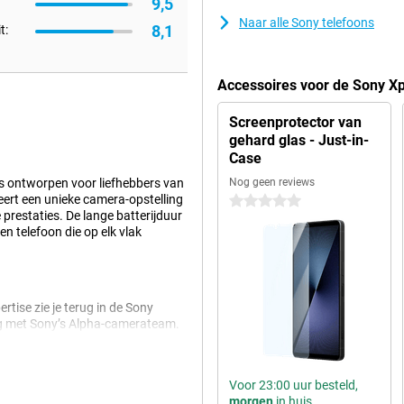
9,5
Naar alle Sony telefoons
8,1
t:
Accessoires voor de Sony Xp
Screenprotector van
gehard glas - Just-in-
Case
 is ontworpen voor liefhebbers van
Nog geen reviews
ert een unieke camera-opstelling
0 sterren
prestaties. De lange batterijduur
en telefoon die op elk vlak
rtise zie je terug in de Sony
ing met Sony’s Alpha-camerateam.
me autofocus. Dankzij AI herkent
portretten maakt of actiefoto’s,
resteert de camera uitstekend. De
Voor 23:00 uur besteld,
instellingen automatisch aan voor
morgen
in huis