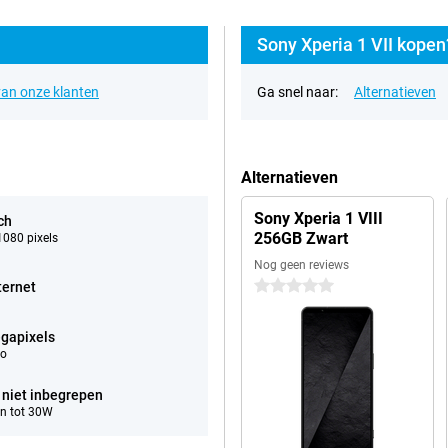
Sony Xperia 1 VII kopen
an onze klanten
Ga snel naar:
Alternatieven
Alternatieven
Sony Xperia 1 VIII
ch
256GB Zwart
080 pixels
Nog geen reviews
0 sterren
ternet
gapixels
eo
 niet inbegrepen
n tot 30W