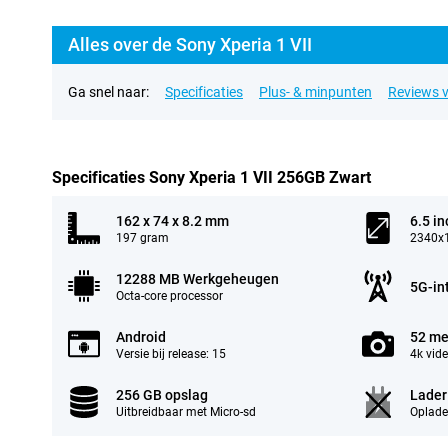
Alles over de Sony Xperia 1 VII
Ga snel naar:
Specificaties
Plus- & minpunten
Reviews v
Specificaties Sony Xperia 1 VII 256GB Zwart
162 x 74 x 8.2 mm
6.5 in
197 gram
2340x1
12288 MB Werkgeheugen
5G-in
Octa-core processor
Android
52 me
Versie bij release: 15
4k vid
256 GB opslag
Lader
Uitbreidbaar met Micro-sd
Oplade