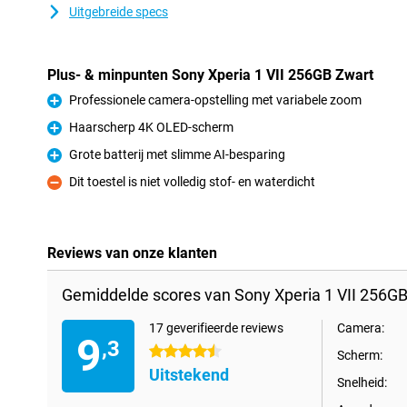
Uitgebreide specs
Plus- & minpunten Sony Xperia 1 VII 256GB Zwart
Professionele camera-opstelling met variabele zoom
Pluspunt
Haarscherp 4K OLED-scherm
Pluspunt
Grote batterij met slimme AI-besparing
Pluspunt
Dit toestel is niet volledig stof- en waterdicht
Minpunt
Reviews van onze klanten
Gemiddelde scores van Sony Xperia 1 VII 256GB
17 geverifieerde reviews
Camera:
9
,3
4.5 sterren
Scherm:
Uitstekend
Snelheid: