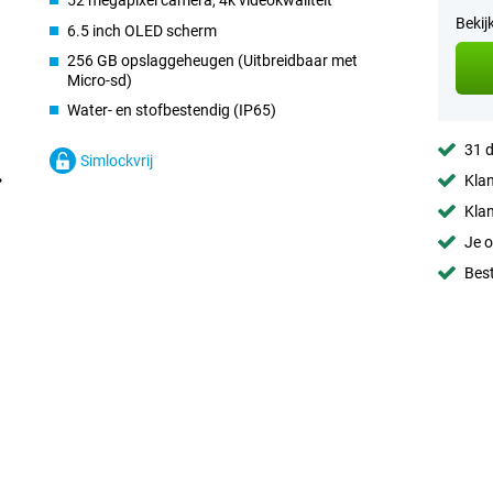
52 megapixel camera, 4k videokwaliteit
Bekij
6.5 inch OLED scherm
256 GB opslaggeheugen (Uitbreidbaar met
Micro-sd)
Water- en stofbestendig (IP65)
31 d
Simlockvrij
Klan
Klan
Je o
Best