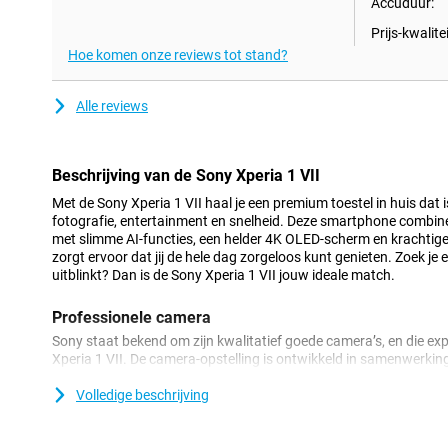
Accuduur:
Prijs-kwalitei
Hoe komen onze reviews tot stand?
Alle reviews
Beschrijving van de Sony Xperia 1 VII
Met de Sony Xperia 1 VII haal je een premium toestel in huis dat
fotografie, entertainment en snelheid. Deze smartphone combine
met slimme AI-functies, een helder 4K OLED-scherm en krachtige 
zorgt ervoor dat jij de hele dag zorgeloos kunt genieten. Zoek je e
uitblinkt? Dan is de Sony Xperia 1 VII jouw ideale match.
Professionele camera
Sony staat bekend om zijn kwalitatief goede camera’s, en die expe
Xperia 1 VII. De camera-opstelling is ontwikkeld in samenwerk
Je krijgt meerdere lenzen met een variabel zoombereik en real-ti
het toestel automatisch gezichten, ogen en bewegingen. Of je nu 
Volledige beschrijving
de Xperia 1 VII levert haarscherpe beelden. Zelfs in het donker p
AI van de Sony Xperia VII herkent niet alleen scènes, maar past 