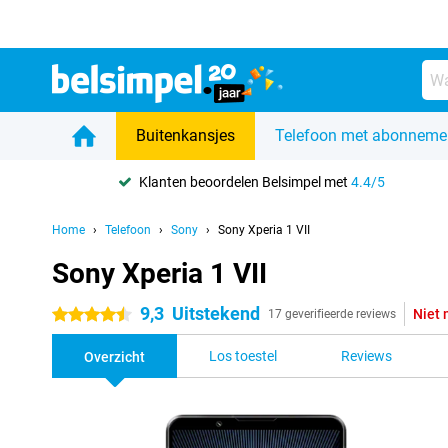
Buitenkansjes
Telefoon met abonneme
Klanten beoordelen Belsimpel met
4.4/5
Home
Telefoon
Sony
Sony Xperia 1 VII
Sony Xperia 1 VII
9,3
Uitstekend
Niet 
4.5 sterren
17 geverifieerde reviews
Los toestel
Reviews
Overzicht