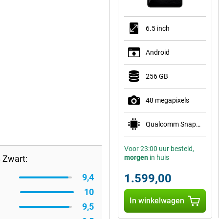
6.5 inch
Android
256 GB
48 megapixels
Qualcomm Snapdragon 8 Elite Gen 5 Mobile Plat
Voor 23:00 uur besteld,
 Zwart:
morgen
in huis
1.599,00
9,4
10
In winkelwagen
9,5