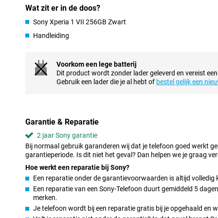
optimaal resultaat. Ook tijdens het filmen profiteer je van functi
Wat zit er in de doos?
hoeft geen professional te zijn om toch professionele beelden va
creators en iedereen die zijn camera serieus neemt.
Sony Xperia 1 VII 256GB Zwart
Handleiding
Groot 4K OLED-scherm
Op het 6,5-inch 4K OLED-scherm van de Xperia 1 VII geniet je va
is helder, kleurrijk en vloeiend dankzij de 120Hz verversingssnelhe
Voorkom een lege batterij
mobiel gamen. Dankzij de 19.5:9 beeldverhouding krijg je een ech
Dit product wordt zonder lader geleverd en vereist een
handpalm. Dit scherm is een genot voor je ogen, of je nu streamt,
Gebruik een lader die je al hebt of
bestel gelijk een nie
Krachtige batterij
De Sony Xperia 1 VII is uitgerust met een krachtige batterij va
makkelijk de dag door, ook bij intensief gebruik. Dankzij AI-onder
Garantie & Reparatie
gewoontes kennen en past het energiegebruik hierop aan.
2 jaar Sony garantie
Razendsnelle prestaties en veel opslagruimte
Bij normaal gebruik garanderen wij dat je telefoon goed werkt g
garantieperiode. Is dit niet het geval? Dan helpen we je graag ver
Met de Snapdragon 8 Elite chipset is de Xperia 1 VII razendsnel.
multitasken gaat zonder haperingen. Het toestel beschikt over ee
Hoe werkt een reparatie bij Sony?
geheugen eenvoudig uit met een microSD-kaart.
Een reparatie onder de garantievoorwaarden is altijd volledig 
Een reparatie van een Sony-Telefoon duurt gemiddeld 5 dagen. 
Strak design
merken.
De Sony Xperia 1 VII heeft een elegant en herkenbaar design. De 
Je telefoon wordt bij een reparatie gratis bij je opgehaald en
een luxe uitstraling, terwijl het stevige Gorilla Glass en alumini