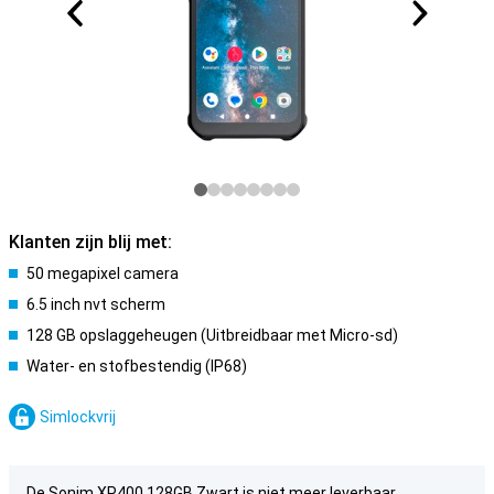
Klanten zijn blij met:
50 megapixel camera
6.5 inch nvt scherm
128 GB opslaggeheugen (Uitbreidbaar met Micro-sd)
Water- en stofbestendig (IP68)
Simlockvrij
De Sonim XP400 128GB Zwart is niet meer leverbaar.