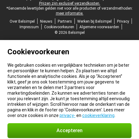
Prijzen zijn exclusief verzendkosten.
*Genoemde levertijden gelden niet voor alle producten of verzendmethoden:
meer informatie.
Over Belsimpel
Nieuws
Partners
Werken bij Belsimpel
Privacy
Impressum
Cookievoorkeuren
Algemene voorwaarden
© 2026 Belsimpel
Cookievoorkeuren
We gebruiken cookies en vergelijkbare technieken om je beter
en persoonlijker te kunnen helpen. Zo plaatsen we altijd
functionele en analytische cookies. Als je op “Accepteren”
klikt, geef je ons ook toestemming om jouw gegevens te
verzamelen en te delen met 3 partners voor
marketingdoeleinden. Zo kunnen we advertenties tonen die
voor jou relevant zijn. Je kunt je toestemming altijd eenvoudig
intrekken of wijzigen. Scroll hiervoor naar de onderkant van de
pagina en klik in de footer op 'Cookievoorkeuren'. Lees meer
over onze cookies in onze
privacy-
en
cookieverklaring
.
Accepteren