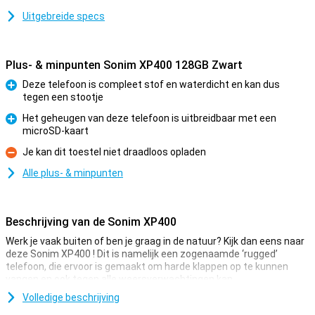
Uitgebreide specs
Plus- & minpunten Sonim XP400 128GB Zwart
Deze telefoon is compleet stof en waterdicht en kan dus
tegen een stootje
Pluspunt
Het geheugen van deze telefoon is uitbreidbaar met een
microSD-kaart
Pluspunt
Je kan dit toestel niet draadloos opladen
Minpunt
Alle plus- & minpunten
Beschrijving van de Sonim XP400
Werk je vaak buiten of ben je graag in de natuur? Kijk dan eens naar
deze Sonim XP400 ! Dit is namelijk een zogenaamde ‘rugged’
telefoon, die ervoor is gemaakt om harde klappen op te kunnen
vangen en ook tegen alle weersverwachtingen kan.
Je gebruikt deze telefoon gewoon zonder hoesje, want de
Volledige beschrijving
behuizing is al ontworpen voor extra grip en valbestendigheid.