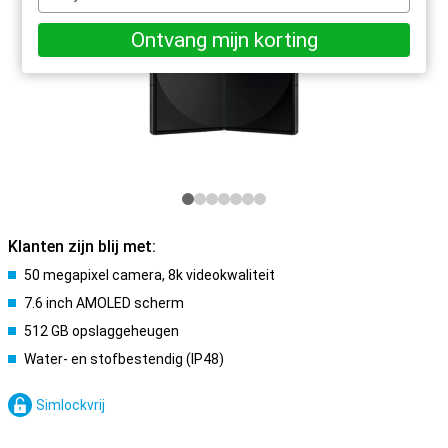
e-
mailadres
Ontvang mijn korting
Klanten zijn blij met:
50 megapixel camera, 8k videokwaliteit
7.6 inch AMOLED scherm
512 GB opslaggeheugen
Water- en stofbestendig (IP48)
Simlockvrij