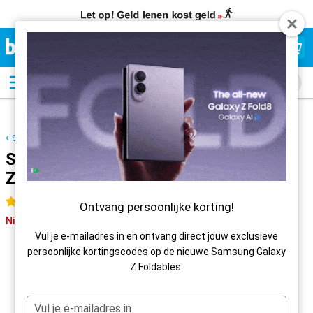
Beste
Prijsgarantie
Samsung Galaxy Z Fold 6
Samsung Galaxy Z Fold 6 512GB F956
Zwart
8,9
Geweldig
4.5 sterren
Ontvang persoonlijke korting!
Niet meer leverbaar
Vul je e-mailadres in en ontvang direct jouw exclusieve
persoonlijke kortingscodes op de nieuwe Samsung Galaxy
Z Foldables.
Jouw