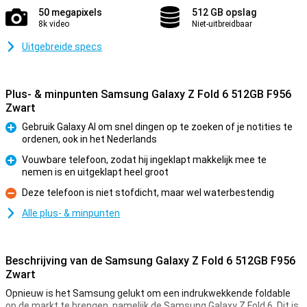
50 megapixels
512 GB opslag
8k video
Niet-uitbreidbaar
Uitgebreide specs
Plus- & minpunten Samsung Galaxy Z Fold 6 512GB F956
Zwart
Gebruik Galaxy AI om snel dingen op te zoeken of je notities te
ordenen, ook in het Nederlands
Pluspunt
Vouwbare telefoon, zodat hij ingeklapt makkelijk mee te
nemen is en uitgeklapt heel groot
Pluspunt
Deze telefoon is niet stofdicht, maar wel waterbestendig
Minpunt
Alle plus- & minpunten
Beschrijving van de Samsung Galaxy Z Fold 6 512GB F956
Zwart
Opnieuw is het Samsung gelukt om een indrukwekkende foldable
op de markt te brengen, namelijk de Samsung Galaxy Z Fold 6. Dit is