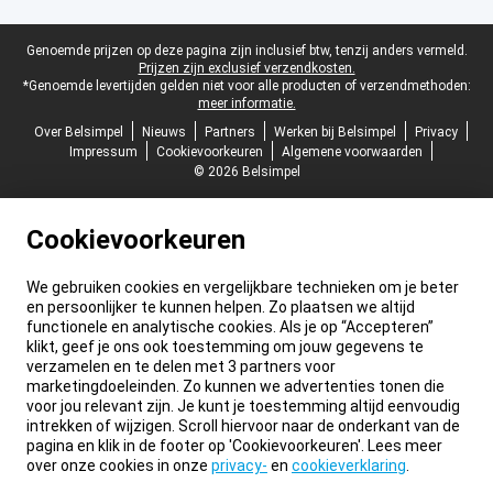
Juridische voettekst
Genoemde prijzen op deze pagina zijn inclusief btw, tenzij anders vermeld.
Prijzen zijn exclusief verzendkosten.
*Genoemde levertijden gelden niet voor alle producten of verzendmethoden:
meer informatie.
Over Belsimpel
Nieuws
Partners
Werken bij Belsimpel
Privacy
Impressum
Cookievoorkeuren
Algemene voorwaarden
© 2026 Belsimpel
Cookievoorkeuren
We gebruiken cookies en vergelijkbare technieken om je beter
en persoonlijker te kunnen helpen. Zo plaatsen we altijd
functionele en analytische cookies. Als je op “Accepteren”
klikt, geef je ons ook toestemming om jouw gegevens te
verzamelen en te delen met 3 partners voor
marketingdoeleinden. Zo kunnen we advertenties tonen die
voor jou relevant zijn. Je kunt je toestemming altijd eenvoudig
intrekken of wijzigen. Scroll hiervoor naar de onderkant van de
pagina en klik in de footer op 'Cookievoorkeuren'. Lees meer
over onze cookies in onze
privacy-
en
cookieverklaring
.