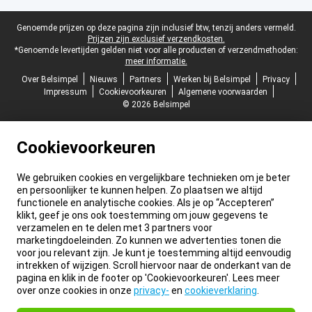
Juridische voettekst
Genoemde prijzen op deze pagina zijn inclusief btw, tenzij anders vermeld.
Prijzen zijn exclusief verzendkosten.
*Genoemde levertijden gelden niet voor alle producten of verzendmethoden:
meer informatie.
Over Belsimpel
Nieuws
Partners
Werken bij Belsimpel
Privacy
Impressum
Cookievoorkeuren
Algemene voorwaarden
© 2026 Belsimpel
Cookievoorkeuren
We gebruiken cookies en vergelijkbare technieken om je beter
en persoonlijker te kunnen helpen. Zo plaatsen we altijd
functionele en analytische cookies. Als je op “Accepteren”
klikt, geef je ons ook toestemming om jouw gegevens te
verzamelen en te delen met 3 partners voor
marketingdoeleinden. Zo kunnen we advertenties tonen die
voor jou relevant zijn. Je kunt je toestemming altijd eenvoudig
intrekken of wijzigen. Scroll hiervoor naar de onderkant van de
pagina en klik in de footer op 'Cookievoorkeuren'. Lees meer
over onze cookies in onze
privacy-
en
cookieverklaring
.