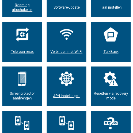
Roaming
Software-update
Taal instellen
uitschakelen
Telefoon reset
Verbinden met Wi-Fi
TalkBack
Screenprotector
Resetten via recovery
APN instellingen
aanbrengen
mode