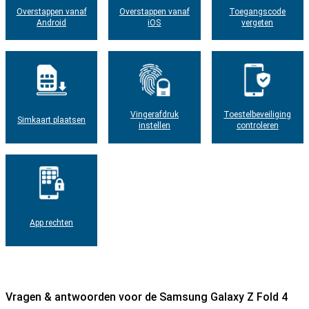
Overstappen vanaf
Overstappen vanaf
Toegangscode
Android
iOS
vergeten
Vingerafdruk
Toestelbeveiliging
Simkaart plaatsen
instellen
controleren
App rechten
Vragen & antwoorden voor de Samsung Galaxy Z Fold 4