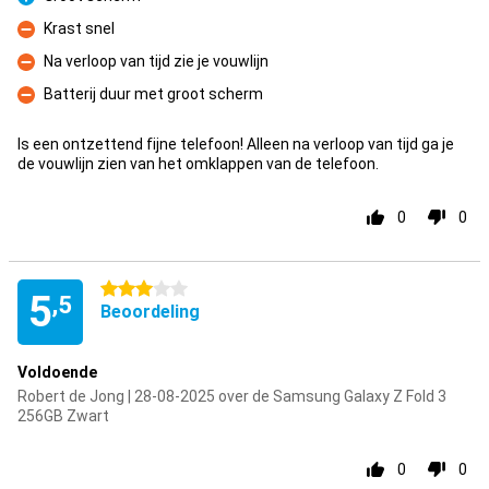
Pluspunt
Krast snel
Minpunt
Na verloop van tijd zie je vouwlijn
Minpunt
Batterij duur met groot scherm
Minpunt
Is een ontzettend fijne telefoon! Alleen na verloop van tijd ga je
de vouwlijn zien van het omklappen van de telefoon.
0
0
3 sterren
5
,5
Beoordeling
Voldoende
Robert de Jong | 28-08-2025 over de Samsung Galaxy Z Fold 3
256GB Zwart
0
0