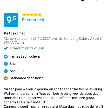
5 sterren
9
,5
Fantastisch
De toekomst
Marco Beerbaum | 23-12-2021 over de Samsung Galaxy Z Fold 3
256GB Zwart
Ik raad dit product aan
Fantastisch scherm
Pluspunt
Snel
Pluspunt
Accuduur
Pluspunt
Standaard geen lader
Minpunt
Nu een paar weken in gebruik en echt een fantastische ervaring.
Wat een mooi scherm. Was een beetje bang voor de accu duur
maar doet niet onder voor andere telefoons met een groot
scherm zoals mijn note 10+.
Camera is goed maar er zijn betere. Maar daar heb ik de de fold 3