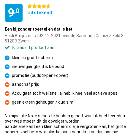
4.5 sterren
9
,0
Uitstekend
Een bijzonder toestel en dat is het
Heidi Bruijnzeels | 02-12-2021 over de Samsung Galaxy Z Fold 3
512GB Zwart
Ik raad dit product aan
klein en groot scherm
Pluspunt
nieuwsgierigheid is beloond
Pluspunt
promotie (buds S-pen+cover)
Pluspunt
aanschaf prijs
Minpunt
Accu gaat toch wel snel, al heb ik heel veel actieve apss
Minpunt
geen extern geheugen / duo sim
Minpunt
Na bijna alle Note series te hebben gehad, waar ik heel tevreden
over was moest dit de opvolger worden.
aan de ene kant een klein scherm die je vergroten kan, het grote
scherm voelt iets wat plastic aan, maar dat kan dus nog niet