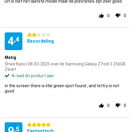
Dit is niet het laatste model maar de prestaties zijn zeer goed.
0
0
2 sterren
4
,4
Beoordeling
Matig
Shwe Kyeo | 08-03-2025 over de Samsung Galaxy Z Fold 3 256GB
Zwart
Ik raad dit product aan
in the screen there is litle green spot found , and tettry is not
good
0
0
5 sterren
9
,5
Fantastisch