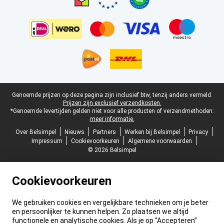
Juridische voettekst
Genoemde prijzen op deze pagina zijn inclusief btw, tenzij anders vermeld.
Prijzen zijn exclusief verzendkosten.
*Genoemde levertijden gelden niet voor alle producten of verzendmethoden:
meer informatie.
Over Belsimpel
Nieuws
Partners
Werken bij Belsimpel
Privacy
Impressum
Cookievoorkeuren
Algemene voorwaarden
© 2026 Belsimpel
Cookievoorkeuren
We gebruiken cookies en vergelijkbare technieken om je beter
en persoonlijker te kunnen helpen. Zo plaatsen we altijd
functionele en analytische cookies. Als je op “Accepteren”