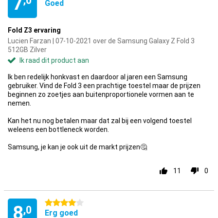
7
,0
Goed
Fold Z3 ervaring
Lucien Farzan | 07-10-2021 over de Samsung Galaxy Z Fold 3
512GB Zilver
Ik raad dit product aan
Ik ben redelijk honkvast en daardoor al jaren een Samsung
gebruiker. Vind de Fold 3 een prachtige toestel maar de prijzen
beginnen zo zoetjes aan buitenproportionele vormen aan te
nemen.
Kan het nu nog betalen maar dat zal bij een volgend toestel
weleens een bottleneck worden.
Samsung, je kan je ook uit de markt prijzen🤔
11
0
4 sterren
8
,0
Erg goed