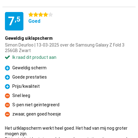
4 sterren
7
,5
Goed
Geweldig uiklapscherm
Simon Deurloo | 13-03-2025 over de Samsung Galaxy Z Fold 3
256GB Zwart
Ik raad dit product aan
Geweldig scherm
Pluspunt
Goede prestaties
Pluspunt
Prijs/kwaliteit
Pluspunt
Snel leeg
Minpunt
S-pen niet geïntegreerd
Minpunt
zwaar, geen goed hoesje
Minpunt
Het uitklapscherm werkt heel goed. Het had van mij nog groter
mogen zijn.