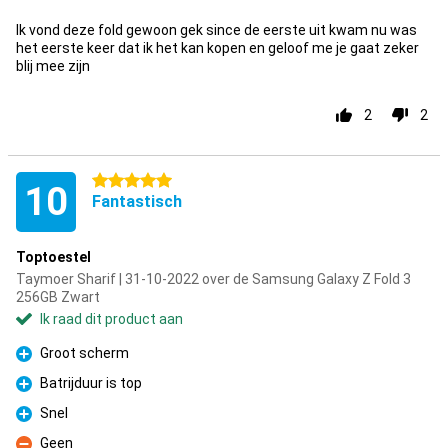
Ik vond deze fold gewoon gek since de eerste uit kwam nu was
het eerste keer dat ik het kan kopen en geloof me je gaat zeker
blij mee zijn
2
2
5 sterren
10
Fantastisch
Toptoestel
Taymoer Sharif | 31-10-2022 over de Samsung Galaxy Z Fold 3
256GB Zwart
Ik raad dit product aan
Groot scherm
Pluspunt
Batrijduur is top
Pluspunt
Snel
Pluspunt
Geen