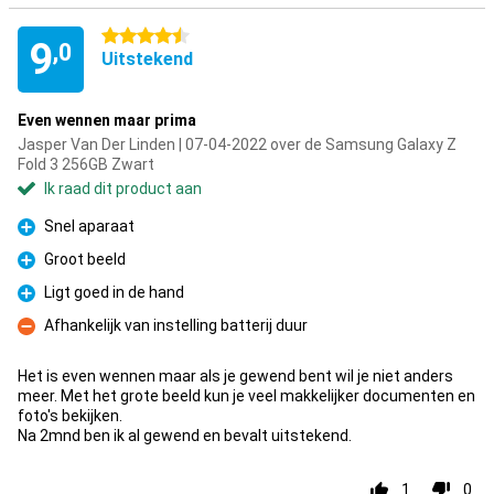
4.5 sterren
9
,0
Uitstekend
Even wennen maar prima
Jasper Van Der Linden | 07-04-2022 over de Samsung Galaxy Z
Fold 3 256GB Zwart
Ik raad dit product aan
Snel aparaat
Pluspunt
Groot beeld
Pluspunt
Ligt goed in de hand
Pluspunt
Afhankelijk van instelling batterij duur
Minpunt
Het is even wennen maar als je gewend bent wil je niet anders
meer. Met het grote beeld kun je veel makkelijker documenten en
foto's bekijken.
Na 2mnd ben ik al gewend en bevalt uitstekend.
1
0