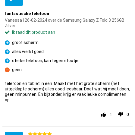
fantastische telefoon
Vanessa | 26-02-2024 over de Samsung Galaxy Z Fold 3 256GB
Zilver
Ik raad dit product aan
groot scherm
Pluspunt
alles werkt goed
Pluspunt
sterke telefoon, kan tegen stootje
Pluspunt
geen
Minpunt
telefoon en tablet in één. Maakt met het grote scherm (het
uitgeklapte scherm) alles goed leesbaar. Doet wat hij moet doen,
geen minpunten. En bijzonder, krijg er vaak leuke complimenten
op.
1
0
5 sterren