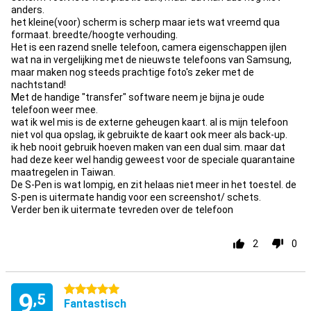
anders.
het kleine(voor) scherm is scherp maar iets wat vreemd qua
formaat. breedte/hoogte verhouding.
Het is een razend snelle telefoon, camera eigenschappen ijlen
wat na in vergelijking met de nieuwste telefoons van Samsung,
maar maken nog steeds prachtige foto's zeker met de
nachtstand!
Met de handige "transfer" software neem je bijna je oude
telefoon weer mee.
wat ik wel mis is de externe geheugen kaart. al is mijn telefoon
niet vol qua opslag, ik gebruikte de kaart ook meer als back-up.
ik heb nooit gebruik hoeven maken van een dual sim. maar dat
had deze keer wel handig geweest voor de speciale quarantaine
maatregelen in Taiwan.
De S-Pen is wat lompig, en zit helaas niet meer in het toestel. de
S-pen is uitermate handig voor een screenshot/ schets.
Verder ben ik uitermate tevreden over de telefoon
2
0
5 sterren
9
,5
Fantastisch