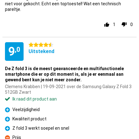
niet voor gekocht. Echt een toptoestel! Wat een technisch
pareltje.
1
0
4.5 sterren
9
,0
Uitstekend
De Z fold 3 is de meest geavanceerde en multifunctionele
smartphone die er op dit moment is, als je er eenmaal aan
gewend bent kun je niet meer zonder.
Clemens Krabben | 19-09-2021 over de Samsung Galaxy Z Fold 3
512GB Zwart
Ik raad dit product aan
Veelzijdigheid
Pluspunt
Kwaliteit product
Pluspunt
Z fold 3 werkt soepel en snel
Pluspunt
Prijs