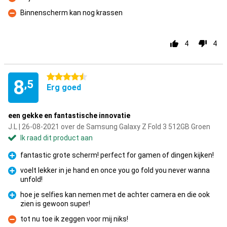
Minpunt
Binnenscherm kan nog krassen
Minpunt
4
4
4.5 sterren
8
,5
Erg goed
een gekke en fantastische innovatie
J.L | 26-08-2021 over de Samsung Galaxy Z Fold 3 512GB Groen
Ik raad dit product aan
fantastic grote scherm! perfect for gamen of dingen kijken!
Pluspunt
voelt lekker in je hand en once you go fold you never wanna
unfold!
Pluspunt
hoe je selfies kan nemen met de achter camera en die ook
zien is gewoon super!
Pluspunt
tot nu toe ik zeggen voor mij niks!
Minpunt