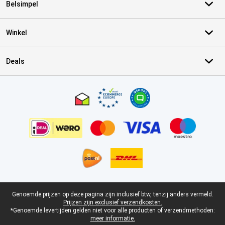
Belsimpel
Winkel
Deals
Certificaten, betaalmethoden, bezorgingsdienst partners
Juridische voettekst
Genoemde prijzen op deze pagina zijn inclusief btw, tenzij anders vermeld.
Prijzen zijn exclusief verzendkosten.
*Genoemde levertijden gelden niet voor alle producten of verzendmethoden:
meer informatie.