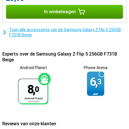
netwerkverbinding.
In winkelwagen
Ongeëvenaarde camera- en video-eigenschappen
De Samsung Galaxy Z Flip5 is voorzien van twee 12MP camera’s
aan de achterzijde met een videoresolutie van 4K. Met functies
Toon alle accessoires van de Samsung Galaxy Z Flip 5 256GB
zoals Quick Shot zoom, portretmodus en Flex Cam kun je perfecte
F731B Beige
foto's maken in elke situatie. De selfie camera, met 10MP en een
videoresolutie van 4K stelt je in staat om scherpe en levendige
selfies vast te leggen.
Experts over de Samsung Galaxy Z Flip 5 256GB F731B
Samengevat is de Samsung Galaxy Z Flip5 een technologisch
Beige
meesterwerk, ontworpen voor gebruikers die het beste willen. Met
zijn superieure Dynamic AMOLED-schermen, krachtige Snapdragon
Android Planet
Phone Arena
8 Gen2-processor, veelzijdige opslagopties en geavanceerde
6,
camerafuncties, tilt deze smartphone de mobiele ervaring naar
3
een hoger niveau.
8,
0
Reviews van onze klanten