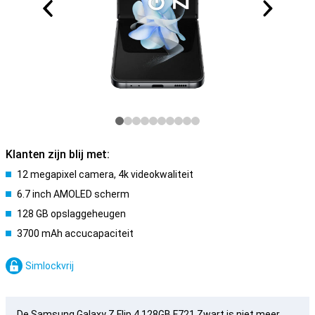
Klanten zijn blij met:
12 megapixel camera, 4k videokwaliteit
6.7 inch AMOLED scherm
128 GB opslaggeheugen
3700 mAh accucapaciteit
Simlockvrij
De Samsung Galaxy Z Flip 4 128GB F721 Zwart is niet meer