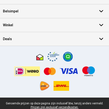
Belsimpel
Winkel
Deals
Certificaten, betaalmethoden, bezorgingsdienst partners
Juridische voettekst
Genoemde prijzen op deze pagina zijn inclusief btw, tenzij anders vermeld.
Prijzen zijn exclusief verzendkosten.