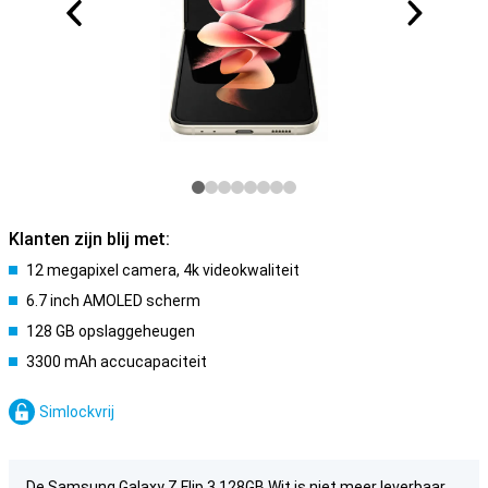
Klanten zijn blij met:
12 megapixel camera, 4k videokwaliteit
6.7 inch AMOLED scherm
128 GB opslaggeheugen
3300 mAh accucapaciteit
Simlockvrij
De Samsung Galaxy Z Flip 3 128GB Wit is niet meer leverbaar.