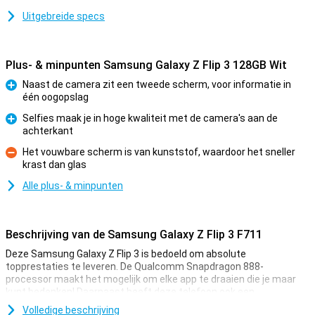
Uitgebreide specs
Plus- & minpunten Samsung Galaxy Z Flip 3 128GB Wit
Naast de camera zit een tweede scherm, voor informatie in
één oogopslag
Pluspunt
Selfies maak je in hoge kwaliteit met de camera's aan de
achterkant
Pluspunt
Het vouwbare scherm is van kunststof, waardoor het sneller
krast dan glas
Minpunt
Alle plus- & minpunten
Beschrijving van de Samsung Galaxy Z Flip 3 F711
Deze Samsung Galaxy Z Flip 3 is bedoeld om absolute
topprestaties te leveren. De Qualcomm Snapdragon 888-
processor maakt het mogelijk om elke app te draaien die je maar
kunt bedenken! Daarnaast heeft deze telefoon ook een
uitstekende camera waarmee je de allermooiste plaatjes schiet
Volledige beschrijving