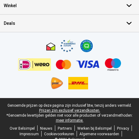
Winkel
Deals
Certificaten, betaalmethoden, bezorgingsdienst partners
Juridische voettekst
Genoemde prijzen op deze pagina zijn inclusief btw, tenzij anders vermeld.
Prijzen zijn exclusief verzendkosten.
*Genoemde levertijden gelden niet voor alle producten of verzendmethoden:
meer informatie.
Over Belsimpel
Nieuws
Partners
Werken bij Belsimpel
Privacy
Impressum
Cookievoorkeuren
Algemene voorwaarden