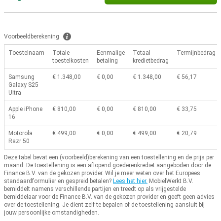
Voorbeeldberekening
Toestelnaam
Totale
Eenmalige
Totaal
Termijnbedrag
toestelkosten
betaling
kredietbedrag
Samsung
€ 1.348,00
€ 0,00
€ 1.348,00
€ 56,17
Galaxy S25
Ultra
Apple iPhone
€ 810,00
€ 0,00
€ 810,00
€ 33,75
16
Motorola
€ 499,00
€ 0,00
€ 499,00
€ 20,79
Razr 50
Deze tabel bevat een (voorbeeld)berekening van een toestellening en de prijs per
maand.
De toestellening is een aflopend goederenkrediet aangeboden door de
Finance B.V. van de gekozen provider.
Wil je meer weten over het Europees
standaardformulier en gespreid betalen?
Lees het hier.
MobielWerkt B.V.
bemiddelt namens verschillende partijen en treedt op als vrijgestelde
bemiddelaar voor de Finance B.V. van de gekozen provider en geeft geen advies
over de toestellening.
Je dient zelf te bepalen of de toestellening aansluit bij
jouw persoonlijke omstandigheden.