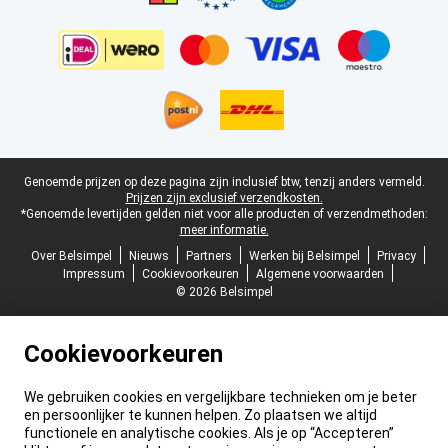
Juridische voettekst
Genoemde prijzen op deze pagina zijn inclusief btw, tenzij anders vermeld.
Prijzen zijn exclusief verzendkosten.
*Genoemde levertijden gelden niet voor alle producten of verzendmethoden:
meer informatie.
Over Belsimpel
Nieuws
Partners
Werken bij Belsimpel
Privacy
Impressum
Cookievoorkeuren
Algemene voorwaarden
© 2026 Belsimpel
Cookievoorkeuren
We gebruiken cookies en vergelijkbare technieken om je beter
en persoonlijker te kunnen helpen. Zo plaatsen we altijd
functionele en analytische cookies. Als je op “Accepteren”