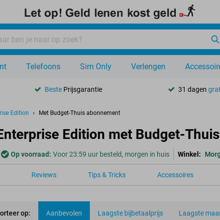
nt
Telefoons
Sim Only
Verlengen
Accessoir
Beste
Prijsgarantie
31 dagen
grat
ise Edition
Met Budget-Thuis abonnement
nterprise Edition met Budget-Thu
Op voorraad:
Voor 23:59 uur besteld, morgen in huis
Winkel:
Mor
Reviews
Tips & Tricks
Accessoires
orteer op:
Aanbevolen
Laagste bijbetaalprijs
Laagste maan