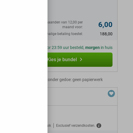
N
Eerste 8 maanden van 12,00 per
6,00
maand voor:
188,00
Eenmalige betaling toestel:
Voor 23:59 uur besteld,
morgen
in huis
Kies je bundel
Abonnement zonder gedoe: geen papierwerk
ion
L + 30 GB 5G
Gratis verzekerd tegen misbruik
Exclusief verzendkosten.