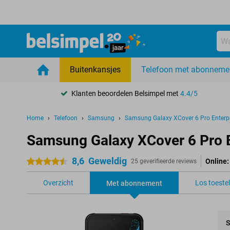
Buitenkansjes
Telefoon met abonneme
Klanten beoordelen Belsimpel met
4.4/5
Home
Telefoon
Samsung
Samsung Galaxy XCover 6 Pro Enterpr
Samsung Galaxy XCover 6 Pro E
8,6
Geweldig
Online:
4.5 sterren
25 geverifieerde reviews
Overzicht
Los toestel
Met abonnement
S