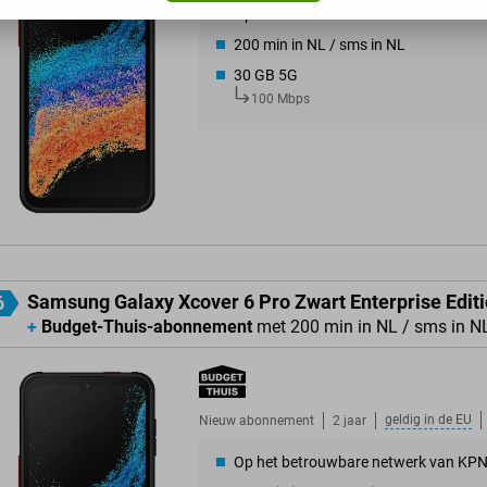
Op het betrouwbare netwerk van KP
200 min in NL / sms in NL
30 GB 5G
100 Mbps
Samsung Galaxy Xcover 6 Pro Zwart Enterprise Edit
6
+
Budget-Thuis-abonnement
met 200 min in NL / sms in N
geldig in de
EU
Nieuw abonnement
2 jaar
Op het betrouwbare netwerk van KP