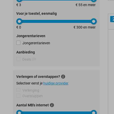
€ 3
€ 55 en meer
Voor je toestel, eenmalig
€ 0
€ 300 en meer
Jongerentarieven
Jongerentarieven
Aanbieding
Deals
(
0
)
Verlengen of overstappen?
Selecteer eerst je
huidige provider
Verlenging
Overstappen
Aantal MB's internet