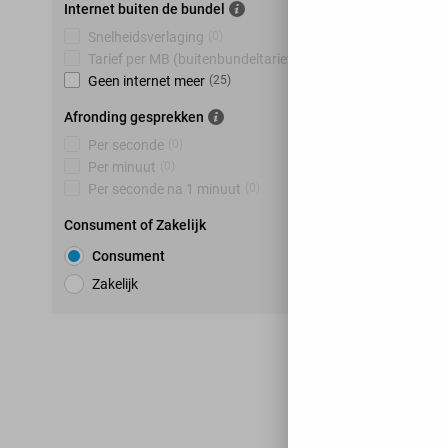
Internet buiten de bundel
Snelheidsverlaging
(
0
)
Tarief per MB (buitenbundeltarief)
(
0
)
Geen internet meer
(
25
)
Afronding gesprekken
Per seconde
(
0
)
Per minuut
(
0
)
Per seconde na 1 minuut
(
0
)
Consument of Zakelijk
Consument
Zakelijk