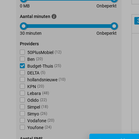
0 MB
Onbeperkt
Aantal minuten
30 minuten
Onbeperkt
Providers
50PlusMobiel
(
12
)
Ben
(
20
)
Budget-Thuis
(
25
)
DELTA
(
5
)
hollandsnieuwe
(
10
)
KPN
(
20
)
Lebara
(
48
)
Odido
(
22
)
Simpel
(
18
)
Simyo
(
26
)
Vodafone
(
20
)
Youfone
(
24
)
Aantal SMS