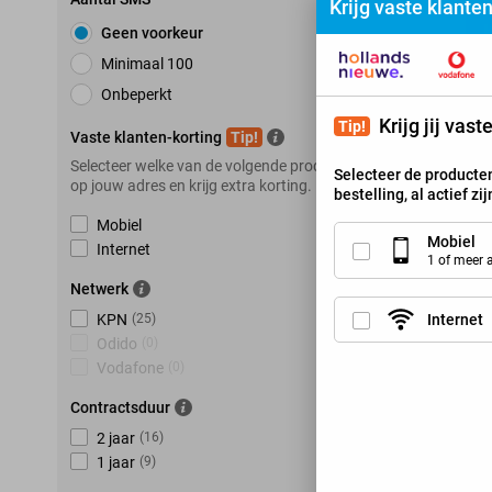
Krijg vaste klante
K
Geen voorkeur
Minimaal 100
Onbeperkt
Krijg jij vas
Tip!
Vaste klanten-korting
Tip!
Selecteer welke van de volgende producten je hebt
Selecteer de producten
op jouw adres en krijg extra korting.
bestelling, al actief zi
Mobiel
Mobiel
Internet
1 of meer
Netwerk
Internet
KPN
(
25
)
Odido
(
0
)
Vodafone
(
0
)
Contractsduur
2 jaar
(
16
)
1 jaar
(
9
)