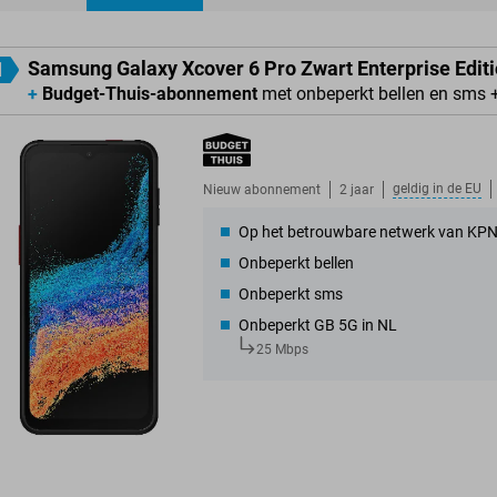
ducten
Samsung Galaxy Xcover 6 Pro Zwart Enterprise Edit
1
+
Budget-Thuis-abonnement
met onbeperkt bellen en sms 
geldig in de
EU
Nieuw abonnement
2 jaar
Op het betrouwbare netwerk van KP
Onbeperkt bellen
Onbeperkt sms
Onbeperkt GB 5G in NL
25 Mbps