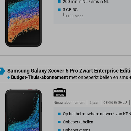
200 min in NL / sms in NL
3 GB 5G
100 Mbps
Samsung Galaxy Xcover 6 Pro Zwart Enterprise Edit
7
+
Budget-Thuis-abonnement
met onbeperkt bellen en sms 
geldig in de
EU
Nieuw abonnement
2 jaar
Op het betrouwbare netwerk van KP
Onbeperkt bellen
Onbeperkt sms