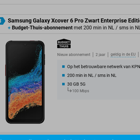
Samsung Galaxy Xcover 6 Pro Zwart Enterprise Edit
3
+
Budget-Thuis-abonnement
met 200 min in NL / sms in N
geldig in de
EU
Nieuw abonnement
2 jaar
Op het betrouwbare netwerk van KP
200 min in NL / sms in NL
30 GB 5G
100 Mbps