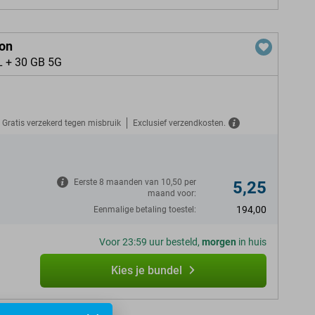
ion
L + 30 GB 5G
Gratis verzekerd tegen misbruik
Exclusief verzendkosten.
N
Eerste 8 maanden van 10,50 per
5,25
maand voor:
194,00
Eenmalige betaling toestel:
Voor 23:59 uur besteld,
morgen
in huis
Kies je bundel