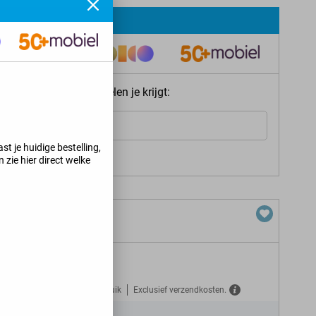
ie meteen welke voordelen je krijgt:
Internet
st je huidige bestelling,
s jij kunt krijgen
>
 zie hier direct welke
ion
+ 30 GB 5G
Gratis verzekerd tegen misbruik
Exclusief verzendkosten.