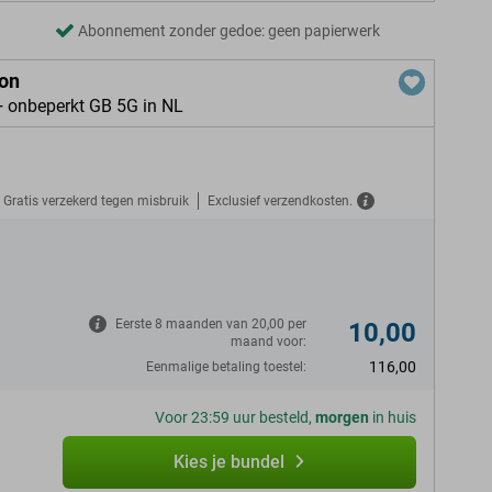
Abonnement zonder gedoe: geen papierwerk
ion
+ onbeperkt GB 5G in NL
Gratis verzekerd tegen misbruik
Exclusief verzendkosten.
N
Eerste 8 maanden van 20,00 per
10,00
maand voor:
116,00
Eenmalige betaling toestel:
Voor 23:59 uur besteld,
morgen
in huis
Kies je bundel