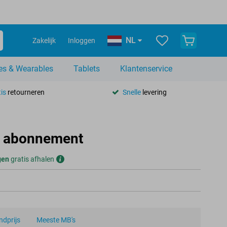
NL
Zakelijk
Inloggen
es & Wearables
Tablets
Klantenservice
is
retourneren
Snelle
levering
is abonnement
gen
gratis afhalen
dprijs
Meeste MB's