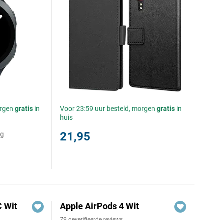
orgen
gratis
in
Voor 23:59 uur besteld, morgen
gratis
in
huis
21,95
ng
 Wit
Apple AirPods 4 Wit
79 geverifieerde reviews