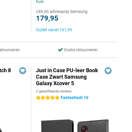
huis
249,00
adviesprijs Samsung
179,95
Outlet vanaf
161,95
retourneren
Gratis retourneren
ch 8
Just in Case PU-leer Book
Case Zwart Samsung
Galaxy Xcover 5
2 geverifieerde reviews
Fantastisch 10
5 sterren