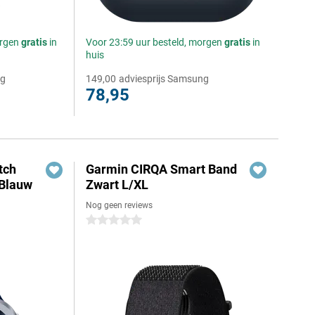
orgen
gratis
in
Voor 23:59 uur besteld, morgen
gratis
in
huis
ng
149,00
adviesprijs Samsung
78,95
tch
Garmin CIRQA Smart Band
 Blauw
Zwart L/XL
Nog geen reviews
0 sterren