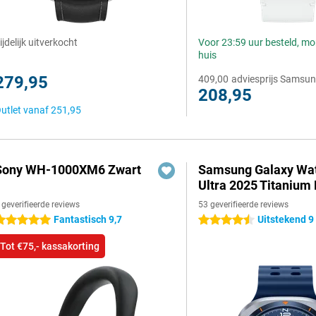
ijdelijk uitverkocht
Voor 23:59 uur besteld, m
huis
279,95
409,00
adviesprijs Samsu
208,95
utlet vanaf
251,95
Sony WH-1000XM6 Zwart
Samsung Galaxy Wa
Ultra 2025 Titanium
 geverifieerde reviews
53 geverifieerde reviews
Fantastisch 9,7
Uitstekend 9
 sterren
4.5 sterren
Tot €75,- kassakorting