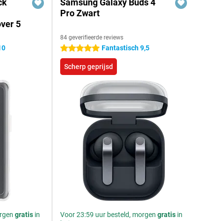
ck
Samsung Galaxy Buds 4
Pro Zwart
ver 5
84 geverifieerde reviews
10
Fantastisch 9,5
5 sterren
Scherp geprijsd
orgen
gratis
in
Voor 23:59 uur besteld, morgen
gratis
in