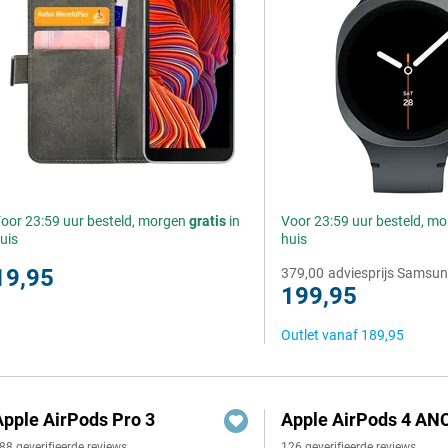
oor 23:59 uur besteld, morgen
gratis
in
Voor 23:59 uur besteld, m
uis
huis
19,95
379,00
adviesprijs Samsu
199,95
Outlet vanaf
189,95
Apple AirPods Pro 3
Apple AirPods 4 ANC
88 geverifieerde reviews
126 geverifieerde reviews