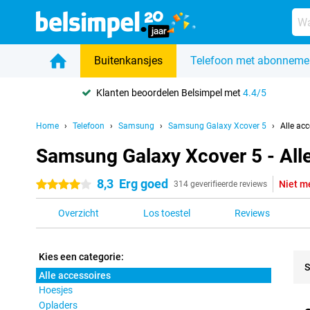
Buitenkansjes
Telefoon met abonneme
Klanten beoordelen Belsimpel met
4.4/5
Home
Telefoon
Samsung
Samsung Galaxy Xcover 5
Alle acc
Samsung Galaxy Xcover 5 - All
8,3
Erg goed
Niet m
4 sterren
314 geverifieerde reviews
Overzicht
Los toestel
Reviews
Kies een categorie:
S
Alle accessoires
Hoesjes
Pro
Opladers