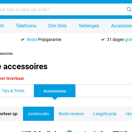
nt
Telefoons
Sim Only
Verlengen
Accessoir
Beste
Prijsgarantie
31 dagen
grat
essoires
e accessoires
eer leverbaar
Tips & Tricks
Accessoires
orteer op:
Aanbevolen
Beste reviews
Laagste prijs
Hoo
ducten