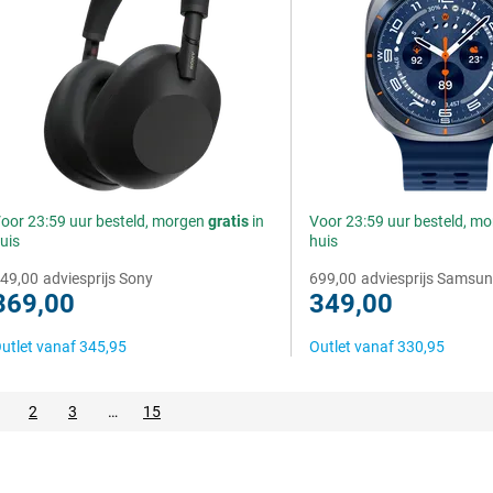
oor 23:59 uur besteld, morgen
gratis
in
Voor 23:59 uur besteld, m
uis
huis
49,00
adviesprijs Sony
699,00
adviesprijs Samsu
369,00
349,00
utlet vanaf
345,95
Outlet vanaf
330,95
2
3
…
15