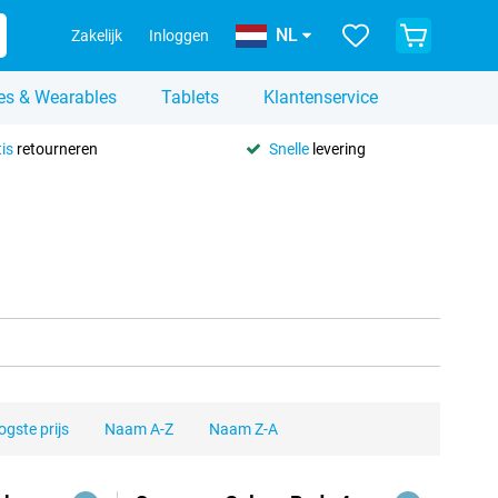
NL
Zakelijk
Inloggen
es & Wearables
Tablets
Klantenservice
is
retourneren
Snelle
levering
gste prijs
Naam A-Z
Naam Z-A