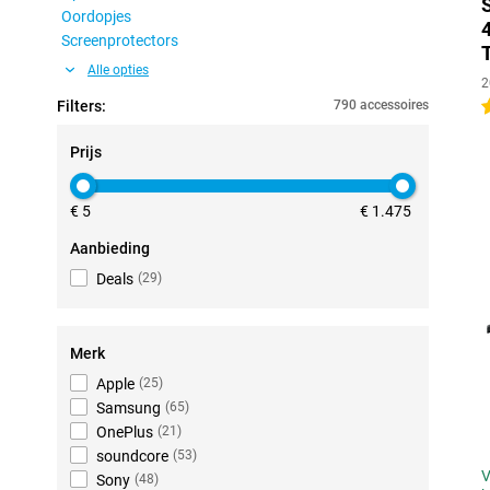
Oordopjes
Screenprotectors
Alle opties
2
Filters:
790 accessoires
4
Prijs
€ 5
€ 1.475
Aanbieding
Deals
(
29
)
Merk
Apple
(
25
)
Samsung
(
65
)
OnePlus
(
21
)
soundcore
(
53
)
V
Sony
(
48
)