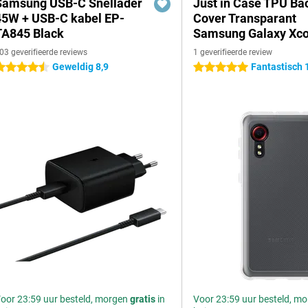
Samsung USB-C Snellader
Just in Case TPU Ba
45W + USB-C kabel EP-
Cover Transparant
TA845 Black
Samsung Galaxy Xco
03 geverifieerde reviews
1 geverifieerde review
Geweldig 8,9
Fantastisch 
.5 sterren
5 sterren
oor 23:59 uur besteld, morgen
gratis
in
Voor 23:59 uur besteld, m