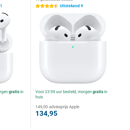
,1
Uitstekend 9
4.5 sterren
orgen
gratis
in
Voor 23:59 uur besteld, morgen
gratis
in
huis
149,00
adviesprijs Apple
134,95