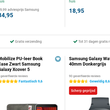
uis
huis
18,95
9,99
adviesprijs Samsung
34,95
Gratis verzending
Tot 31 dagen gratis 
Mobilize PU-leer Book
Samsung Galaxy Wat
Case Zwart Samsung
40mm Donkergrijs
Galaxy Xcover 5
 geverifieerde reviews
90 geverifieerde reviews
Fantastisch 9,6
Geweldig 8,6
 sterren
4.5 sterren
Scherp geprijsd