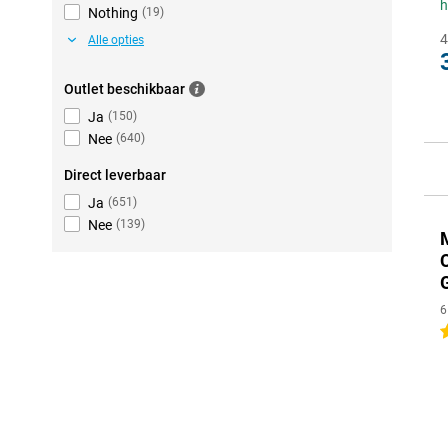
h
Nothing
(
19
)
4
Alle opties
Outlet beschikbaar
Ja
(
150
)
Nee
(
640
)
Direct leverbaar
Ja
(
651
)
Nee
(
139
)
6
5