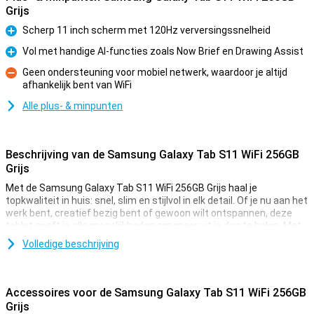
Grijs
Scherp 11 inch scherm met 120Hz verversingssnelheid
Pluspunt
Vol met handige AI-functies zoals Now Brief en Drawing Assist
Pluspunt
Geen ondersteuning voor mobiel netwerk, waardoor je altijd
afhankelijk bent van WiFi
Minpunt
Alle plus- & minpunten
Beschrijving van de Samsung Galaxy Tab S11 WiFi 256GB
Grijs
Met de Samsung Galaxy Tab S11 WiFi 256GB Grijs haal je
topkwaliteit in huis: snel, slim en stijlvol in elk detail. Of je nu aan het
werk bent, creatief bezig bent of gewoon wilt ontspannen, deze
tablet geeft je alle mogelijkheden om meer uit je dag te halen. Met
Galaxy AI werk je slimmer dan ooit, terwijl het scherpe 11 inch
Volledige beschrijving
display zorgt voor een fijne kijkervaring. Voeg daar een krachtige
batterij aan toe die met gemak een hele dag meegaat en een strak
design dat licht en stevig is, en je hebt een tablet die op alle fronten
uitblinkt. De Tab S11 is snel, handig en helemaal klaar voor alles wat
Accessoires voor de Samsung Galaxy Tab S11 WiFi 256GB
jij van een tablet verwacht.
Grijs