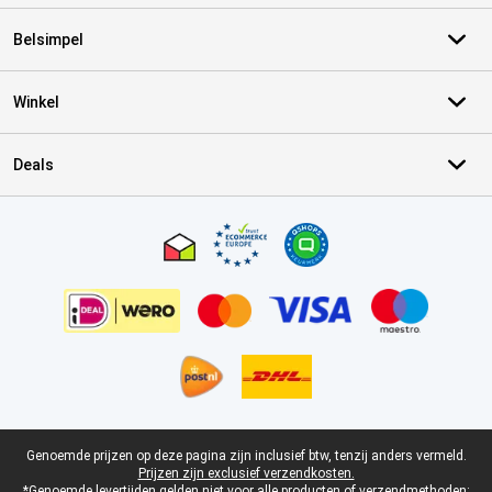
Belsimpel
Winkel
Deals
Certificaten, betaalmethoden, bezorgingsdienst partners
Juridische voettekst
Genoemde prijzen op deze pagina zijn inclusief btw, tenzij anders vermeld.
Prijzen zijn exclusief verzendkosten.
*Genoemde levertijden gelden niet voor alle producten of verzendmethoden: