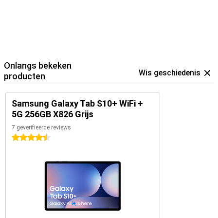
het opladen van je tablet gedurende de dag. Dankzij 45W snelladen
laad je de batterij in een mum van tijd weer op. Ideaal voor lange
dagen waarin je veel onderweg bent of intensief gebruik maakt van
je tablet. Zo kun je urenlang genieten van al je apps, films of games
zonder onderbrekingen.
Onlangs bekeken
Wis geschiedenis
producten
Samsung Galaxy Tab S10+ WiFi +
5G 256GB X826 Grijs
7 geverifieerde reviews
4.5 sterren