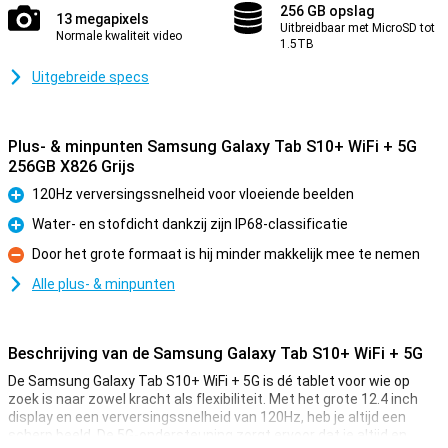
256 GB opslag
13 megapixels
Uitbreidbaar met MicroSD tot
Normale kwaliteit video
1.5TB
Uitgebreide specs
Plus- & minpunten Samsung Galaxy Tab S10+ WiFi + 5G
256GB X826 Grijs
120Hz verversingssnelheid voor vloeiende beelden
Pluspunt
Water- en stofdicht dankzij zijn IP68-classificatie
Pluspunt
Door het grote formaat is hij minder makkelijk mee te nemen
Minpunt
Alle plus- & minpunten
Beschrijving van de Samsung Galaxy Tab S10+ WiFi + 5G
De Samsung Galaxy Tab S10+ WiFi + 5G is dé tablet voor wie op
zoek is naar zowel kracht als flexibiliteit. Met het grote 12.4 inch
display en een verversingssnelheid van 120Hz, heb je altijd een
scherp beeld. De 5G-ondersteuning zorgt ervoor dat je altijd en