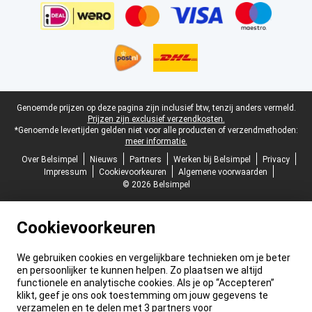
Juridische voettekst
Genoemde prijzen op deze pagina zijn inclusief btw, tenzij anders vermeld.
Prijzen zijn exclusief verzendkosten.
*Genoemde levertijden gelden niet voor alle producten of verzendmethoden:
meer informatie.
Over Belsimpel
Nieuws
Partners
Werken bij Belsimpel
Privacy
Impressum
Cookievoorkeuren
Algemene voorwaarden
© 2026 Belsimpel
Cookievoorkeuren
We gebruiken cookies en vergelijkbare technieken om je beter
en persoonlijker te kunnen helpen. Zo plaatsen we altijd
functionele en analytische cookies. Als je op “Accepteren”
klikt, geef je ons ook toestemming om jouw gegevens te
verzamelen en te delen met 3 partners voor