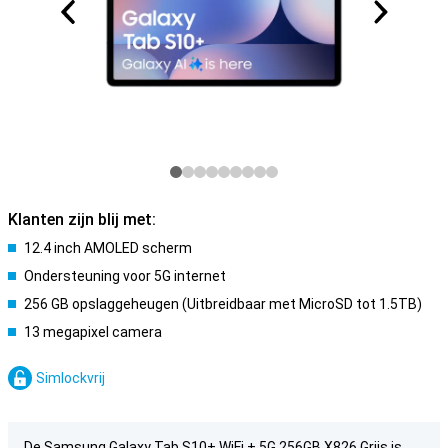
Klanten zijn blij met:
12.4 inch AMOLED scherm
Ondersteuning voor 5G internet
256 GB opslaggeheugen (Uitbreidbaar met MicroSD tot 1.5TB)
13 megapixel camera
Simlockvrij
De Samsung Galaxy Tab S10+ WiFi + 5G 256GB X826 Grijs is